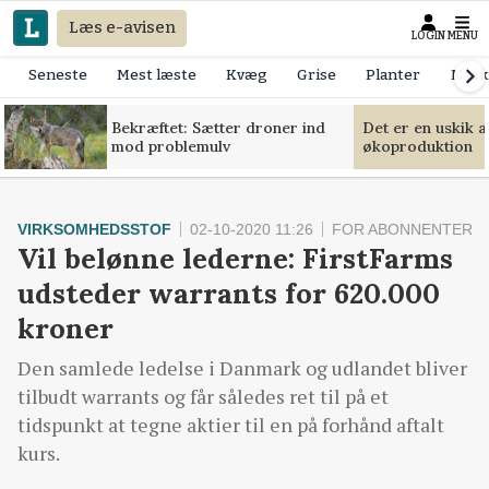
Læs e-avisen
LOGIN
MENU
Seneste
Mest læste
Kvæg
Grise
Planter
Mask
Bekræftet: Sætter droner ind
Det er en uskik 
mod problemulv
økoproduktion
VIRKSOMHEDSSTOF
02-10-2020 11:26
FOR ABONNENTER
Vil belønne lederne: FirstFarms
udsteder warrants for 620.000
kroner
Den samlede ledelse i Danmark og udlandet bliver
tilbudt warrants og får således ret til på et
tidspunkt at tegne aktier til en på forhånd aftalt
kurs.