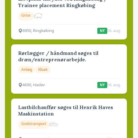
Trainee placement Ringkøbing
Grise
6950, Ringkøbing
06. aug.
NY
Rørlægger / håndmand søges til
dræn/entreprenørarbejde.
Anlæg
Kloak
4690, Haslev
06. aug.
NY
Lastbilchauffør søges til Henrik Haves
Maskinstation
Godstransport