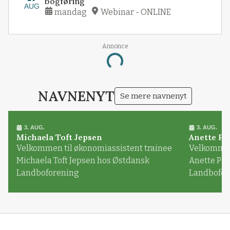
bogføring
AUG
mandag
Webinar - ONLINE
Annonce
Loading...
NAVNENYT
Se mere navnenyt
3. AUG.
3. AUG.
Michaela Toft Jepsen
Anette Pl
Velkommen til økonomiassistent trainee
Velkommen 
Michaela Toft Jepsen hos Østdansk
Anette Pl
Landboforening
Landbofor