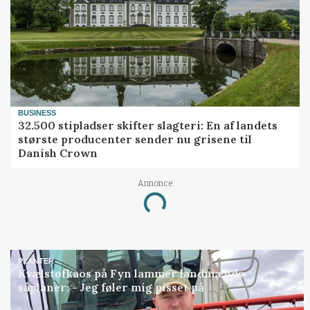
BUSINESS
32.500 stipladser skifter slagteri: En af landets
største producenter sender nu grisene til
Danish Crown
Annonce
Loading...
PLANTER
Kvælstofkaos på Fyn lammer landmænds
såplaner: - Jeg føler mig pisset på