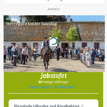
Annonce
KULTUR
Herregård holder høstdag
Annonce
Loading...
Jobs
i samarbejde med
80
ledige stillinger
Opret agent
Se alle jobs
Elevplads tilbydes ved Ringkøbing /