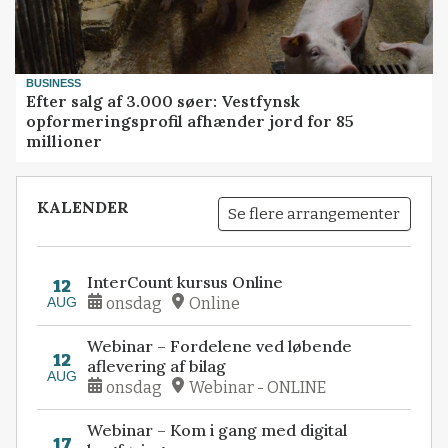
BUSINESS
Efter salg af 3.000 søer: Vestfynsk
opformeringsprofil afhænder jord for 85
millioner
KALENDER
Se flere arrangementer
InterCount kursus Online
12
AUG
onsdag
Online
Webinar – Fordelene ved løbende
12
aflevering af bilag
AUG
onsdag
Webinar - ONLINE
Webinar – Kom i gang med digital
17