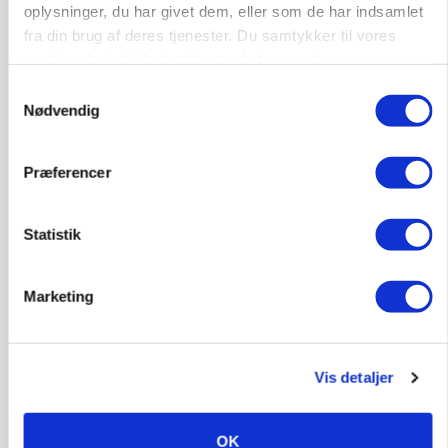
oplysninger, du har givet dem, eller som de har indsamlet
fra din brug af deres tjenester. Du samtykker til vores
Annonce
cookies, hvis du fortsætter med at anvende vores
ARRANGEMENT
hjemmeside.
Samtykkevalg
Markvandring sætter fokus på elefantgræs
Nødvendig
Annonce
Loading...
Præferencer
Statistik
Marketing
Vis detaljer
OK
GRISE