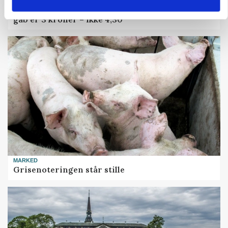
Danish Crown slår igen i noteringsstrid: Tysk
gab er 3 kroner – ikke 4,30
MARKED
Grisenoteringen står stille