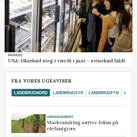
MARKED
USA: Oksekød steg i værdi i juni – svinekød faldt
FRA VORES UGEAVISER
LANDBRUGNORD
LANDBRUGSYD
LANDBRUGFYN
LAND
ARRANGEMENT
Markvandring sætter fokus på
elefantgræs