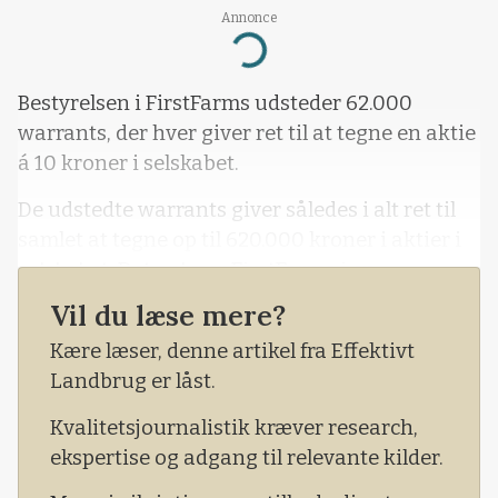
Annonce
Loading...
Bestyrelsen i FirstFarms udsteder 62.000
warrants, der hver giver ret til at tegne en aktie
á 10 kroner i selskabet.
De udstedte warrants giver således i alt ret til
samlet at tegne op til 620.000 kroner i aktier i
selskabet. Det oplyser FirstFarms i en
pressemeddelelse.
Vil du læse mere?
Kære læser, denne artikel fra Effektivt
Landbrug er låst.
Kvalitetsjournalistik kræver research,
ekspertise og adgang til relevante kilder.