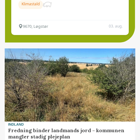
Klimastald
9670, Løgstør
03. aug.
INDLAND
Fredning binder landmands jord – kommunen
mangler stadig plejeplan