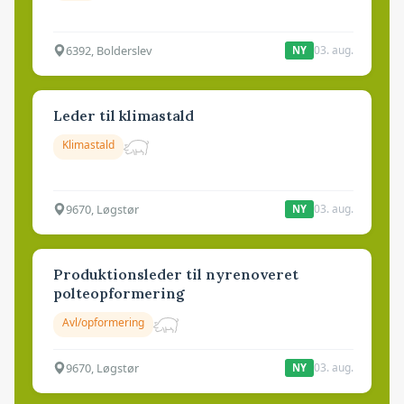
6392, Bolderslev
03. aug.
NY
Leder til klimastald
Klimastald
9670, Løgstør
03. aug.
NY
Produktionsleder til nyrenoveret
polteopformering
Avl/opformering
9670, Løgstør
03. aug.
NY