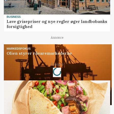
BUSINESS
Lave grisepriser og nye regler øger landbobanks
forsigtighed
Annonce
MARKEDSFOKUS
Olien styrer råvaremarkederne
Loading...
Annonce