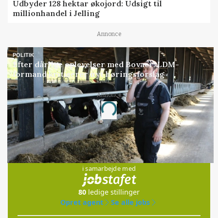
Udbyder 128 hektar økojord: Udsigt til
millionhandel i Jelling
Annonce
POLITIK
Efter dårlige oplevelser med Bovaer: LDM-
formand kritiserer nyt høringsforslag
Annonce
Loading...
Jobs
i samarbejde med
80
ledige stillinger
Opret agent
Se alle jobs