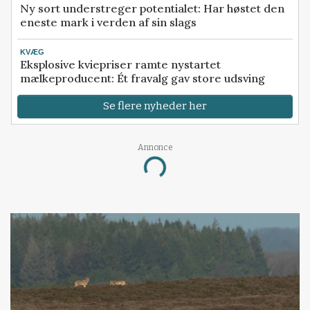
Ny sort understreger potentialet: Har høstet den
eneste mark i verden af sin slags
KVÆG
Eksplosive kviepriser ramte nystartet
mælkeproducent: Ét fravalg gav store udsving
Se flere nyheder her
Annonce
Loading...