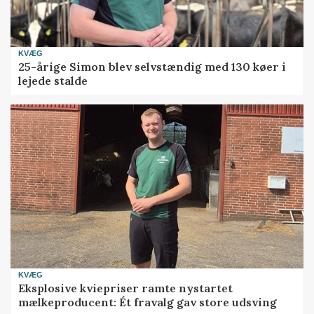
KVÆG
25-årige Simon blev selvstændig med 130 køer i
lejede stalde
KVÆG
Eksplosive kviepriser ramte nystartet
mælkeproducent: Ét fravalg gav store udsving