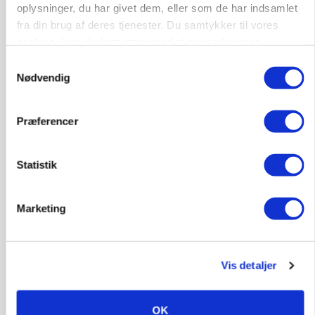
POLITIK
oplysninger, du har givet dem, eller som de har indsamlet
Forud for ny kvælstoflov: Blot ét trepartsprojekt
fra din brug af deres tjenester. Du samtykker til vores
færdigt i juli
cookies, hvis du fortsætter med at anvende vores
hjemmeside.
Samtykkevalg
Nødvendig
Præferencer
Statistik
Marketing
ØKOLOGI
Klimaberegning er ikke nok: Økologisk fjerkræ
skal vurderes bredere
Vis detaljer
OK