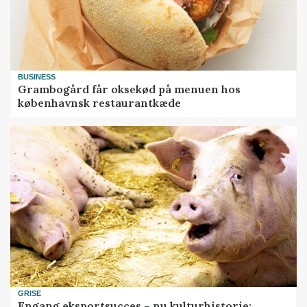
BUSINESS
Grambogård får oksekød på menuen hos
københavnsk restaurantkæde
GRISE
Engang eksportsucces – nu kulturhistorie: