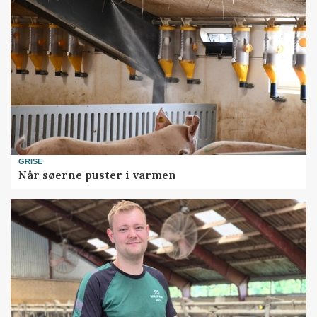
GRISE
Når søerne puster i varmen