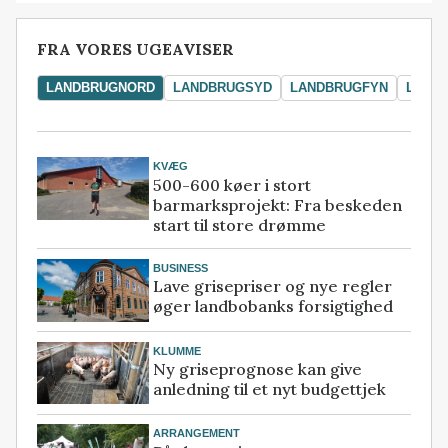
FRA VORES UGEAVISER
LANDBRUGNORD
LANDBRUGSYD
LANDBRUGFYN
LAND
KVÆG
500-600 køer i stort
barmarksprojekt: Fra beskeden
start til store drømme
BUSINESS
Lave grisepriser og nye regler
øger landbobanks forsigtighed
KLUMME
Ny griseprognose kan give
anledning til et nyt budgettjek
ARRANGEMENT