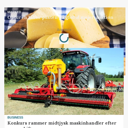
MARKED
Opturen taber pusten på global mejeriauktion
Loading...
Annonce
BUSINESS
Konkurs rammer midtjysk maskinhandler efter