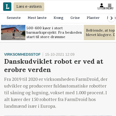
Læs e-avisen
LOGIN
MENU
Seneste
Mest læste
Kvæg
Grise
Planter
Mask
500-600 køer i stort
Befriende, at to
barmarksprojekt: Fra beskeden
blevet klogere. D
start til store drømme
VIRKSOMHEDSSTOF
15-10-2021 12:09
Danskudviklet robot er ved at
erobre verden
Fra 2019 til 2020 er virksomheden FarmDroid, der
udvikler og producerer fuldautomatiske robotter
til såning og lugning, vokset med 1.000 procent. I
alt kører der 150 robotter fra FarmDroid hos
landmænd især i Europa.