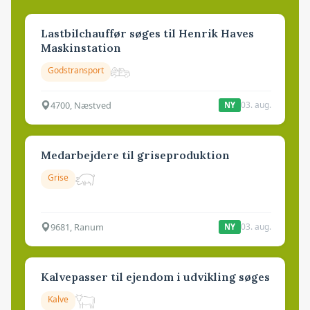
Lastbilchauffør søges til Henrik Haves
Maskinstation
Godstransport
4700, Næstved
03. aug.
NY
Medarbejdere til griseproduktion
Grise
9681, Ranum
03. aug.
NY
Kalvepasser til ejendom i udvikling søges
Kalve