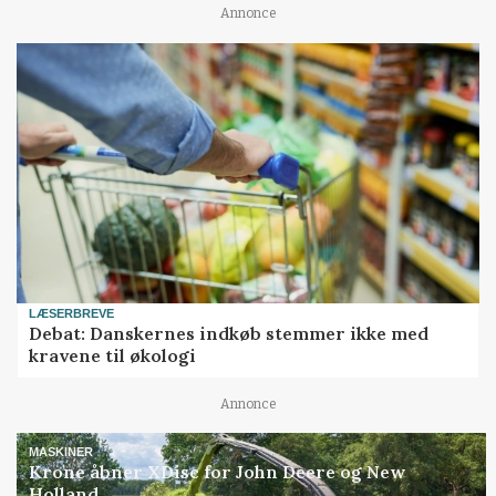
Annonce
LÆSERBREVE
Debat: Danskernes indkøb stemmer ikke med
kravene til økologi
Annonce
MASKINER
Krone åbner XDisc for John Deere og New
Holland