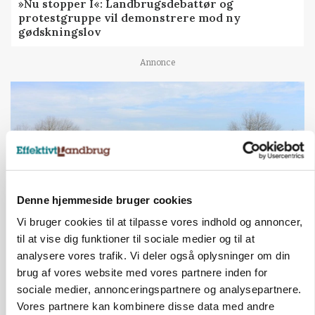
»Nu stopper I«: Landbrugsdebattør og
protestgruppe vil demonstrere mod ny
gødskningslov
Annonce
Denne hjemmeside bruger cookies
Vi bruger cookies til at tilpasse vores indhold og annoncer,
til at vise dig funktioner til sociale medier og til at
POLITIK
analysere vores trafik. Vi deler også oplysninger om din
Folketinget behandler ny gødskningslov: Sådan
brug af vores website med vores partnere inden for
kan den ændre din bedrift fra 2027
sociale medier, annonceringspartnere og analysepartnere.
Vores partnere kan kombinere disse data med andre
Annonce