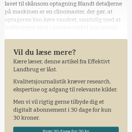
lavet til skånsom optagning.Blandt detaljerne
på maskinen er en clinomaster, der gør, at
optageren kan køre vandret, samtidig med at
indføringen køre i samme vinkel som jorden.-
Det gør, at kartoflerne løber jævnt gennem
maskiner, og vi undgår overskårne kartofler og
Vil du læse mere?
store mængder af jord i maskinen, siger Søren
Trads Møller, sælger hos Yding Smedie og
Kære læser, denne artikel fra Effektivt
Maskiner.
Landbrug er låst.
Kvalitetsjournalistik kræver research,
ekspertise og adgang til relevante kilder.
Men vi vil rigtig gerne tilbyde dig et
digitalt abonnement i 30 dage for kun
30 kroner.
Prøv 30 dage for 30 kr