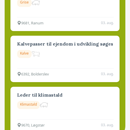
Grise
9681, Ranum
03. aug.
Kalvepasser til ejendom i udvikling søges
Kalve
6392, Bolderslev
03. aug.
Leder til klimastald
Klimastald
9670, Løgstør
03. aug.