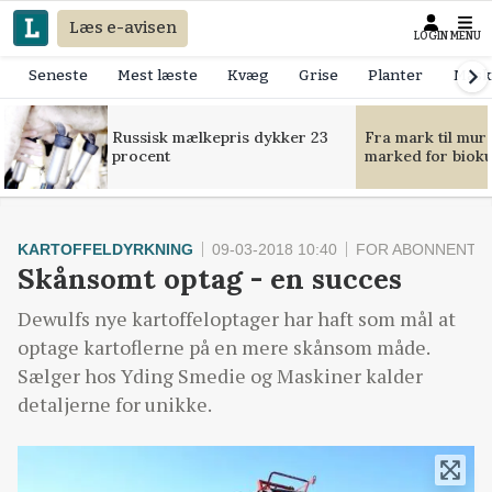
Læs e-avisen
LOGIN
MENU
Seneste
Mest læste
Kvæg
Grise
Planter
Mask
Russisk mælkepris dykker 23
Fra mark til mur
procent
marked for bioku
KARTOFFELDYRKNING
09-03-2018 10:40
FOR ABONNENTE
Skånsomt optag - en succes
Dewulfs nye kartoffeloptager har haft som mål at
optage kartoflerne på en mere skånsom måde.
Sælger hos Yding Smedie og Maskiner kalder
detaljerne for unikke.