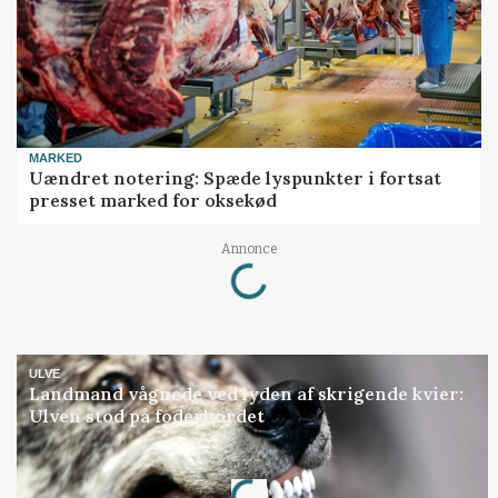
MARKED
Uændret notering: Spæde lyspunkter i fortsat
presset marked for oksekød
Loading...
Annonce
ULVE
Landmand vågnede ved lyden af skrigende kvier:
Ulven stod på foderbordet
Loading...
Annonce