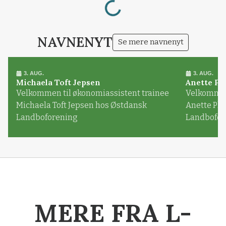
NAVNENYT
Se mere navnenyt
3. AUG.
3. AUG.
Michaela Toft Jepsen
Anette Pl
Velkommen til økonomiassistent trainee
Velkommen 
Michaela Toft Jepsen hos Østdansk
Anette Pl
Landboforening
Landbofor
MERE FRA L-