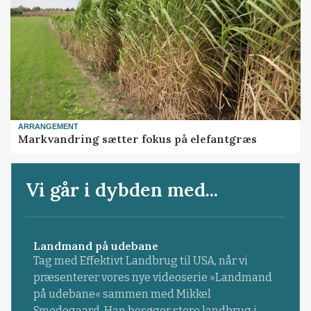
ARRANGEMENT
Markvandring sætter fokus på elefantgræs
Vi går i dybden med...
Landmand på udebane
Tag med Effektivt Landbrug til USA, når vi
præsenterer vores nye videoserie »Landmand
på udebane« sammen med Mikkel
Smedegaard. Han besøger store landbrug i