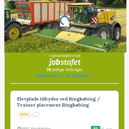
Annonce
Loading...
Jobs
i samarbejde med
78
ledige stillinger
Opret agent
Se alle jobs
Elevplads tilbydes ved Ringkøbing /
Trainee placement Ringkøbing
Grise
6950, Ringkøbing
06. aug.
NY