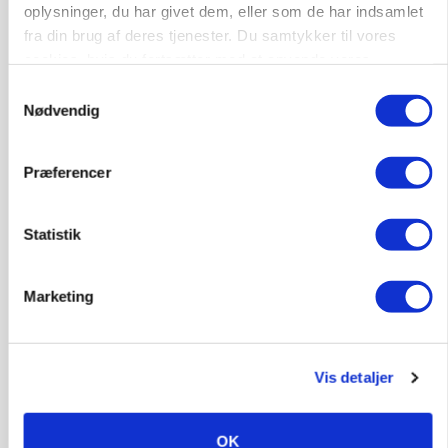
oplysninger, du har givet dem, eller som de har indsamlet
fra din brug af deres tjenester. Du samtykker til vores
KVÆG
Snart kan man søge tilskud til naturprojekter
cookies, hvis du fortsætter med at anvende vores
Loading...
hjemmeside.
Samtykkevalg
Annonce
Nødvendig
Præferencer
Statistik
Marketing
Vis detaljer
PLANTER
Før såmaskinen kører: Her er efterårets største
OK
skadedyrsrisici