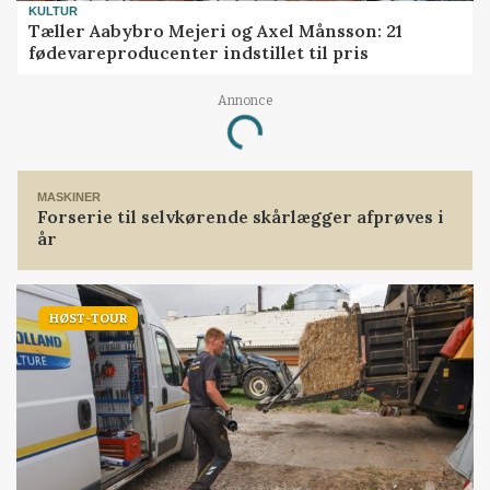
KULTUR
Tæller Aabybro Mejeri og Axel Månsson: 21
fødevareproducenter indstillet til pris
Annonce
Loading...
MASKINER
Forserie til selvkørende skårlægger afprøves i
år
HØST-TOUR