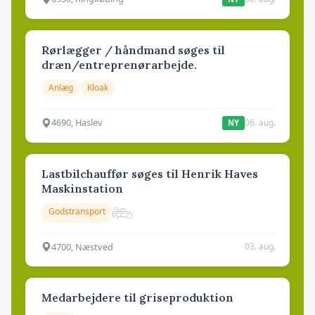
Rørlægger / håndmand søges til
dræn/entreprenørarbejde.
Anlæg
Kloak
4690, Haslev
06. aug.
NY
Lastbilchauffør søges til Henrik Haves
Maskinstation
Godstransport
4700, Næstved
03. aug.
Medarbejdere til griseproduktion