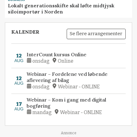
Lokalt generationsskifte skal løfte midtjysk
siloimportør i Norden
KALENDER
Se flere arrangementer
InterCount kursus Online
12
AUG
onsdag
Online
Webinar – Fordelene ved løbende
12
aflevering af bilag
AUG
onsdag
Webinar - ONLINE
Webinar – Kom i gang med digital
17
bogføring
AUG
mandag
Webinar - ONLINE
Loading...
Annonce