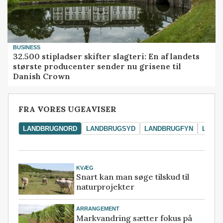
BUSINESS
32.500 stipladser skifter slagteri: En af landets
største producenter sender nu grisene til
Danish Crown
FRA VORES UGEAVISER
LANDBRUGNORD
LANDBRUGSYD
LANDBRUGFYN
LAND
KVÆG
Snart kan man søge tilskud til
naturprojekter
ARRANGEMENT
Markvandring sætter fokus på