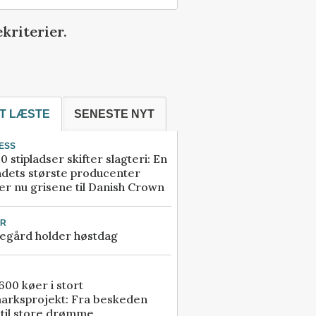
kriterier.
T LÆSTE
SENESTE NYT
ESS
0 stipladser skifter slagteri: En
ndets største producenter
r nu grisene til Danish Crown
UR
egård holder høstdag
00 køer i stort
arksprojekt: Fra beskeden
 til store drømme