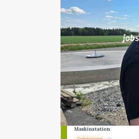
Jobs
i samarbejde med
Elevplads tilbydes ved Ri
placement Ringkøbing
Grise
6950, Ringkøbing
Lastbilchauffør søges til
Maskinstation
Godstransport