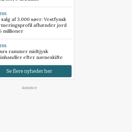
ESS
 salg af 3.000 søer: Vestfynsk
rmeringsprofil afhænder jord
5 millioner
ESS
urs rammer midtjysk
inhandler efter navneskifte
Se flere nyheder her
Annonce