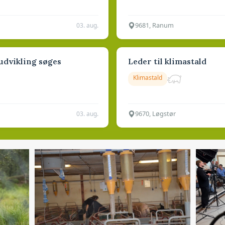
9681, Ranum
03. aug.
 udvikling søges
Leder til klimastald
Klimastald
9670, Løgstør
03. aug.