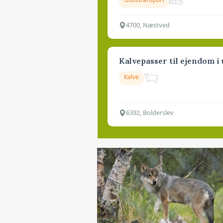
4700, Næstved
Kalvepasser til ejendom i
Kalve
6392, Bolderslev