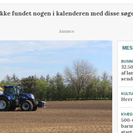
ikke fundet nogen i kalenderen med disse søge
Annonce
MES
BUSIN
32.50
af la
sende
KULT
Herr
KVÆG
500-6
barm
start