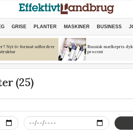
ÆG
GRISE
PLANTER
MASKINER
BUSINESS
J
er? Nyt tv-format udfordrer
Russisk mælkepris dyk
struktur
procent
er (25)