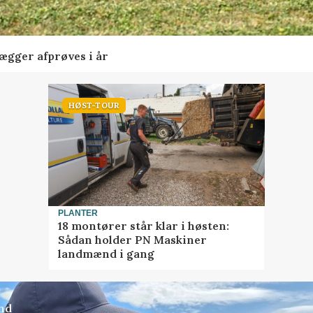
lægger afprøves i år
HØST-TOUR
PLANTER
18 montører står klar i høsten:
Sådan holder PN Maskiner
landmænd i gang
nd