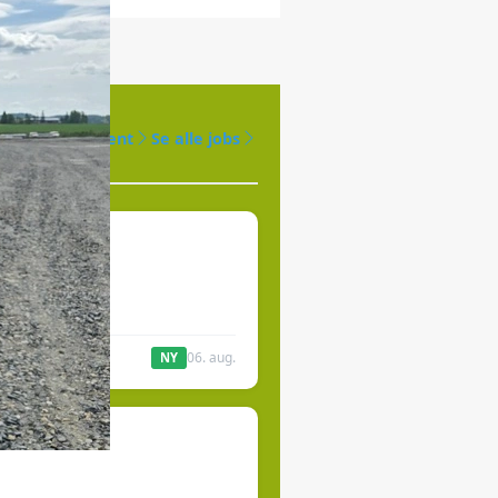
Opret agent
Se alle jobs
øges til
jde.
06. aug.
NY
produktion