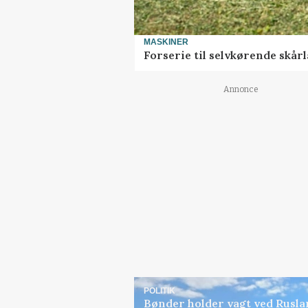
MASKINER
Forserie til selvkørende skår
Annonce
POLITIK
Bønder holder vagt ved Rusla