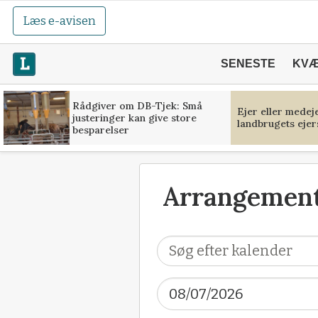
Læs e-avisen
SENESTE
KV
Rådgiver om DB-Tjek: Små
Ejer eller medej
justeringer kan give store
landbrugets ejer
besparelser
Arrangement