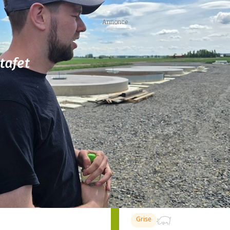
Annonce
77
ledige stillinger
ngkøbing / Trainee
Rørlægger / håndmand s
dræn/entreprenørarbe
Anlæg
Kloak
4690, Haslev
06. aug.
NY
 Henrik Haves
Medarbejdere til grise
Grise