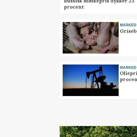
Russisk mælkepris dykker 23
procent
MARKED
Griseb
MARKED
Oliepr
procen