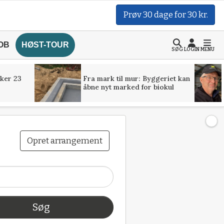
Prøv 30 dage for 30 kr.
OB
HØST-TOUR
SØG
LOGIN
MENU
ker 23
Fra mark til mur: Byggeriet kan
åbne nyt marked for biokul
Opret arrangement
Søg