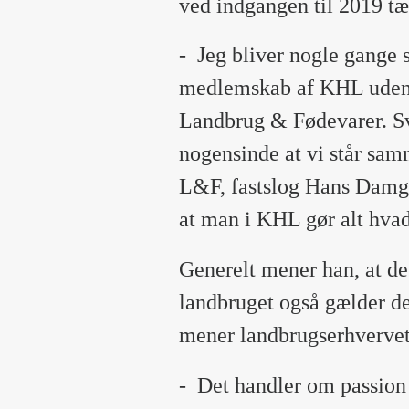
ved indgangen til 2019 t
-
Jeg bliver nogle gange s
medlemskab af KHL uden 
Landbrug & Fødevarer. Sva
nogensinde at vi står sa
L&F, fastslog Hans Damga
at man i KHL gør alt hva
Generelt mener han, at de
landbruget også gælder de
mener landbrugserhvervet 
-
Det handler om passion 