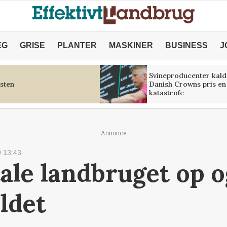
ÆG
GRISE
PLANTER
MASKINER
BUSINESS
J
Svineproducenter kald
sten
Danish Crowns pris en
katastrofe
Annonce
 13:43
tale landbruget op 
ldet