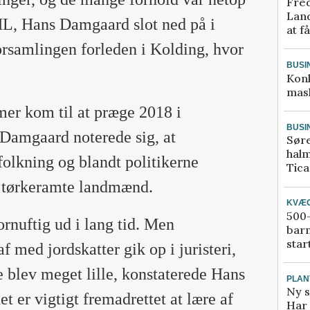
Fred
Land
L, Hans Damgaard slot ned på i
at f
rsamlingen forleden i Kolding, hvor
BUSI
Kon
mask
er kom til at præge 2018 i
BUSI
 Damgaard noterede sig, at
Sør
halm
folkning og blandt politikerne
Tic
e tørkeramte landmænd.
KVÆ
500-
ornuftig ud i lang tid. Men
bar
star
f med jordskatter gik op i juristeri,
 blev meget lille, konstaterede Hans
PLAN
Ny s
 er vigtigt fremadrettet at lære af
Har 