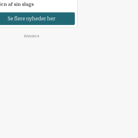
en af sin slags
Se flere nyheder her
Annonce