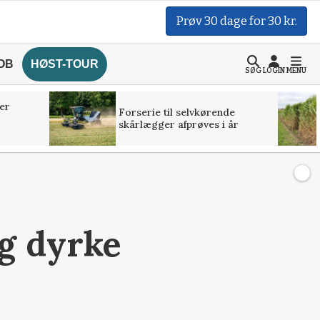
Prøv 30 dage for 30 kr.
OB
HØST-TOUR
SØG
LOGIN
MENU
er
Forserie til selvkørende
skårlægger afprøves i år
og dyrke