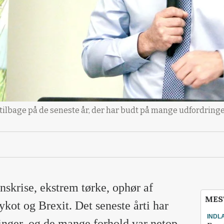
bage på de seneste år, der har budt på mange udfordringer
nskrise, ekstrem tørke, ophør af
MES
ot og Brexit. Det seneste årti har
INDL
inger, og de mange forhold var netop