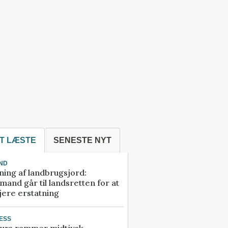
T LÆSTE
SENESTE NYT
ND
ning af landbrugsjord:
and går til landsretten for at
jere erstatning
ESS