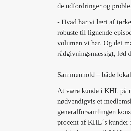
de udfordringer og proble
- Hvad har vi lært af tørk
robuste til lignende episo
volumen vi har. Og det må
rådgivningsmæssigt, lød 
Sammenhold – både lokalt
At være kunde i KHL på r
nødvendigvis et medlemsk
generalforsamlingen kons
procent af KHL´s kunder 