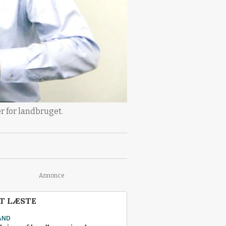
 for landbruget.
Annonce
T LÆSTE
AND