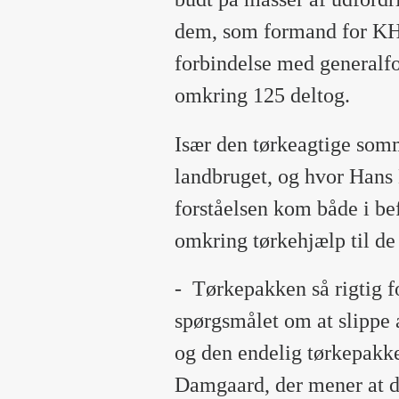
dem, som formand for KH
forbindelse med generalfo
omkring 125 deltog.
Især den tørkeagtige somm
landbruget, og hvor Hans
forståelsen kom både i be
omkring tørkehjælp til d
-
Tørkepakken så rigtig f
spørgsmålet om at slippe a
og den endelig tørkepakke
Damgaard, der mener at det