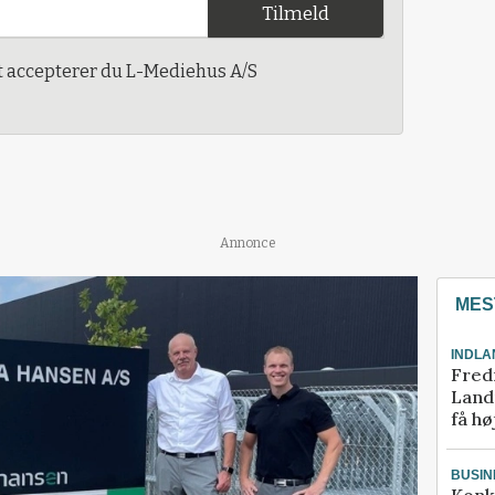
Tilmeld
t accepterer du L-Mediehus A/S
Annonce
MES
INDLA
Fred
Landm
få hø
BUSIN