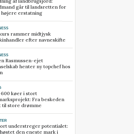
ning af landbrugsjord:
mand går til landsretten for
å højere erstatning
NESS
kurs rammer midtjysk
inhandler efter navneskifte
NESS
en Rasmussen-ejet
selskab henter ny topchef hos
an
G
600 køer i stort
marksprojekt: Fra beskeden
t til store drømme
TER
ort understreger potentialet:
høstet den eneste mark i