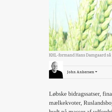
KHL-formand Hans Damgaard så til
John Ankersen
Løbske bidragssatser, fina
mælkekvoter, Ruslandsboyk
budt på masser af udfordr