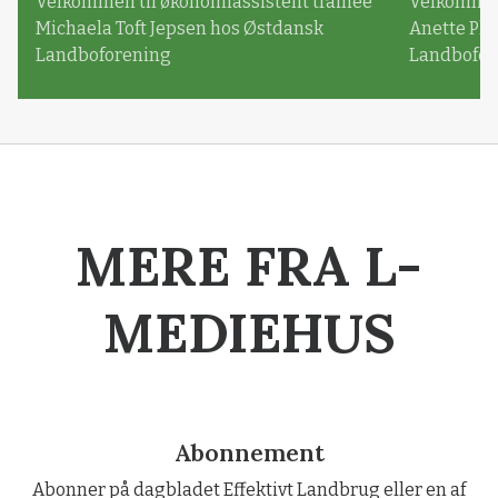
Velkommen til økonomiassistent trainee
Velkommen 
Michaela Toft Jepsen hos Østdansk
Anette Pl
Landboforening
Landbofor
MERE FRA L-
MEDIEHUS
Abonnement
Abonner på dagbladet Effektivt Landbrug eller en af