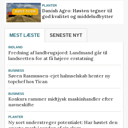
PLANTER
Danish Agro: Høsten tegner til
HØST-TOUR
god kvalitet og middeludbytter
MEST LÆSTE
SENESTE NYT
INDLAND
Fredning af landbrugsjord: Landmand går til
landsretten for at få højere erstatning
BUSINESS
Søren Rasmussen-ejet halmselskab henter ny
topchef hos Tican
BUSINESS
Konkurs rammer midtjysk maskinhandler efter
navneskifte
PLANTER
Ny sort understreger potentialet: Har høstet den
eneste mark i verden af sin slags