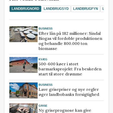
LANDBRUGNORD
LANDBRUGSYD
LANDBRUGFYN
LAND
BUSINESS
Efter lån på 182 millioner: Sindal
Biogas vil fordoble produktionen
og behandle 800.000 ton
biomasse
KVÆG
500-600 køer i stort
barmarksprojekt: Fra beskeden
start til store drømme
BUSINESS
Lave grisepriser og nye regler
øger landbobanks forsigtighed
GRISE
Ny griseprognose kan give