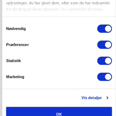
oplysninger, du har givet dem, eller som de har indsamlet
fra din brug af deres tjenester. Du samtykker til vores
cookies, hvis du fortsætter med at anvende vores
hjemmeside.
Samtykkevalg
Nødvendig
KULTUR
Største Manitou fik gammel vindmølle til at
snurre igen
Præferencer
Annonce
Statistik
Marketing
Vis detaljer
OK