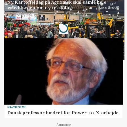
Ny Kartoffeldag på Agromek skal samle hele
værdikæden om ny teknologi
Annonce
Loading...
NAVNESTOF
Dansk professor hædret for Power-to-X-arbejde
Annonce