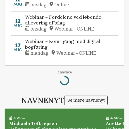
AUG
onsdag
Online
Webinar – Fordelene ved løbende
12
aflevering af bilag
AUG
onsdag
Webinar - ONLINE
Webinar – Kom i gang med digital
17
bogføring
AUG
mandag
Webinar - ONLINE
Annonce
Loading...
NAVNENYT
Se mere navnenyt
3. AUG.
3. AUG.
Michaela Toft Jepsen
Anette Pl