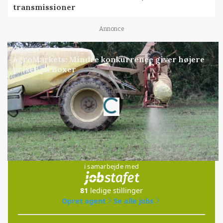
transmissioner
Annonce
MARKED
AgroMarkets: Mindre konkurrence giver højere
priser på Boxer
Loading...
Annonce
Jobs
i samarbejde med
81
ledige stillinger
Opret agent
Se alle jobs