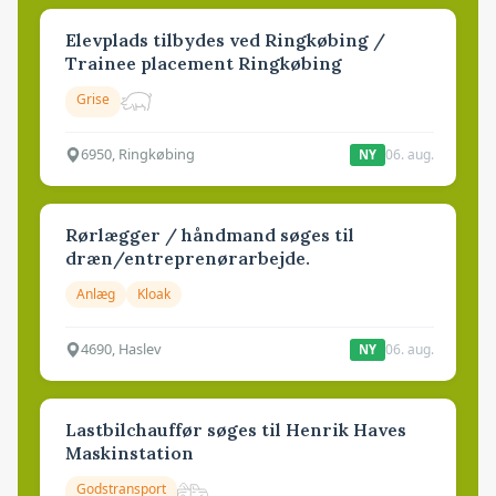
Elevplads tilbydes ved Ringkøbing /
Trainee placement Ringkøbing
Grise
6950, Ringkøbing
06. aug.
NY
Rørlægger / håndmand søges til
dræn/entreprenørarbejde.
Anlæg
Kloak
4690, Haslev
06. aug.
NY
Lastbilchauffør søges til Henrik Haves
Maskinstation
Godstransport