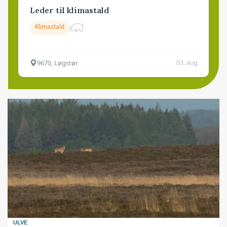
Leder til klimastald
Klimastald
9670, Løgstør
03. aug.
ULVE