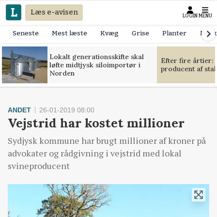
Læs e-avisen
LOGIN
MENU
Seneste
Mest læste
Kvæg
Grise
Planter
Mask
Lokalt generationsskifte skal
Efter fire årtier:
løfte midtjysk siloimportør i
producent af sta
Norden
ANDET
26-01-2019 08:00
Vejstrid har kostet millioner
Sydjysk kommune har brugt millioner af kroner på
advokater og rådgivning i vejstrid med lokal
svineproducent