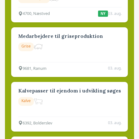
4700, Næstved
03. aug.
NY
Medarbejdere til griseproduktion
Grise
9681, Ranum
03. aug.
Kalvepasser til ejendom i udvikling søges
Kalve
6392, Bolderslev
03. aug.