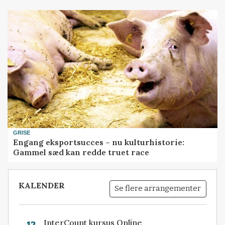
GRISE
Engang eksportsucces – nu kulturhistorie:
Gammel sæd kan redde truet race
KALENDER
Se flere arrangementer
InterCount kursus Online
12