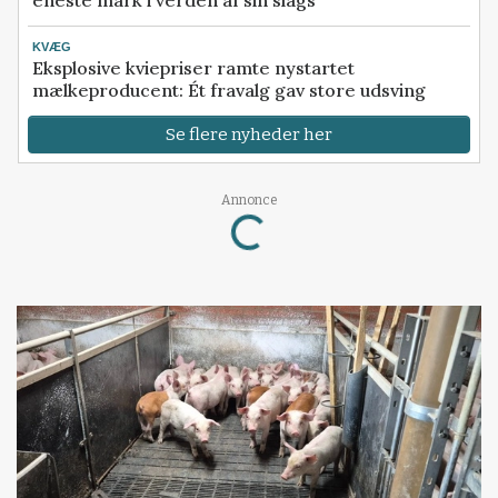
KVÆG
Eksplosive kviepriser ramte nystartet
mælkeproducent: Ét fravalg gav store udsving
Se flere nyheder her
Loading...
Annonce