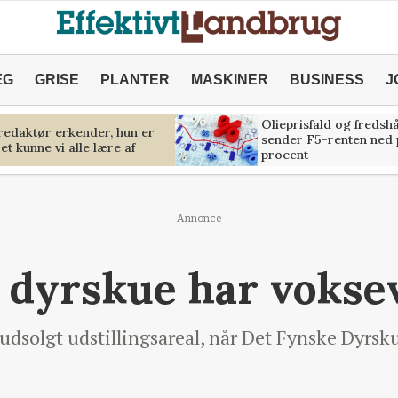
ÆG
GRISE
PLANTER
MASKINER
BUSINESS
J
Olieprisfald og fredsh
predaktør erkender, hun er
sender F5-renten ned 
et kunne vi alle lære af
procent
Annonce
 dyrskue har voks
t udsolgt udstillingsareal, når Det Fynske Dyrsk