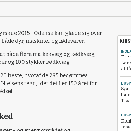
yrskue 2015 i Odense kan glæde sig over
 - både dyr, maskiner og fødevarer.
MES
INDL
meldt både flere malkekvæg og kødkvæg,
Fred
øer og 100 stykker kødkvæg.
Land
at f
20 heste, hvoraf de 285 bedømmes.
Nielsens tegn, idet det i er 150 året for
BUSI
Sør
ødsel.
halm
Tic
rked
BUSI
Kon
mask
ggeri- og energiområdet og