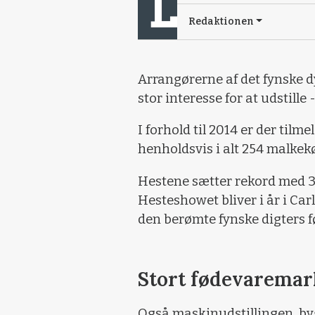
Redaktionen
Arrangørerne af det fynske d
stor interesse for at udstille
I forhold til 2014 er der til
henholdsvis i alt 254 malkek
Hestene sætter rekord med 3
Hesteshowet bliver i år i Carl 
den berømte fynske digters f
Stort fødevarema
Også maskinudstillingen, by