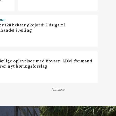
MME
r 128 hektar økojord: Udsigt til
handel i Jelling
dårlige oplevelser med Bovaer: LDM-formand
erer nyt høringsforslag
Annonce