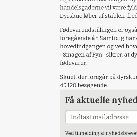
handelsgaderne vil være fyldt
Dyrskue løber af stablen fre
Fødevareudstillingen er også 
foregående år. Samtidig har 
hovedindgangen og ved hove
»Smagen af Fyn« sikrer, at 
fødevarer.
Skuet, der foregår på dyrsku
49.120 besøgende.
Få aktuelle nyhe
Ved tilmelding af nyhedsbreve