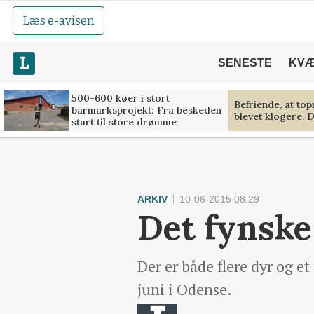
Læs e-avisen
SENESTE
KV
500-600 køer i stort
Befriende, at to
barmarksprojekt: Fra beskeden
blevet klogere. D
start til store drømme
ARKIV
10-06-2015 08:29
Det fynske
Der er både flere dyr og e
juni i Odense.