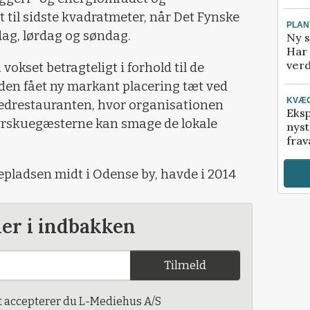
 til sidste kvadratmeter, når Det Fynske
PLAN
dag, lørdag og søndag.
Ny s
Har 
verd
vokset betragteligt i forhold til de
den fået ny markant placering tæt ved
KVÆ
drestauranten, hvor organisationen
Eksp
dyrskuegæsterne kan smage de lokale
nyst
frav
epladsen midt i Odense by, havde i 2014
der i indbakken
Tilmeld
t accepterer du L-Mediehus A/S