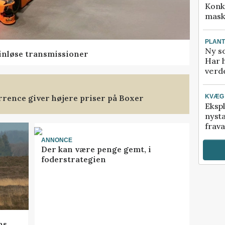
Konk
mask
PLAN
Ny so
rinløse transmissioner
Har 
verde
rence giver højere priser på Boxer
KVÆG
Ekspl
nyst
frava
ANNONCE
Der kan være penge gemt, i
foderstrategien
ns