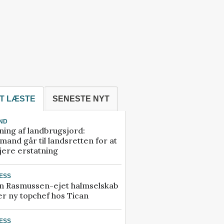
T LÆSTE
SENESTE NYT
ND
ning af landbrugsjord:
and går til landsretten for at
jere erstatning
ESS
n Rasmussen-ejet halmselskab
r ny topchef hos Tican
ESS