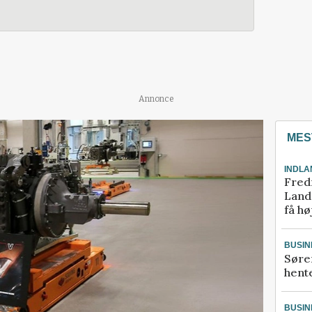
Annonce
MES
INDLA
Fred
Landm
få hø
BUSIN
Søre
hente
BUSIN