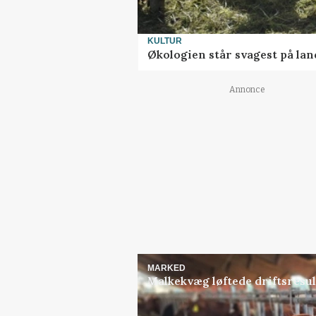
KULTUR
Økologien står svagest på lan
Annonce
MARKED
Malkekvæg løftede driftsresult