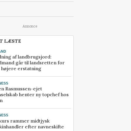
Annonce
T LÆSTE
AND
ning af landbrugsjord:
mand går til landsretten for
å højere erstatning
NESS
en Rasmussen-ejet
selskab henter ny topchef hos
an
NESS
kurs rammer midtjysk
inhandler efter navneskifte