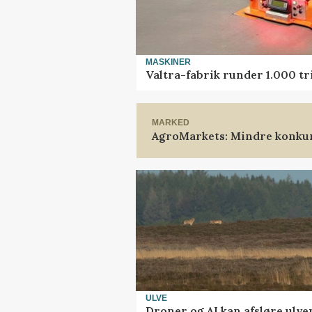
MASKINER
Valtra-fabrik runder 1.000 t
MARKED
AgroMarkets: Mindre konkur
ULVE
Droner og AI kan afsløre ulve