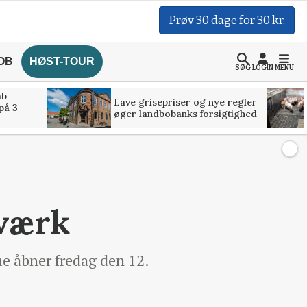
Prøv 30 dage for 30 kr.
OB
HØST-TOUR
SØG
LOGIN
MENU
åb
Lave grisepriser og nye regler
på 3
øger landbobanks forsigtighed
eværk
ue åbner fredag den 12.