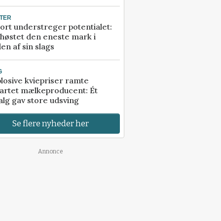
TER
ort understreger potentialet:
høstet den eneste mark i
en af sin slags
G
losive kviepriser ramte
artet mælkeproducent: Ét
alg gav store udsving
Se flere nyheder her
Annonce