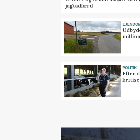
jagtadfærd
EJENDO
Udbyde
million
POLITIK
Efter 
kritis