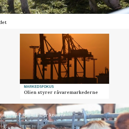
det
MARKEDSFOKUS
Olien styrer råvaremarkederne
atet til 2,8 millioner kroner
Annonce