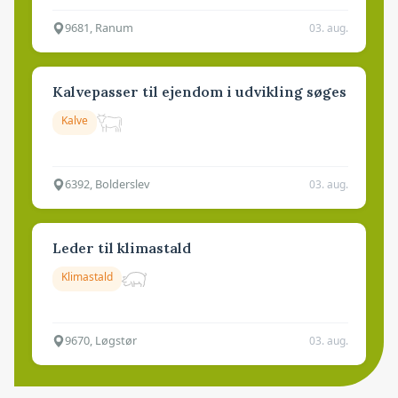
9681, Ranum
03. aug.
Kalvepasser til ejendom i udvikling søges
Kalve
6392, Bolderslev
03. aug.
Leder til klimastald
Klimastald
9670, Løgstør
03. aug.