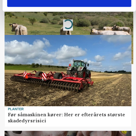
Snart kan man søge tilskud til naturprojekter
Annonce
Loading...
PLANTER
Før såmaskinen kører: Her er efterårets største
skadedyrsrisici