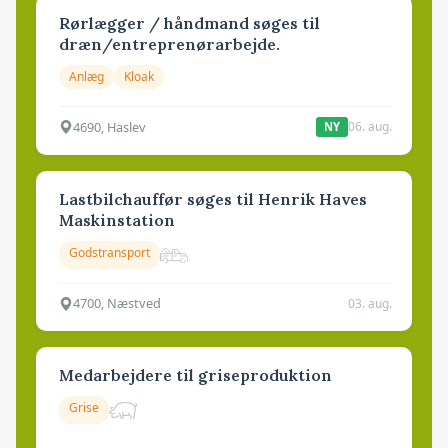
Rørlægger / håndmand søges til
dræn/entreprenørarbejde.
Anlæg
Kloak
4690, Haslev
06. aug.
NY
Lastbilchauffør søges til Henrik Haves
Maskinstation
Godstransport
4700, Næstved
03. aug.
Medarbejdere til griseproduktion
Grise