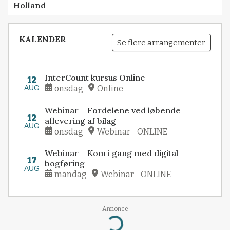
Holland
KALENDER
Se flere arrangementer
InterCount kursus Online
12
AUG
onsdag
Online
Webinar – Fordelene ved løbende
12
aflevering af bilag
AUG
onsdag
Webinar - ONLINE
Webinar – Kom i gang med digital
17
bogføring
AUG
mandag
Webinar - ONLINE
Annonce