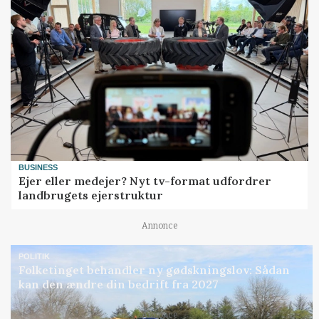
BUSINESS
Ejer eller medejer? Nyt tv-format udfordrer
landbrugets ejerstruktur
Annonce
POLITIK
Folketinget behandler ny gødskningslov: Sådan
kan den ændre din bedrift fra 2027
Annonce