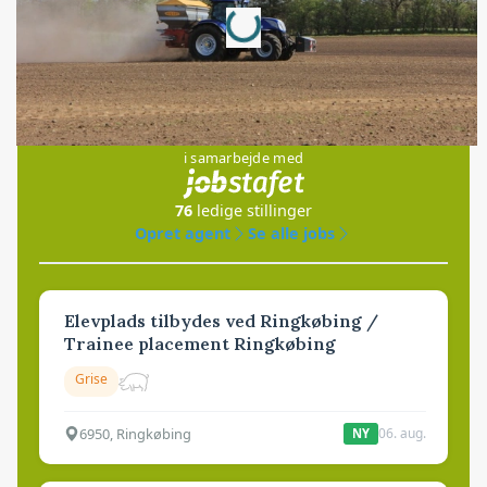
Loading...
Jobs
i samarbejde med
76
ledige stillinger
Opret agent
Se alle jobs
Elevplads tilbydes ved Ringkøbing /
Trainee placement Ringkøbing
Grise
6950, Ringkøbing
06. aug.
NY