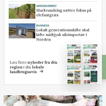
ARRANGEMENT
Markvandring sætter fokus på
elefantgræs
BUSINESS
Lokalt generationsskifte skal
løfte midtjysk siloimportør i
Norden
Læs flere
nyheder fra din
region
i din
lokale
landbrugsavis