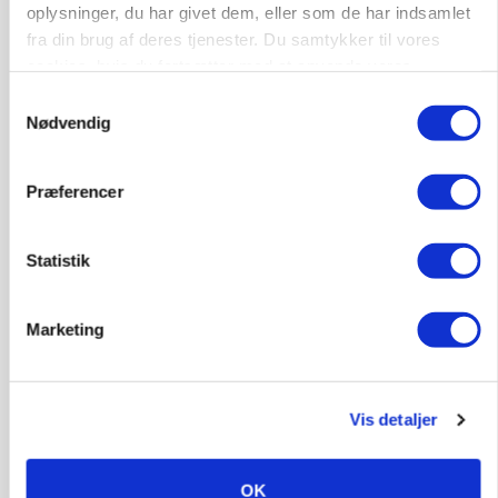
oplysninger, du har givet dem, eller som de har indsamlet
Annonce
fra din brug af deres tjenester. Du samtykker til vores
cookies, hvis du fortsætter med at anvende vores
hjemmeside.
Samtykkevalg
Nødvendig
Præferencer
Statistik
POLITIK
Marketing
»Nu stopper I«: Landbrugsdebattør og
protestgruppe vil demonstrere mod ny
gødskningslov
Vis detaljer
Annonce
KVÆG
OK