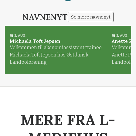
Loading...
NAVNENYT
Se mere navnenyt
3. AUG.
3. AUG.
Michaela Toft Jepsen
Anette Pl
Velkommen til økonomiassistent trainee
Velkommen 
Michaela Toft Jepsen hos Østdansk
Anette Pl
Landboforening
Landbofor
MERE FRA L-