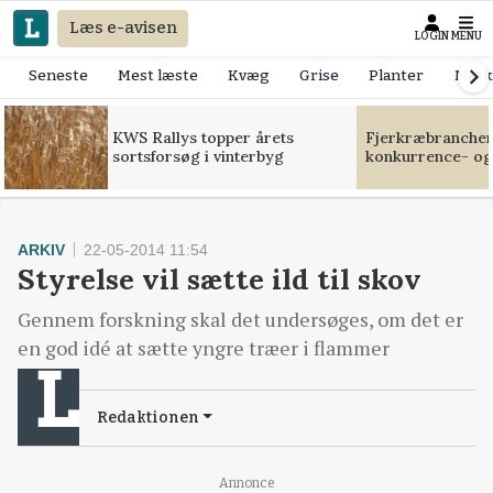
Læs e-avisen
LOGIN
MENU
Seneste
Mest læste
Kvæg
Grise
Planter
Mask
KWS Rallys topper årets
Fjerkræbranchen:
sortsforsøg i vinterbyg
konkurrence- og
ARKIV
22-05-2014 11:54
Styrelse vil sætte ild til skov
Gennem forskning skal det undersøges, om det er
en god idé at sætte yngre træer i flammer
Redaktionen
Annonce