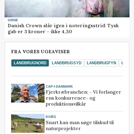
GRISE
Danish Crown slår igen i noteringsstrid: Tysk
gab er 3 kroner – ikke 4,30
FRA VORES UGEAVISER
LANDBRUGNORD
LANDBRUGSYD
LANDBRUGFYN
LAND
CAP-I-DANMARK
Fjerkræbranchen: - Vi forlanger
ens konkurrence- og
produktionsvilkår
KVÆG
Snart kan man søge tilskud til
naturprojekter