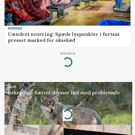
MARKED
Uændret notering: Spæde lyspunkter i fortsat
presset marked for oksekød
Annonce
Loading...
ULVE
Bekræftet: Sætter droner ind mod problemulv
Annonce
Loading...