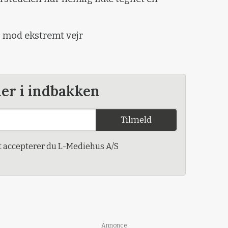
g mod ekstremt vejr
der i indbakken
Tilmeld
t accepterer du L-Mediehus A/S
Annonce