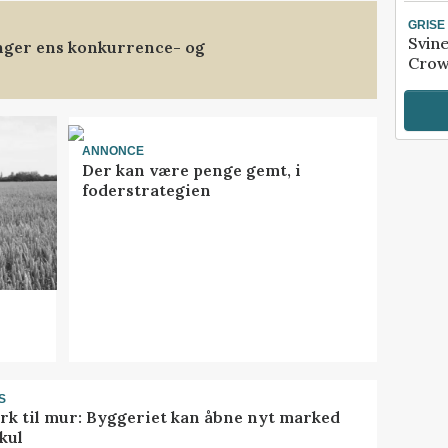
GRISE
Svin
anger ens konkurrence- og
Crow
ANNONCE
Der kan være penge gemt, i
foderstrategien
S
rk til mur: Byggeriet kan åbne nyt marked
kul