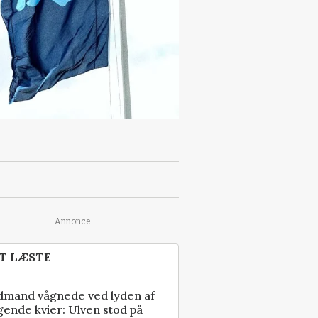
Annonce
T LÆSTE
dmand vågnede ved lyden af
gende kvier: Ulven stod på