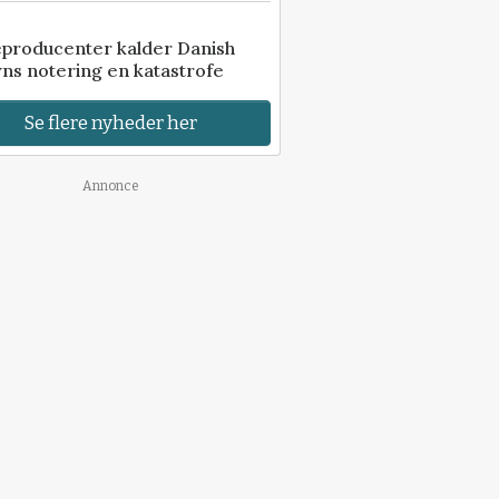
eproducenter kalder Danish
ns notering en katastrofe
Se flere nyheder her
Annonce