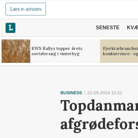
Læs e-avisen
SENESTE
KV
KWS Rallys topper årets
Fjerkræbranchen:
sortsforsøg i vinterbyg
konkurrence- og
BUSINESS
22-09-2024 15:51
Topdanmark
afgrødefor