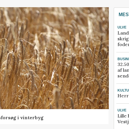
MES
ULVE
Land
skrig
fode
BUSIN
32.50
af la
sende
KULT
Herr
ULVE
Lille
sforsøg i vinterbyg
Vestj