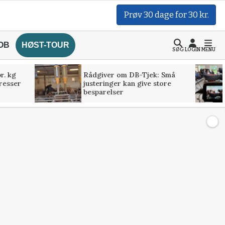
Prøv 30 dage for 30 kr.
OB
HØST-TOUR
SØG
LOGIN
MENU
r. kg
Rådgiver om DB-Tjek: Små
presser
justeringer kan give store
besparelser