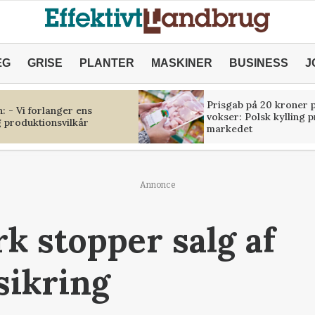
ÆG
GRISE
PLANTER
MASKINER
BUSINESS
J
Prisgab på 20 kroner p
 - Vi forlanger ens
vokser: Polsk kylling 
 produktionsvilkår
markedet
Annonce
 stopper salg af
sikring