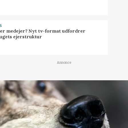
S
ller medejer? Nyt tv-format udfordrer
ugets ejerstruktur
Annonce