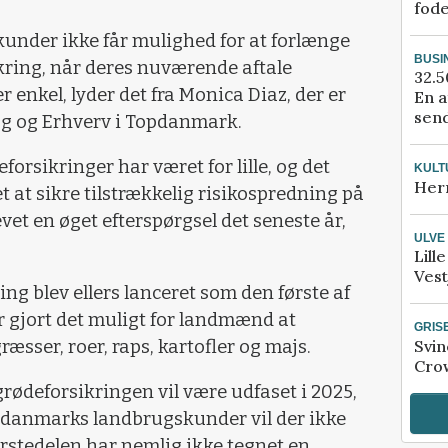
fod
 kunder ikke får mulighed for at forlænge
BUSI
kring, når deres nuværende aftale
32.5
r enkel, lyder det fra Monica Diaz, der er
En a
send
g og Erhverv i Topdanmark.
forsikringer har været for lille, og det
KULT
Her
et at sikre tilstrækkelig risikospredning på
vet en øget efterspørgsel det seneste år,
ULVE
Lill
Vest
g blev ellers lanceret som den første af
ar gjort det muligt for landmænd at
GRIS
Svin
ræsser, roer, raps, kartofler og majs.
Crow
rødeforsikringen vil være udfaset i 2025,
opdanmarks landbrugskunder vil der ikke
rstedelen har nemlig ikke tegnet en