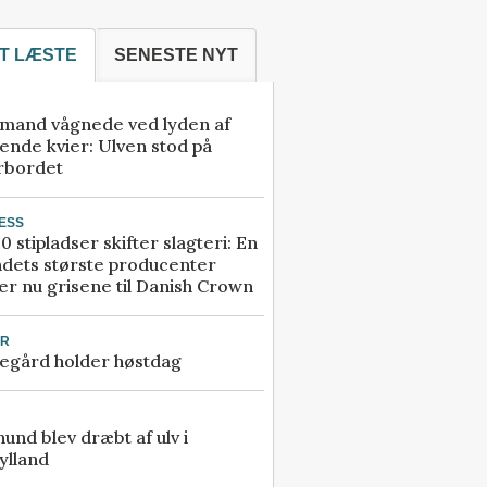
T LÆSTE
SENESTE NYT
mand vågnede ved lyden af
ende kvier: Ulven stod på
rbordet
ESS
0 stipladser skifter slagteri: En
ndets største producenter
r nu grisene til Danish Crown
UR
egård holder høstdag
 hund blev dræbt af ulv i
ylland