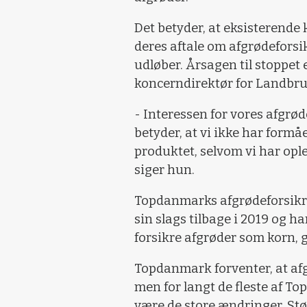
Det betyder, at eksisterende
deres aftale om afgrødeforsi
udløber. Årsagen til stoppet e
koncerndirektør for Landbru
- Interessen for vores afgrøde
betyder, at vi ikke har formå
produktet, selvom vi har ople
siger hun.
Topdanmarks afgrødeforsikrin
sin slags tilbage i 2019 og h
forsikre afgrøder som korn, g
Topdanmark forventer, at afg
men for langt de fleste af T
være de store ændringer. Stø