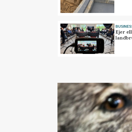
BUSINES
Ejer e
landbr