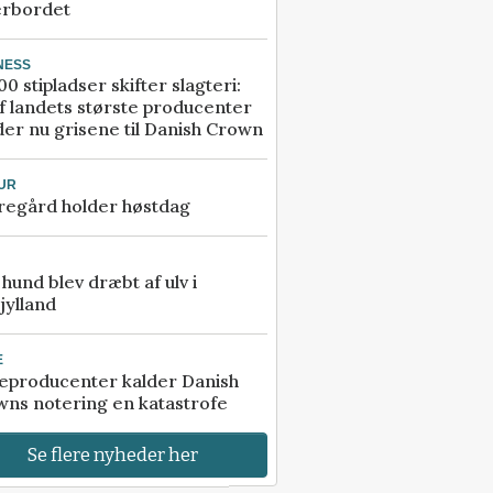
erbordet
NESS
00 stipladser skifter slagteri:
f landets største producenter
er nu grisene til Danish Crown
UR
regård holder høstdag
e hund blev dræbt af ulv i
jylland
E
eproducenter kalder Danish
ns notering en katastrofe
Se flere nyheder her