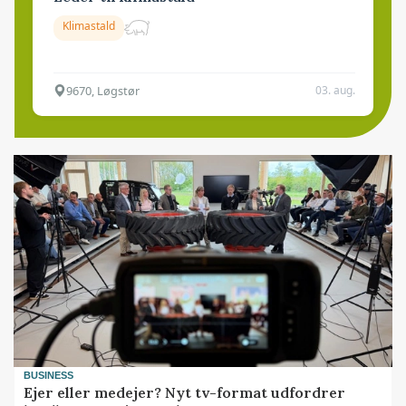
Klimastald
9670, Løgstør
03. aug.
BUSINESS
Ejer eller medejer? Nyt tv-format udfordrer