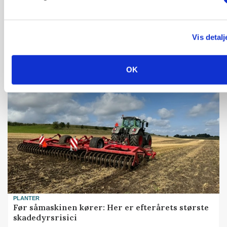
Vis detalj
KVÆG
Snart kan man søge tilskud til naturprojekter
OK
PLANTER
Før såmaskinen kører: Her er efterårets største
skadedyrsrisici