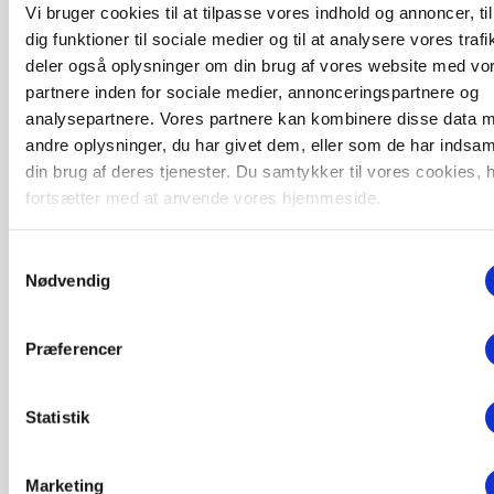
POLITIK
Vi bruger cookies til at tilpasse vores indhold og annoncer, til
»Nu stopper I«: Landbrugsdebattør og
dig funktioner til sociale medier og til at analysere vores trafi
protestgruppe vil demonstrere mod ny
deler også oplysninger om din brug af vores website med vo
gødskningslov
partnere inden for sociale medier, annonceringspartnere og
analysepartnere. Vores partnere kan kombinere disse data 
Annonce
andre oplysninger, du har givet dem, eller som de har indsaml
din brug af deres tjenester. Du samtykker til vores cookies, 
POLITIK
Folketinget behandler ny gødskningslov: Sådan
fortsætter med at anvende vores hjemmeside.
kan den ændre din bedrift fra 2027
Loading...
Samtykkevalg
Annonce
Nødvendig
Præferencer
Statistik
Marketing