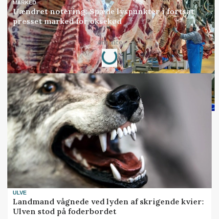
MARKED
Uændret notering: Spæde lyspunkter i fortsat
presset marked for oksekød
Loading...
Annonce
ULVE
Landmand vågnede ved lyden af skrigende kvier:
Ulven stod på foderbordet