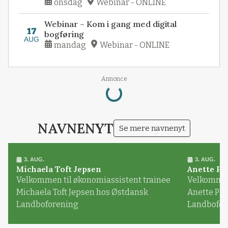
onsdag
Webinar - ONLINE
Webinar – Kom i gang med digital
17
bogføring
AUG
mandag
Webinar - ONLINE
Loading...
Annonce
NAVNENYT
Se mere navnenyt
3. AUG.
3. AUG.
Michaela Toft Jepsen
Anette Pl
Velkommen til økonomiassistent trainee
Velkommen 
Michaela Toft Jepsen hos Østdansk
Anette Pl
Landboforening
Landbofor