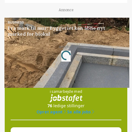
Annonce
BUSINESS
Fra mark til mur: Byggeriet kan åbne nyt
marked for biokul
Annonce
Loading...
Jobs
i samarbejde med
76
ledige stillinger
Opret agent
Se alle jobs