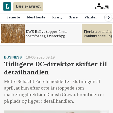
Læs e-avisen
LOGIN
MENU
Seneste
Mest læste
Kvæg
Grise
Planter
Mask
KWS Rallys topper årets
Fjerkræbranchen:
sortsforsøg i vinterbyg
konkurrence- og
BUSINESS
18-06-2025 09:19
Tidligere DC-direktør skifter til
detailhandlen
Mette Schacht Færch meddelte i slutningen af
april, at hun efter otte år stoppede som
marketingdirektør i Danish Crown. Fremtiden er
på plads og ligger i detailhandlen.