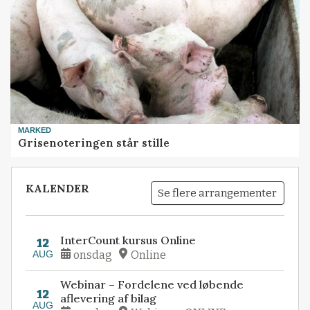
MARKED
Grisenoteringen står stille
KALENDER
Se flere arrangementer
InterCount kursus Online
12
AUG
onsdag
Online
Webinar – Fordelene ved løbende
12
aflevering af bilag
AUG