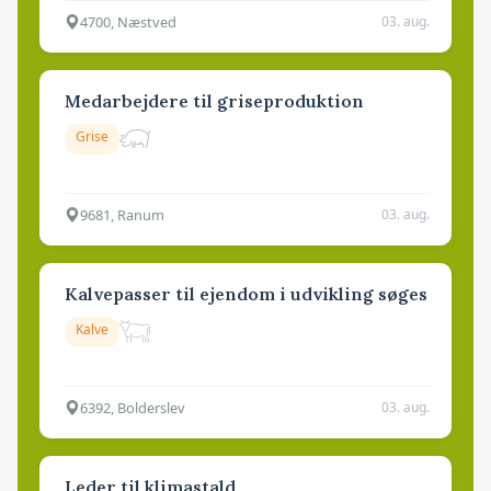
4700, Næstved
03. aug.
Medarbejdere til griseproduktion
Grise
9681, Ranum
03. aug.
Kalvepasser til ejendom i udvikling søges
Kalve
6392, Bolderslev
03. aug.
Leder til klimastald