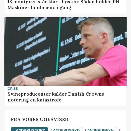
18 montører står klar i høsten: Sådan holder PN
Maskiner landmænd i gang
GRISE
Svineproducenter kalder Danish Crowns
notering en katastrofe
FRA VORES UGEAVISER
LANDBRUGNORD
LANDBRUGSYD
LANDBRUGFYN
LAND