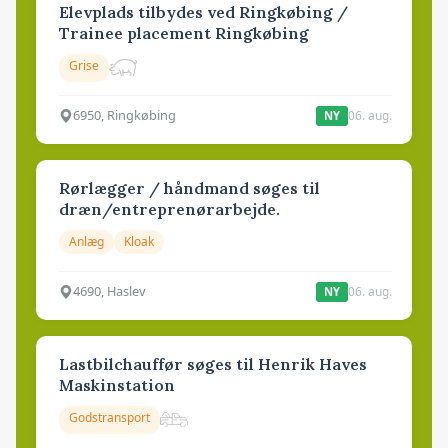
Elevplads tilbydes ved Ringkøbing /
Trainee placement Ringkøbing
Grise
6950, Ringkøbing
06. aug.
NY
Rørlægger / håndmand søges til
dræn/entreprenørarbejde.
Anlæg
Kloak
4690, Haslev
06. aug.
NY
Lastbilchauffør søges til Henrik Haves
Maskinstation
Godstransport