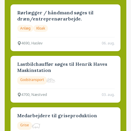
Rørlægger / håndmand søges til
dræn/entreprenørarbejde.
Anlæg
Kloak
4690, Haslev
06. aug.
Lastbilchauffør søges til Henrik Haves
Maskinstation
Godstransport
4700, Næstved
03. aug.
Medarbejdere til griseproduktion
Grise