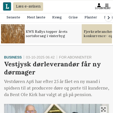
Læs e-avisen
LOGIN
MENU
Seneste
Mest læste
Kvæg
Grise
Planter
Mask
KWS Rallys topper årets
Fjerkræbranchen:
sortsforsøg i vinterbyg
konkurrence- og
BUSINESS
03-10-2025 06:42
FOR ABONNENTER
Vestjysk dørleverandør får ny
dørmager
Vestdøren ApS har efter 25 år fået en ny mand i
spidsen til at producere døre og porte til kunderne,
da Bent Ole Kirk har valgt at gå på pension.