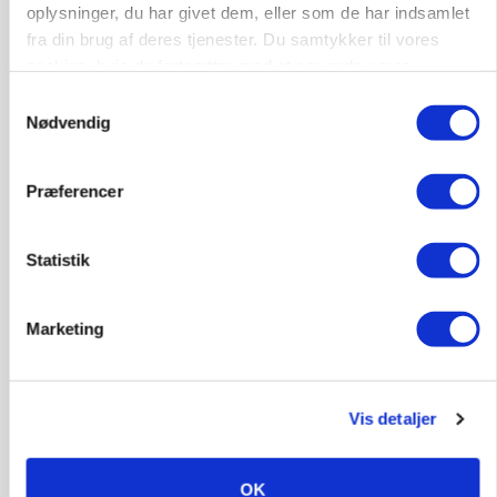
Fra mark til mur: Byggeriet kan åbne nyt
oplysninger, du har givet dem, eller som de har indsamlet
marked for biokul
fra din brug af deres tjenester. Du samtykker til vores
cookies, hvis du fortsætter med at anvende vores
Annonce
hjemmeside.
Samtykkevalg
Loading...
Nødvendig
Præferencer
Statistik
Marketing
Vis detaljer
POLITIK
»Nu stopper I«: Landbrugsdebattør og
protestgruppe vil demonstrere mod ny
gødskningslov
OK