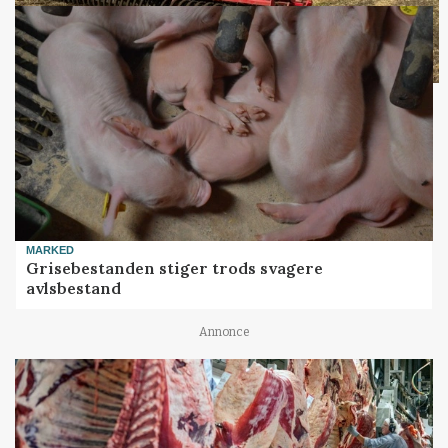
MARKED
Grisebestanden stiger trods svagere
avlsbestand
Annonce