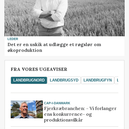
LEDER
Det er en uskik at udlægge et røgslør om
økoproduktion
FRA VORES UGEAVISER
LANDBRUGNORD
LANDBRUGSYD
LANDBRUGFYN
LAND
CAP-I-DANMARK
Fjerkræbranchen: - Vi forlanger
ens konkurrence- og
produktionsvilkår