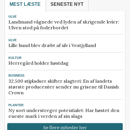
MEST LÆSTE
SENESTE NYT
ULVE
Landmand vågnede ved lyden af skrigende kvier:
Ulven stod på foderbordet
ULVE
Lille hund blev dræbt af ulv i Vestjylland
KULTUR
Herregård holder høstdag
BUSINESS
32.500 stipladser skifter slagteri: En af landets
største producenter sender nu grisene til Danish
Crown
PLANTER
Ny sort understreger potentialet: Har høstet den
eneste mark i verden af sin slags
Se flere nyheder her