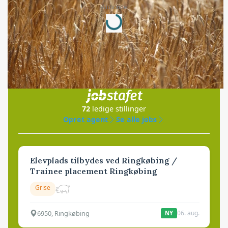
Loading...
Annonce
Jobs
i samarbejde med
72
ledige stillinger
Opret agent
Se alle jobs
Elevplads tilbydes ved Ringkøbing /
Trainee placement Ringkøbing
Grise
6950, Ringkøbing
06. aug.
NY