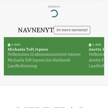
Annonce
Loading...
NAVNENYT
Se mere navnenyt
3. AUG.
3. AUG.
Michaela Toft Jepsen
Anette Pl
Velkommen til økonomiassistent trainee
Velkommen 
Michaela Toft Jepsen hos Østdansk
Anette Pl
Landboforening
Landbofor