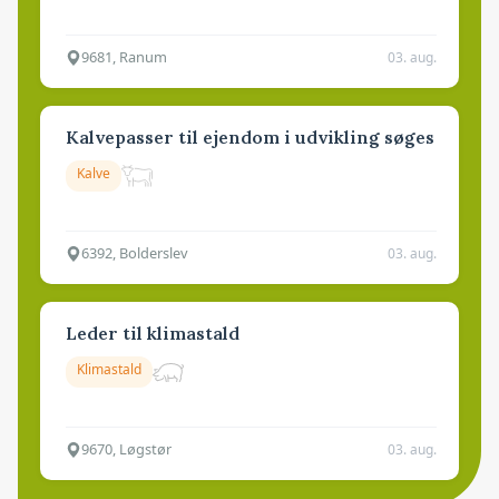
9681, Ranum
03. aug.
Kalvepasser til ejendom i udvikling søges
Kalve
6392, Bolderslev
03. aug.
Leder til klimastald
Klimastald
9670, Løgstør
03. aug.