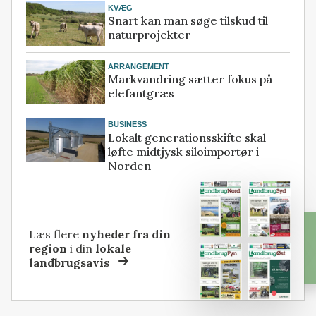
KVÆG
Snart kan man søge tilskud til
naturprojekter
ARRANGEMENT
Markvandring sætter fokus på
elefantgræs
BUSINESS
Lokalt generationsskifte skal
løfte midtjysk siloimportør i
Norden
Læs flere
nyheder fra din
region
i din
lokale
landbrugsavis