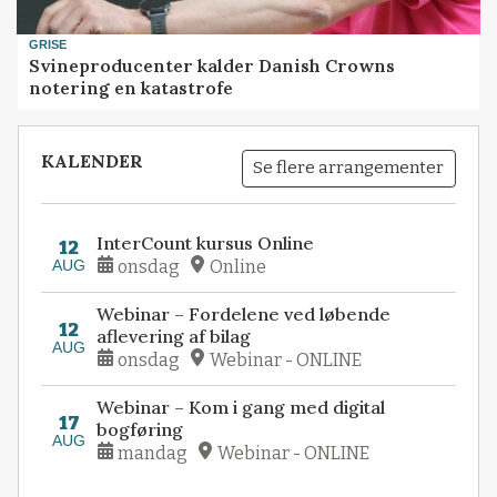
GRISE
Svineproducenter kalder Danish Crowns
notering en katastrofe
KALENDER
Se flere arrangementer
InterCount kursus Online
12
AUG
onsdag
Online
Webinar – Fordelene ved løbende
12
aflevering af bilag
AUG
onsdag
Webinar - ONLINE
Webinar – Kom i gang med digital
17
bogføring
AUG
mandag
Webinar - ONLINE