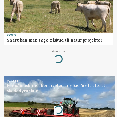
KVÆG
Snart kan man søge tilskud til naturprojekter
Annonce
Loading...
PLANTER
Før såmaskinen kører: Her er efterårets største
skadedyrsrisici
Annonce
Loading...