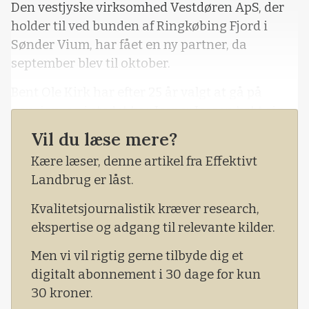
Den vestjyske virksomhed Vestdøren ApS, der
holder til ved bunden af Ringkøbing Fjord i
Sønder Vium, har fået en ny partner, da
september blev til oktober.
Bent Ole Kirk har efter 25 år valgt at gå på
pension, og i stedet har Jesper Jessen købt sig
ind i virksomheden, der producerer pladedøre,
Vil du læse mere?
stalddøre, udhusdøre, interimsdøre og porte til
Kære læser, denne artikel fra Effektivt
landbrug, industri, tømmerhandler,
Landbrug er låst.
entreprenører og private i hele landet.
Kvalitetsjournalistik kræver research,
ekspertise og adgang til relevante kilder.
Men vi vil rigtig gerne tilbyde dig et
digitalt abonnement i 30 dage for kun
30 kroner.