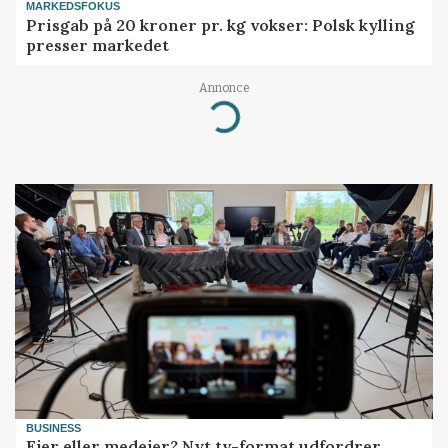
MARKEDSFOKUS
Prisgab på 20 kroner pr. kg vokser: Polsk kylling
presser markedet
Annonce
Loading...
BUSINESS
Ejer eller medejer? Nyt tv-format udfordrer