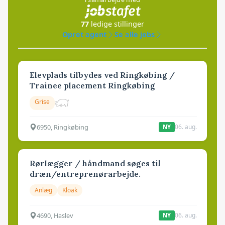
77
ledige stillinger
Opret agent
Se alle jobs
Elevplads tilbydes ved Ringkøbing /
Trainee placement Ringkøbing
Grise
6950, Ringkøbing
06. aug.
NY
Rørlægger / håndmand søges til
dræn/entreprenørarbejde.
Anlæg
Kloak
4690, Haslev
06. aug.
NY