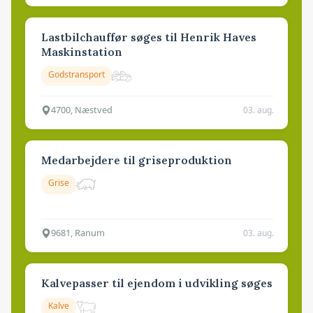
Lastbilchauffør søges til Henrik Haves
Maskinstation
Godstransport
4700, Næstved
03. aug.
Medarbejdere til griseproduktion
Grise
9681, Ranum
03. aug.
Kalvepasser til ejendom i udvikling søges
Kalve