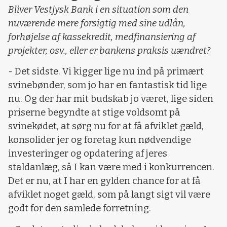
Bliver Vestjysk Bank i en situation som den
nuværende mere forsigtig med sine udlån,
forhøjelse af kassekredit, medfinansiering af
projekter, osv., eller er bankens praksis uændret?
- Det sidste. Vi kigger lige nu ind på primært
svinebønder, som jo har en fantastisk tid lige
nu. Og der har mit budskab jo været, lige siden
priserne begyndte at stige voldsomt på
svinekødet, at sørg nu for at få afviklet gæld,
konsolider jer og foretag kun nødvendige
investeringer og opdatering af jeres
staldanlæg, så I kan være med i konkurrencen.
Det er nu, at I har en gylden chance for at få
afviklet noget gæld, som på langt sigt vil være
godt for den samlede forretning.