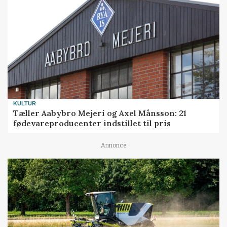
KULTUR
Tæller Aabybro Mejeri og Axel Månsson: 21
fødevareproducenter indstillet til pris
Annonce