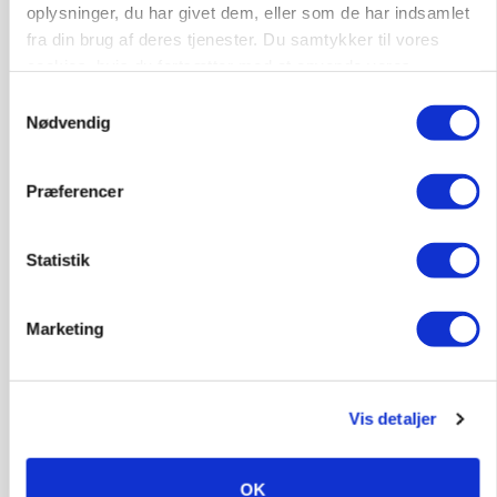
oplysninger, du har givet dem, eller som de har indsamlet
fra din brug af deres tjenester. Du samtykker til vores
cookies, hvis du fortsætter med at anvende vores
hjemmeside.
Samtykkevalg
POLITIK
Nødvendig
Bønder holder vagt ved Rusland
Præferencer
Statistik
Marketing
Vis detaljer
GRISE
Rådgiver om DB-Tjek: Små justeringer kan give
store besparelser
OK