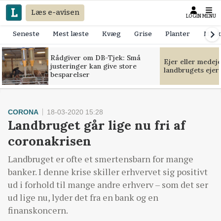
Læs e-avisen
LOGIN
MENU
Seneste
Mest læste
Kvæg
Grise
Planter
Mask
Rådgiver om DB-Tjek: Små
Ejer eller medej
justeringer kan give store
landbrugets ejer
besparelser
CORONA
18-03-2020 15:28
Landbruget går lige nu fri af
coronakrisen
Landbruget er ofte et smertensbarn for mange
banker. I denne krise skiller erhvervet sig positivt
ud i forhold til mange andre erhverv – som det ser
ud lige nu, lyder det fra en bank og en
finanskoncern.