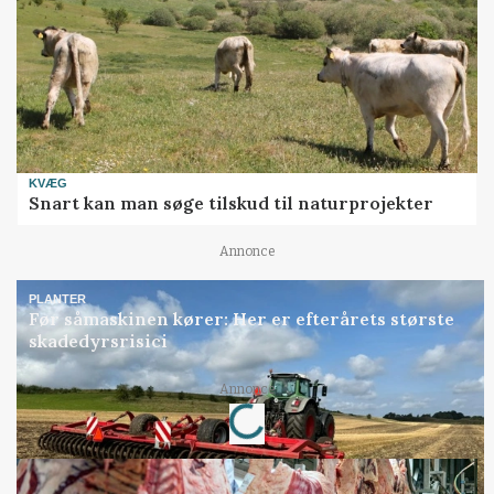
KVÆG
Snart kan man søge tilskud til naturprojekter
Annonce
PLANTER
Før såmaskinen kører: Her er efterårets største
skadedyrsrisici
Loading...
Annonce