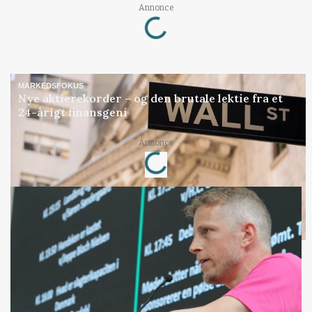
Loading...
Annonce
MARKEDSFOKUS
Nye aktierekorder – og den brutale lektie fra et
24-årigt finansgeni
Loading...
Annonce