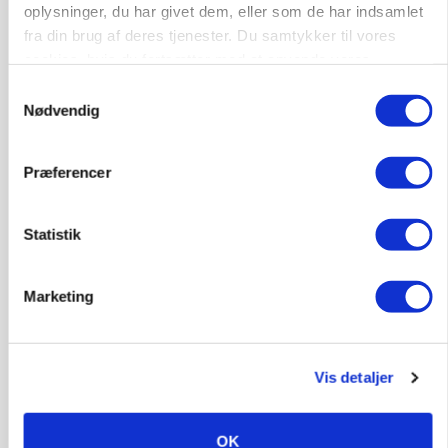
Kalvepasser til ejendom i udvikling søges
oplysninger, du har givet dem, eller som de har indsamlet
fra din brug af deres tjenester. Du samtykker til vores
Kalve
cookies, hvis du fortsætter med at anvende vores
hjemmeside.
Samtykkevalg
Nødvendig
6392, Bolderslev
03. aug.
Præferencer
Leder til klimastald
Klimastald
Statistik
9670, Løgstør
03. aug.
Marketing
Vis detaljer
OK