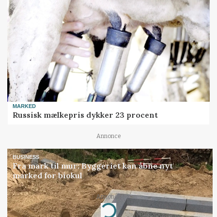
MARKED
Russisk mælkepris dykker 23 procent
Annonce
BUSINESS
Fra mark til mur: Byggeriet kan åbne nyt
marked for biokul
Annonce
Loading...