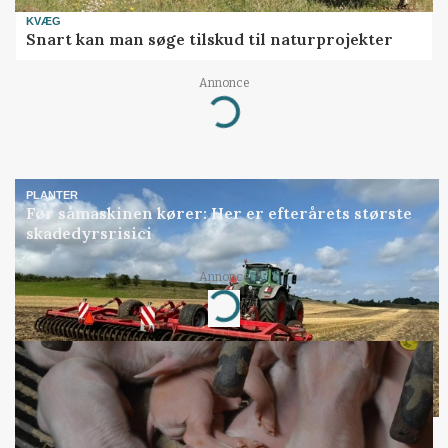
KVÆG
Snart kan man søge tilskud til naturprojekter
Annonce
Loading...
PLANTER
Før såmaskinen kører: Her er efterårets største
skadedyrsrisici
Annonce
Loading...