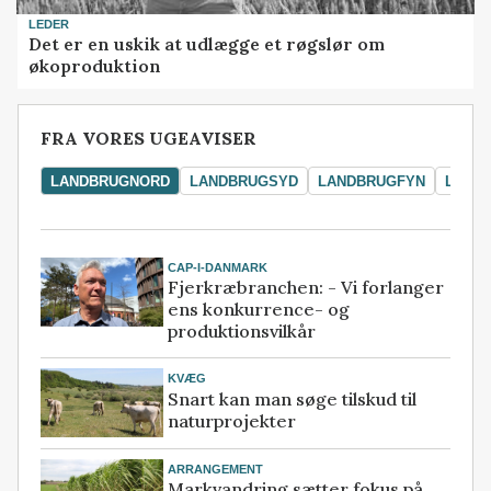
LEDER
Det er en uskik at udlægge et røgslør om
økoproduktion
FRA VORES UGEAVISER
LANDBRUGNORD
LANDBRUGSYD
LANDBRUGFYN
LAND
CAP-I-DANMARK
Fjerkræbranchen: - Vi forlanger
ens konkurrence- og
produktionsvilkår
KVÆG
Snart kan man søge tilskud til
naturprojekter
ARRANGEMENT
Markvandring sætter fokus på