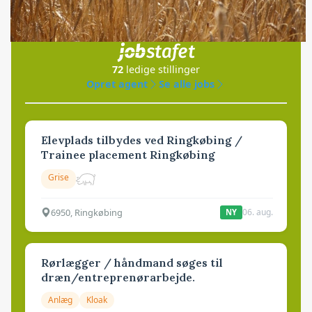
Jobs
i samarbejde med
72
ledige stillinger
Opret agent
Se alle jobs
Elevplads tilbydes ved Ringkøbing /
Trainee placement Ringkøbing
Grise
6950, Ringkøbing
06. aug.
NY
Rørlægger / håndmand søges til
dræn/entreprenørarbejde.
Anlæg
Kloak