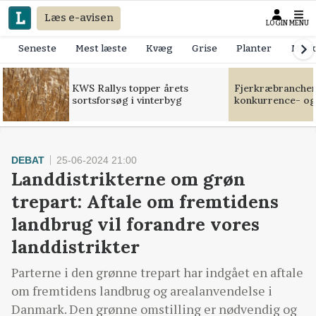
Læs e-avisen
LOGIN
MENU
Seneste
Mest læste
Kvæg
Grise
Planter
Mask
KWS Rallys topper årets
Fjerkræbranchen:
sortsforsøg i vinterbyg
konkurrence- og
DEBAT
25-06-2024 21:00
Landdistrikterne om grøn
trepart: Aftale om fremtidens
landbrug vil forandre vores
landdistrikter
Parterne i den grønne trepart har indgået en aftale
om fremtidens landbrug og arealanvendelse i
Danmark. Den grønne omstilling er nødvendig og