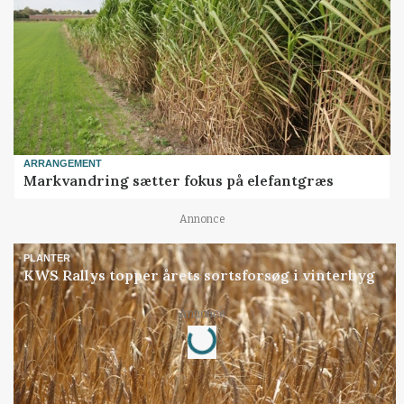
ARRANGEMENT
Markvandring sætter fokus på elefantgræs
Annonce
PLANTER
KWS Rallys topper årets sortsforsøg i vinterbyg
Loading...
Annonce