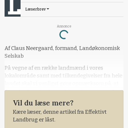
Læserbrev
Annonce
Loading...
Af Claus Neergaard, formand, Landøkonomisk
Selskab
På vegne af en række landmænd i vores
lokalområde samt med tilkendegivelser fra hele
landet skal vi venligst gøre opmærksom på, at
det retentionskort, som tilsyneladende er på vej
til at blive offentliggjort, er fagligt og
Vil du læse mere?
beregningsmæssigt misvisende.
Kære læser, denne artikel fra Effektivt
Landbrug er låst.