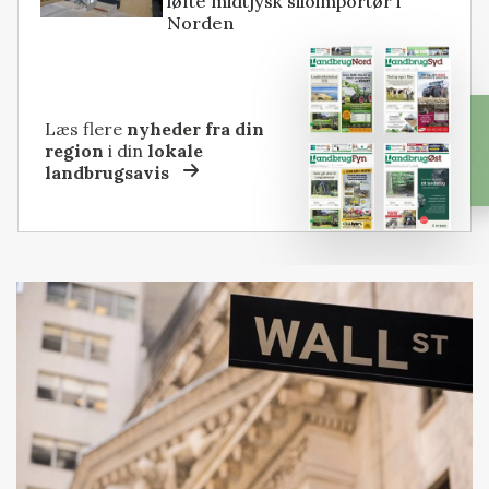
løfte midtjysk siloimportør i
Norden
Læs flere
nyheder fra din
region
i din
lokale
landbrugsavis