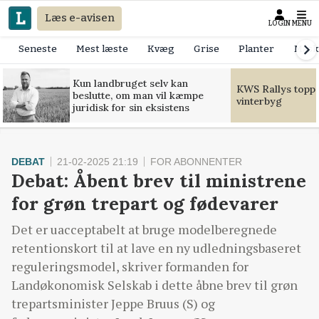
Læs e-avisen
LOGIN
MENU
Seneste
Mest læste
Kvæg
Grise
Planter
Mask
Kun landbruget selv kan
KWS Rallys toppe
beslutte, om man vil kæmpe
vinterbyg
juridisk for sin eksistens
DEBAT
21-02-2025 21:19
FOR ABONNENTER
Debat: Åbent brev til ministrene
for grøn trepart og fødevarer
Det er uacceptabelt at bruge modelberegnede
retentionskort til at lave en ny udledningsbaseret
reguleringsmodel, skriver formanden for
Landøkonomisk Selskab i dette åbne brev til grøn
trepartsminister Jeppe Bruus (S) og