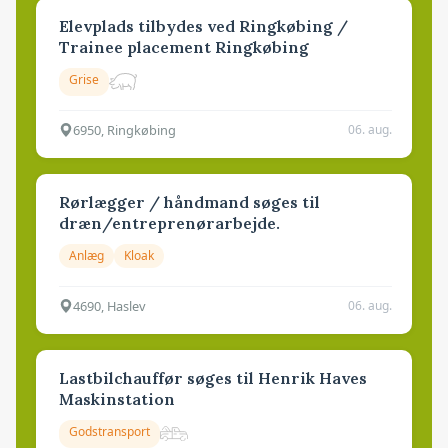
Elevplads tilbydes ved Ringkøbing /
Trainee placement Ringkøbing
Grise
6950, Ringkøbing
06. aug.
Rørlægger / håndmand søges til
dræn/entreprenørarbejde.
Anlæg
Kloak
4690, Haslev
06. aug.
Lastbilchauffør søges til Henrik Haves
Maskinstation
Godstransport