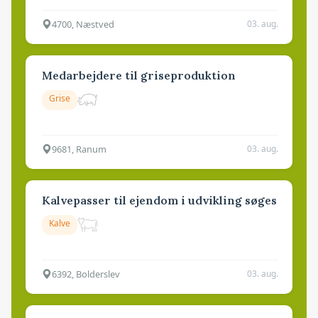
4700, Næstved
03. aug.
Medarbejdere til griseproduktion
Grise
9681, Ranum
03. aug.
Kalvepasser til ejendom i udvikling søges
Kalve
6392, Bolderslev
03. aug.