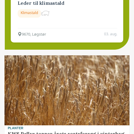
Leder til klimastald
Klimastald
9670, Løgstør
03. aug.
PLANTER
KWS Rallys topper årets sortsforsøg i vinterbyg