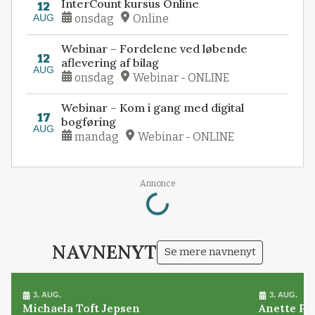
InterCount kursus Online
12
AUG
onsdag
Online
Webinar – Fordelene ved løbende
12
aflevering af bilag
AUG
onsdag
Webinar - ONLINE
Webinar – Kom i gang med digital
17
bogføring
AUG
mandag
Webinar - ONLINE
Loading...
Annonce
NAVNENYT
Se mere navnenyt
3. AUG.
3. AUG.
Michaela Toft Jepsen
Anette Pl