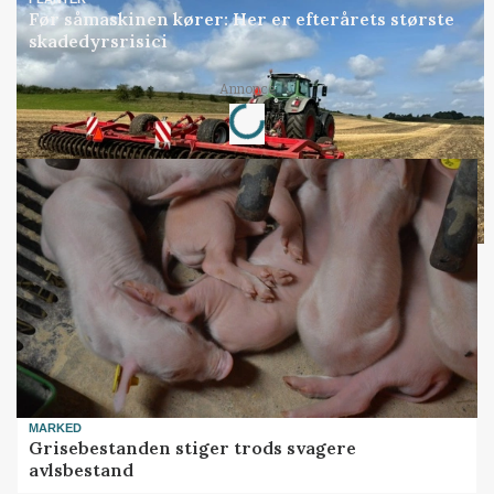
Før såmaskinen kører: Her er efterårets største
skadedyrsrisici
Loading...
Annonce
MARKED
Grisebestanden stiger trods svagere
avlsbestand