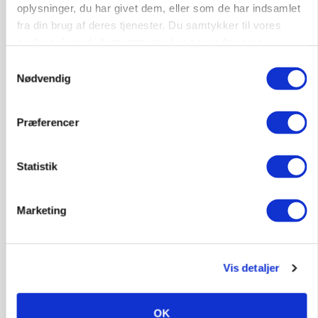
oplysninger, du har givet dem, eller som de har indsamlet
MARKED
fra din brug af deres tjenester. Du samtykker til vores
Russisk mælkepris dykker 23 procent
cookies, hvis du fortsætter med at anvende vores
hjemmeside.
Annonce
Samtykkevalg
Nødvendig
BUSINESS
Fra mark til mur: Byggeriet kan åbne nyt
marked for biokul
Præferencer
Loading...
Annonce
Statistik
Marketing
Vis detaljer
OK