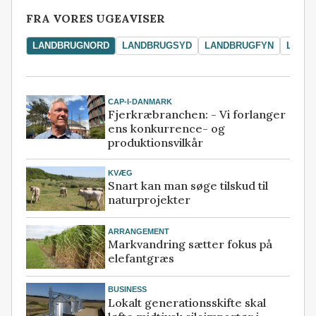
FRA VORES UGEAVISER
LANDBRUGNORD
LANDBRUGSYD
LANDBRUGFYN
LAND
CAP-I-DANMARK
Fjerkræbranchen: - Vi forlanger
ens konkurrence- og
produktionsvilkår
KVÆG
Snart kan man søge tilskud til
naturprojekter
ARRANGEMENT
Markvandring sætter fokus på
elefantgræs
BUSINESS
Lokalt generationsskifte skal