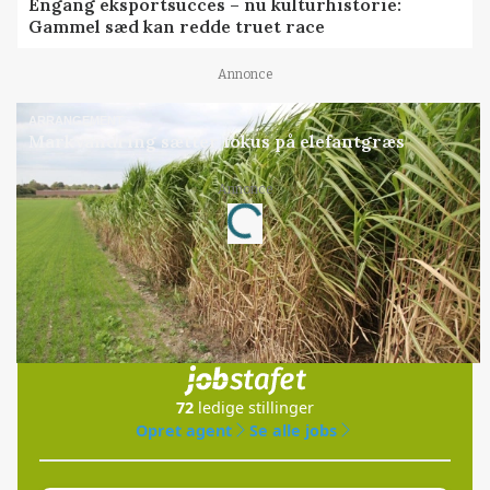
Engang eksportsucces – nu kulturhistorie:
Gammel sæd kan redde truet race
Annonce
ARRANGEMENT
Markvandring sætter fokus på elefantgræs
Annonce
Loading...
Jobs
i samarbejde med
72
ledige stillinger
Opret agent
Se alle jobs