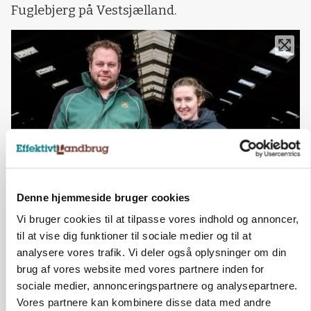
Fuglebjerg på Vestsjælland.
Denne hjemmeside bruger cookies
Christian og Nicole Westerdijk. Foto: Ulrik Larsen
Vi bruger cookies til at tilpasse vores indhold og annoncer,
- Landbruget i Holland er presset, så vi vidste,
til at vise dig funktioner til sociale medier og til at
at vi »levede på lånt tid«. Staten købte vores
analysere vores trafik. Vi deler også oplysninger om din
ejendom for 150.000 euro pr. hektar, så vi havde
brug af vores website med vores partnere inden for
sociale medier, annonceringspartnere og analysepartnere.
penge til at få en god start et andet sted, siger
Vores partnere kan kombinere disse data med andre
Christian Westerdijk og fortsætter: