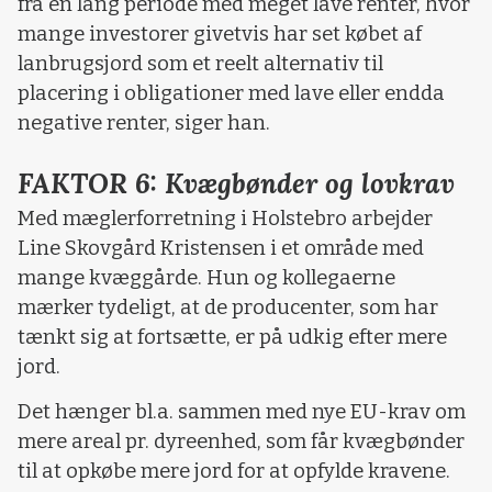
fra en lang periode med meget lave renter, hvor
mange investorer givetvis har set købet af
lanbrugsjord som et reelt alternativ til
placering i obligationer med lave eller endda
negative renter, siger han.
FAKTOR 6: Kvægbønder og lovkrav
Med mæglerforretning i Holstebro arbejder
Line Skovgård Kristensen i et område med
mange kvæggårde. Hun og kollegaerne
mærker tydeligt, at de producenter, som har
tænkt sig at fortsætte, er på udkig efter mere
jord.
Det hænger bl.a. sammen med nye EU-krav om
mere areal pr. dyreenhed, som får kvægbønder
til at opkøbe mere jord for at opfylde kravene.