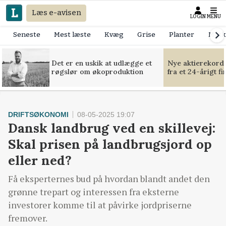
Læs e-avisen
LOGIN
MENU
Seneste
Mest læste
Kvæg
Grise
Planter
Mask
Det er en uskik at udlægge et
Nye aktierekorde
røgslør om økoproduktion
fra et 24-årigt f
DRIFTSØKONOMI
08-05-2025 19:07
Dansk landbrug ved en skillevej:
Skal prisen på landbrugsjord op
eller ned?
Få eksperternes bud på hvordan blandt andet den
grønne trepart og interessen fra eksterne
investorer komme til at påvirke jordpriserne
fremover.