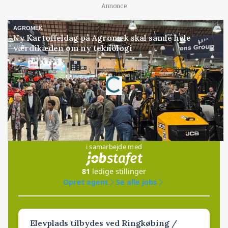
Annonce
AGROMEK
Ny Kartoffeldag på Agromek skal samle hele
værdikæden om ny teknologi
Annonce
Loading...
Jobs
i samarbejde med
81
ledige stillinger
Opret agent
Se alle jobs
Elevplads tilbydes ved Ringkøbing /