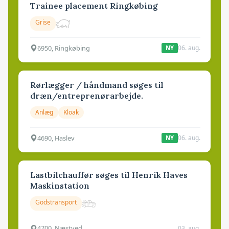
Trainee placement Ringkøbing
Grise
6950, Ringkøbing
06. aug.
NY
Rørlægger / håndmand søges til
dræn/entreprenørarbejde.
Anlæg
Kloak
4690, Haslev
06. aug.
NY
Lastbilchauffør søges til Henrik Haves
Maskinstation
Godstransport
4700, Næstved
03. aug.