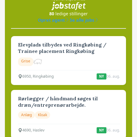
80
ledige stillinger
Opret agent
Se alle jobs
Elevplads tilbydes ved Ringkøbing /
Trainee placement Ringkøbing
Grise
6950, Ringkøbing
06. aug.
NY
Rørlægger / håndmand søges til
dræn/entreprenørarbejde.
Anlæg
Kloak
4690, Haslev
06. aug.
NY