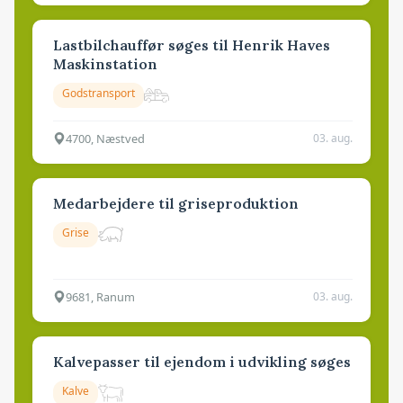
Lastbilchauffør søges til Henrik Haves
Maskinstation
Godstransport
4700, Næstved
03. aug.
Medarbejdere til griseproduktion
Grise
9681, Ranum
03. aug.
Kalvepasser til ejendom i udvikling søges
Kalve