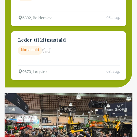
6392, Bolderslev
03. aug.
Leder til klimastald
Klimastald
9670, Løgstør
03. aug.