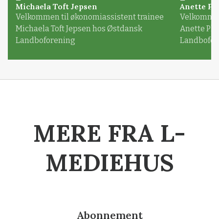
Michaela Toft Jepsen
Anette Pl
Velkommen til økonomiassistent trainee
Velkommen 
Michaela Toft Jepsen hos Østdansk
Anette Pl
Landboforening
Landbofor
MERE FRA L-
MEDIEHUS
Abonnement