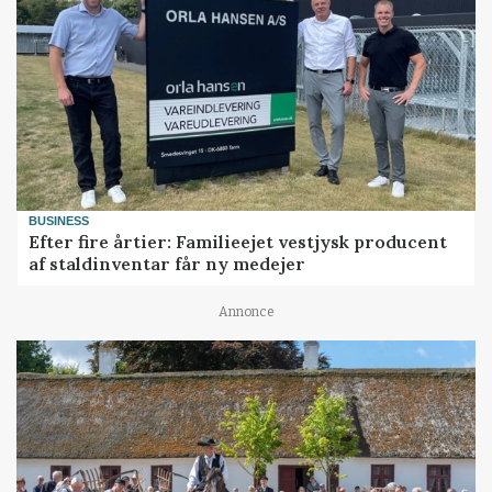
BUSINESS
Efter fire årtier: Familieejet vestjysk producent
af staldinventar får ny medejer
Annonce