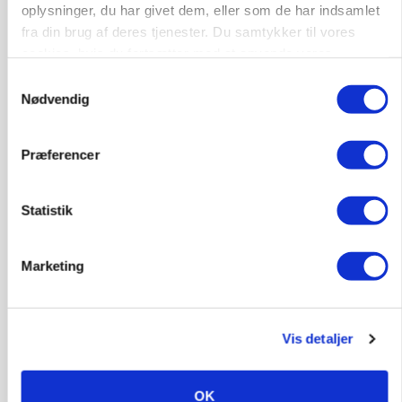
oplysninger, du har givet dem, eller som de har indsamlet
fra din brug af deres tjenester. Du samtykker til vores
cookies, hvis du fortsætter med at anvende vores
hjemmeside.
Samtykkevalg
Nødvendig
Præferencer
Statistik
GRISE
Svineproducenter kalder Danish Crowns pris en
katastrofe
Marketing
Annonce
Vis detaljer
OK