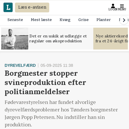
Læs e-avisen
LOGIN
MENU
Seneste
Mest læste
Kvæg
Grise
Planter
Mask
Det er en uskik at udlægge et
Nye aktierekorde
røgslør om økoproduktion
fra et 24-årigt f
DYREVELFÆRD
05-09-2025 11:38
Borgmester stopper
svineproduktion efter
politianmeldelser
Fødevarestyrelsen har fundet alvorlige
dyrevelfærdsproblemer hos Tønders borgmester
Jørgen Popp Petersen. Nu indstiller han sin
produktion.