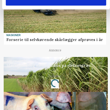
MASKINER
Forserie til selvkørende skårlægger afprøves i år
Annonce
ARRANGEMENT
Markvandring sætter fokus på elefantgræs
Annonce
Loading...