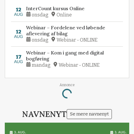
InterCount kursus Online
12
AUG
onsdag
Online
Webinar – Fordelene ved løbende
12
aflevering af bilag
AUG
onsdag
Webinar - ONLINE
Webinar – Kom i gang med digital
17
bogføring
AUG
mandag
Webinar - ONLINE
Annonce
Loading...
NAVNENYT
Se mere navnenyt
3. AUG.
3. AUG.