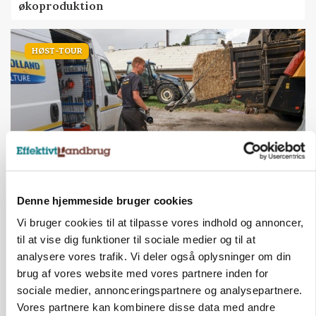
økoproduktion
HØST-TOUR
Denne hjemmeside bruger cookies
PLANTER
På døgnvagt i høsten
Vi bruger cookies til at tilpasse vores indhold og annoncer,
til at vise dig funktioner til sociale medier og til at
Annonce
analysere vores trafik. Vi deler også oplysninger om din
Loading...
brug af vores website med vores partnere inden for
sociale medier, annonceringspartnere og analysepartnere.
Vores partnere kan kombinere disse data med andre