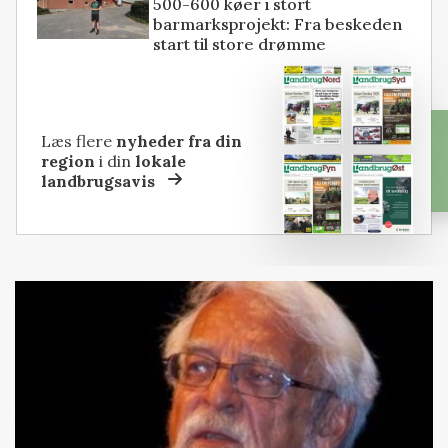
500-600 køer i stort
barmarksprojekt: Fra beskeden
start til store drømme
Læs flere
nyheder fra din
region
i din
lokale
landbrugsavis