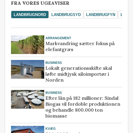
FRA VORES UGEAVISER
LANDBRUGNORD
LANDBRUGSYD
LANDBRUGFYN
LAND
ARRANGEMENT
Markvandring sætter fokus på
elefantgræs
BUSINESS
Lokalt generationsskifte skal
løfte midtjysk siloimportør i
Norden
BUSINESS
Efter lån på 182 millioner: Sindal
Biogas vil fordoble produktionen
og behandle 800.000 ton
biomasse
KVÆG