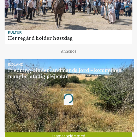
KULTUR
Herregård holder høstdag
Annonce
INDLAND
Fredning binder landmands jord – kommunen
mangler stadig plejeplan
Annonce
Loading...
Jobs
i samarbejde med