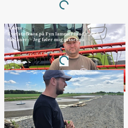
Loading...
PLANTER
Kvælstofkaos på Fyn lammer landmænds
såplaner: - Jeg føler mig pisset på
Annonce
Loading...