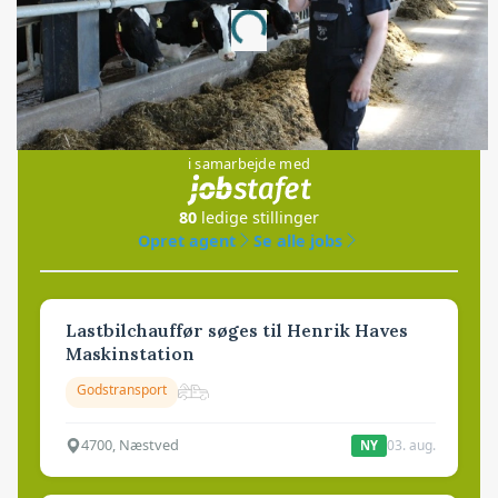
Loading...
Jobs
i samarbejde med
80
ledige stillinger
Opret agent
Se alle jobs
Lastbilchauffør søges til Henrik Haves
Maskinstation
Godstransport
4700, Næstved
03. aug.
NY