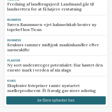
Fredning af landbrugsjord: Landmand går til
landsretten for at få højere erstatning
BUSINESS
Søren Rasmussen-ejet halmselskab henter ny
topchef hos Tican
BUSINESS
Konkurs rammer midtjysk maskinhandler efter
navneskifte
PLANTER
Ny sort understreger potentialet: Har høstet den
eneste mark i verden af sin slags
KVÆG
Eksplosive kviepriser ramte nystartet
mælkeproducent: Ét fravalg gav store udsving
Se flere nyheder her