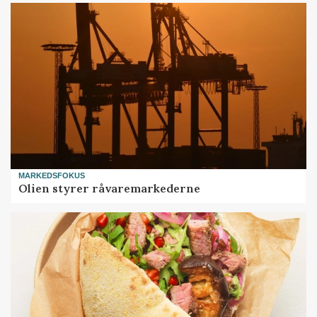
MARKEDSFOKUS
Olien styrer råvaremarkederne