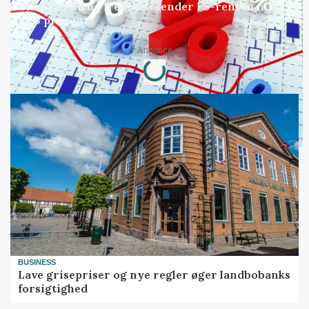
Olieprisfald og fredshåb sender F5-renten ned
på 3 procent
Loading...
Annonce
BUSINESS
Lave grisepriser og nye regler øger landbobanks
forsigtighed