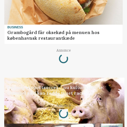
BUSINESS
Grambogård får oksekød på menuen hos
københavnsk restaurantkæde
Loading...
Annonce
GRISE
Engang eksportsucces – nu kulturhistorie:
Gammel sæd kan redde truet race
Loading...
Annonce