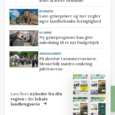
start til store drømme
BUSINESS
Lave grisepriser og nye regler
øger landbobanks forsigtighed
KLUMME
Ny griseprognose kan give
anledning til et nyt budgettjek
ARRANGEMENT
På skovtur i sommervarmen:
Messefolk mødes omkring
juletræerne
Læs flere
nyheder fra din
region
i din
lokale
landbrugsavis