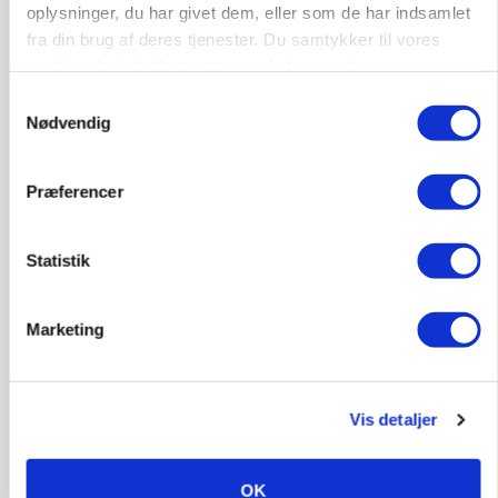
oplysninger, du har givet dem, eller som de har indsamlet
9670, Løgstør
03. aug.
NY
fra din brug af deres tjenester. Du samtykker til vores
cookies, hvis du fortsætter med at anvende vores
hjemmeside.
Samtykkevalg
Produktionsleder til nyrenoveret
Nødvendig
polteopformering
Avl/opformering
Præferencer
9670, Løgstør
03. aug.
NY
Statistik
Medarbejder - fodermester søges
Marketing
Kalve
Grovfoder
Vis detaljer
6270, Tønder
31. jul.
OK