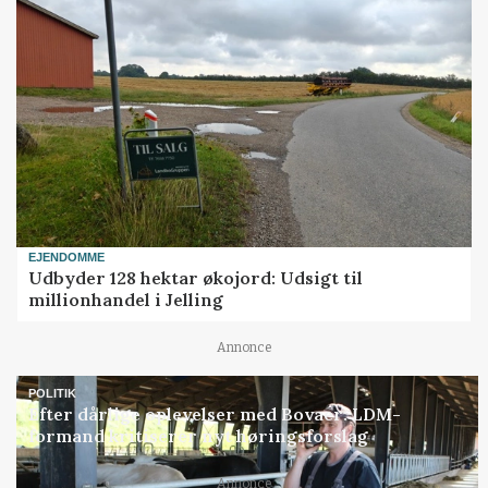
EJENDOMME
Udbyder 128 hektar økojord: Udsigt til
millionhandel i Jelling
Annonce
POLITIK
Efter dårlige oplevelser med Bovaer: LDM-
formand kritiserer nyt høringsforslag
Annonce