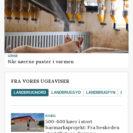
GRISE
Når søerne puster i varmen
FRA VORES UGEAVISER
LANDBRUGNORD
LANDBRUGSYD
LANDBRUGFYN
LAND
KVÆG
500-600 køer i stort
barmarksprojekt: Fra beskeden