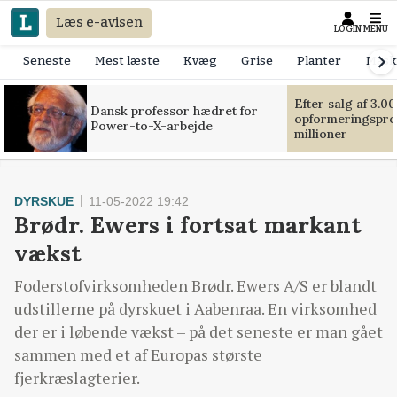
Læs e-avisen
LOGIN
MENU
Seneste
Mest læste
Kvæg
Grise
Planter
Mask
Efter salg af 3.0
Dansk professor hædret for
opformeringsprof
Power-to-X-arbejde
millioner
DYRSKUE
11-05-2022 19:42
Brødr. Ewers i fortsat markant
vækst
Foderstofvirksomheden Brødr. Ewers A/S er blandt
udstillerne på dyrskuet i Aabenraa. En virksomhed
der er i løbende vækst – på det seneste er man gået
sammen med et af Europas største
fjerkræslagterier.