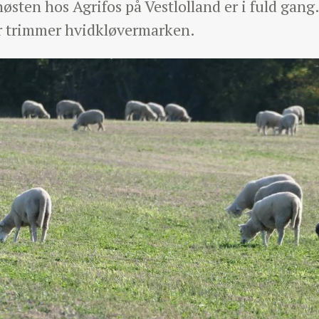
høsten hos Agrifos på Vestlolland er i fuld ga
får trimmer hvidkløvermarken.