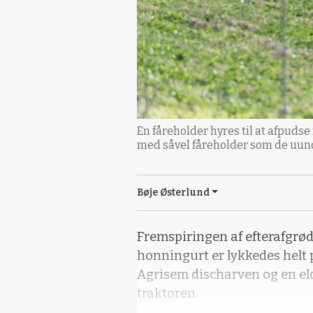
En fåreholder hyres til at afpuds
med såvel fåreholder som de uund
Bøje Østerlund
Fremspiringen af efterafgrø
honningurt er lykkedes helt
Agrisem discharven og en el
traktoren.