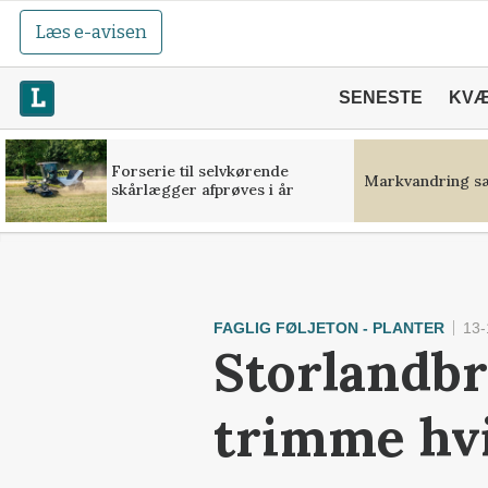
Læs e-avisen
SENESTE
KV
Forserie til selvkørende
Markvandring sæ
skårlægger afprøves i år
FAGLIG FØLJETON - PLANTER
13-
Storlandbr
trimme hv