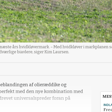
e næste års hvidkløvermark. – Med hvidkløver i markplanen s
værlige biavlere, siger Kim Laursen.
deblandingen af olieræddike og
 perfekt med den nye kombination med
MES
drevet universalspreder foran på
INDL
Fred