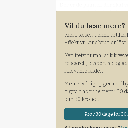
- Der er de planter, der skal 
konstaterer driftschef Kim L
planter. Til gengæld har det n
Vil du læse mere?
prøve.
Kære læser, denne artikel 
Effektivt Landbrug er låst.
Kvalitetsjournalistik kræv
research, ekspertise og ad
relevante kilder.
Men vi vil rigtig gerne tilb
digitalt abonnement i 30 d
kun 30 kroner.
Prøv 30 dage for 30 
Allerede abonnement?
Log