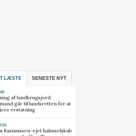
T LÆSTE
SENESTE NYT
ND
ning af landbrugsjord:
and går til landsretten for at
jere erstatning
ESS
n Rasmussen-ejet halmselskab