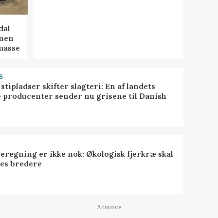
dal
onen
masse
S
stipladser skifter slagteri: En af landets
e producenter sender nu grisene til Danish
eregning er ikke nok: Økologisk fjerkræ skal
es bredere
Annonce