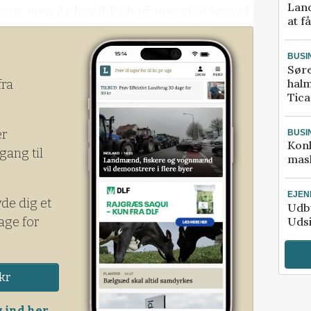
Land
være, men de har ikke haft meget at leve af,
at f
aursen hos Agrifos og betragter de små
ye grej til efterafgrødesåning stået sin
BUSI
Sør
halm
fra
Tic
er
BUSI
Kon
gang til
mask
EJE
yde dig et
Udby
age for
Udsi
kr
 ind her