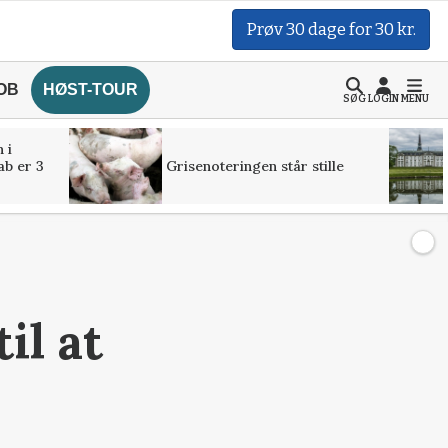
Prøv 30 dage for 30 kr.
OB
HØST-TOUR
SØG
LOGIN
MENU
 i
ab er 3
Grisenoteringen står stille
il at