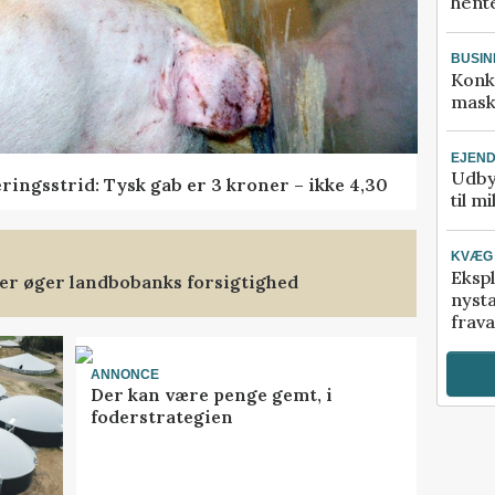
hente
BUSIN
Konk
mask
EJEN
Udby
ringsstrid: Tysk gab er 3 kroner – ikke 4,30
til m
KVÆG
Ekspl
ler øger landbobanks forsigtighed
nyst
frava
ANNONCE
Der kan være penge gemt, i
foderstrategien