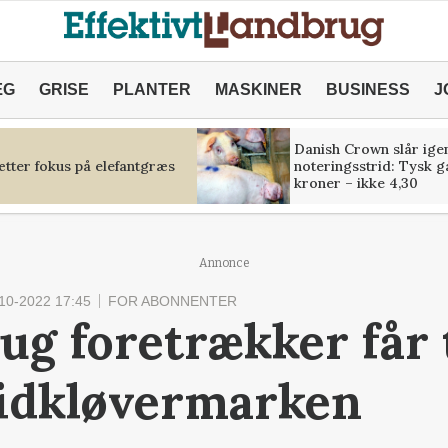
ÆG
GRISE
PLANTER
MASKINER
BUSINESS
J
Danish Crown slår igen
tter fokus på elefantgræs
noteringsstrid: Tysk g
kroner – ikke 4,30
Annonce
10-2022 17:45
FOR ABONNENTER
ug foretrækker får t
idkløvermarken