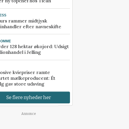
r ny topchef hos Tican
ESS
urs rammer midtjysk
inhandler efter navneskifte
DOMME
der 128 hektar økojord: Udsigt
illionhandel i Jelling
osive kviepriser ramte
artet mælkeproducent: Ét
lg gav store udsving
Se flere nyheder her
Annonce