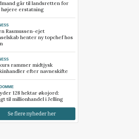
mand går til landsretten for
å højere erstatning
NESS
en Rasmussen-ejet
selskab henter ny topchef hos
an
NESS
kurs rammer midtjysk
inhandler efter navneskifte
NDOMME
der 128 hektar økojord:
gt til millionhandel i Jelling
Se flere nyheder her