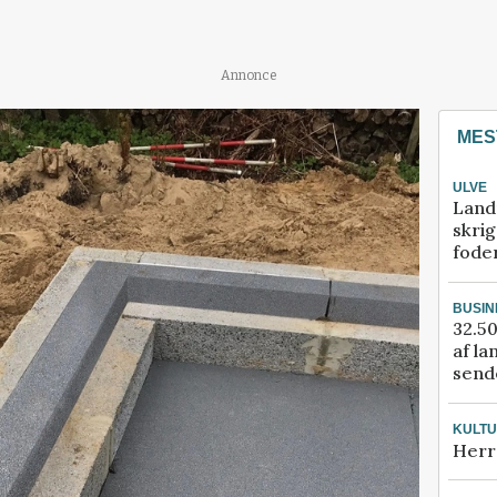
Annonce
MES
ULVE
Land
skrig
fode
BUSIN
32.50
af la
sende
KULT
Herr