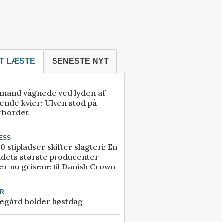
T LÆSTE
SENESTE NYT
mand vågnede ved lyden af
ende kvier: Ulven stod på
rbordet
ESS
0 stipladser skifter slagteri: En
ndets største producenter
r nu grisene til Danish Crown
UR
egård holder høstdag