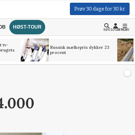
Prøv 30 dage for 30 kr.
OB
HØST-TOUR
SØG
LOGIN
MENU
t tv-
Russisk mælkepris dykker 23
brugets
procent
4.000