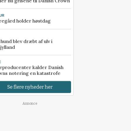
er nu grisene til Danish Crown
UR
regård holder høstdag
e hund blev dræbt af ulv i
jylland
E
eproducenter kalder Danish
ns notering en katastrofe
Se flere nyheder her
Annonce