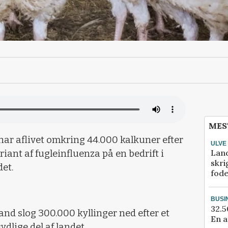
MES
ar aflivet omkring 44.000 kalkuner efter
ULVE
Lan
iant af fugleinfluenza på en bedrift i
skri
det.
fod
BUSI
32.5
land slog 300.000 kyllinger ned efter et
En a
ydlige del af landet.