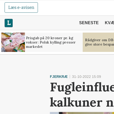
Læs e-avisen
SENESTE
KV
Prisgab på 20 kroner pr. kg
Rådgiver om DB-
vokser: Polsk kylling presser
give store bespa
markedet
FJERKRÆ
31-10-2022 15:09
Fugleinflu
kalkuner 