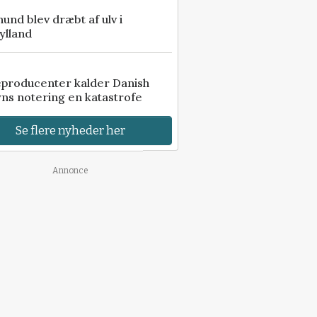
 hund blev dræbt af ulv i
ylland
eproducenter kalder Danish
ns notering en katastrofe
Se flere nyheder her
Annonce