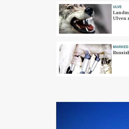
ULVE
Landma
Ulven 
MARKED
Russis