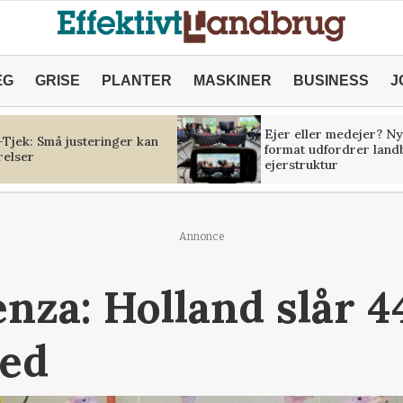
ÆG
GRISE
PLANTER
MASKINER
BUSINESS
J
Ejer eller medejer? Ny
Tjek: Små justeringer kan
format udfordrer land
relser
ejerstruktur
Annonce
enza: Holland slår 4
ned