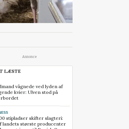
Annonce
T LÆSTE
dmand vågnede ved lyden af
gende kvier: Ulven stod på
erbordet
NESS
00 stipladser skifter slagteri:
f landets største producenter