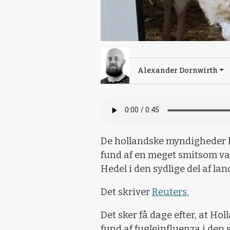
Alexander Dornwirth
De hollandske myndigheder h
fund af en meget smitsom var
Hedel i den sydlige del af lan
Det skriver
Reuters.
Det sker få dage efter, at Hol
fund af fugleinfluenza i den s