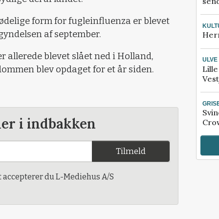
send
delige form for fugleinfluenza er blevet
KULT
egyndelsen af september.
Her
r allerede blevet slået ned i Holland,
ULVE
dommen blev opdaget for et år siden.
Lill
Vest
GRIS
Svin
der i indbakken
Crow
Tilmeld
t accepterer du L-Mediehus A/S