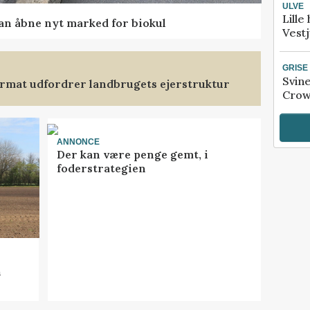
ULVE
Lille
kan åbne nyt marked for biokul
Vestj
GRISE
Svin
format udfordrer landbrugets ejerstruktur
Crow
ANNONCE
Der kan være penge gemt, i
foderstrategien
n