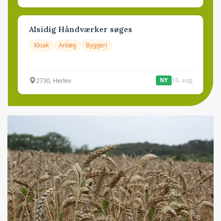
Alsidig Håndværker søges
Kloak
Anlæg
Byggeri
2730, Herlev
10. aug.
NY