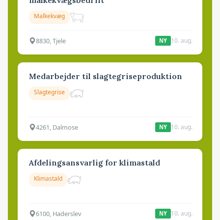
malkekvægsbedrift
Malkekvæg
8830, Tjele
10. aug.
NY
Medarbejder til slagtegriseproduktion
Slagtegrise
4261, Dalmose
10. aug.
NY
Afdelingsansvarlig for klimastald
Klimastald
6100, Haderslev
10. aug.
NY