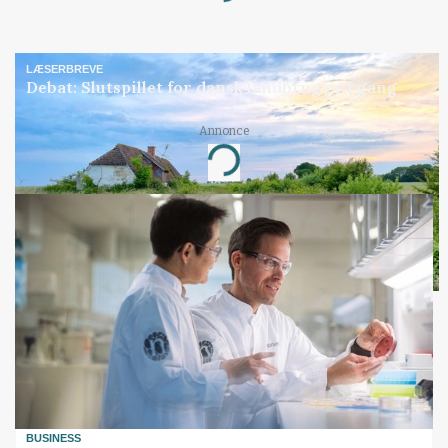
LÆSERBREVE
Debat: Slutspillet for dansk landbrug er i gang
Annonce
Loading...
BUSINESS