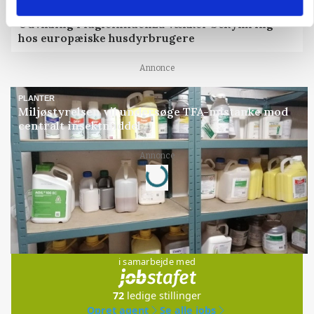
MARKED
Udvikling i fugleinfluenza vækker bekymring
hos europæiske husdyrbrugere
Annonce
PLANTER
Miljøstyrelsen vil undersøge TFA-mistanke mod
centralt insektmiddel
Annonce
Loading...
Jobs
i samarbejde med
72
ledige stillinger
Opret agent
Se alle jobs