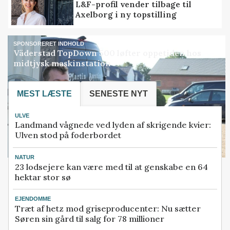
L&F-profil vender tilbage til
Axelborg i ny topstilling
SPONSORERET INDHOLD
Väderstad TopDown 500 løfter oppetiden hos
midtjysk maskinstation
MEST LÆSTE
SENESTE NYT
ULVE
Landmand vågnede ved lyden af skrigende kvier:
Ulven stod på foderbordet
NATUR
23 lodsejere kan være med til at genskabe en 64
hektar stor sø
EJENDOMME
Træt af hetz mod griseproducenter: Nu sætter
Søren sin gård til salg for 78 millioner