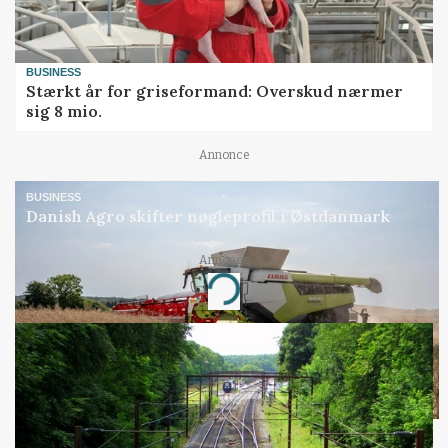
BUSINESS
Stærkt år for griseformand: Overskud nærmer
sig 8 mio.
Annonce
BUSINESS
Danish Agro skifter nøgleprofil i Østdanmark
Annonce
Loading...