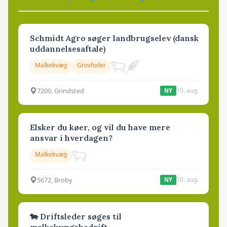
Schmidt Agro søger landbrugselev (dansk
uddannelsesaftale)
Malkekvæg
Grovfoder
7200, Grindsted
10. aug.
NY
Elsker du køer, og vil du have mere
ansvar i hverdagen?
Malkekvæg
5672, Broby
10. aug.
NY
🐄 Driftsleder søges til