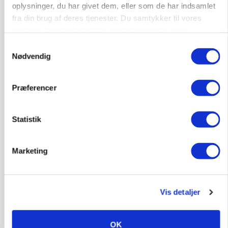
oplysninger, du har givet dem, eller som de har indsamlet
fra din brug af deres tjenester. Du samtykker til vores
cookies, hvis du fortsætter med at anvende vores
hjemmeside.
Samtykkevalg
Nødvendig
MARKED
Tysk industri trodser energipres og kinesisk
konkurrence
Præferencer
Annonce
Statistik
Marketing
Vis detaljer
OK