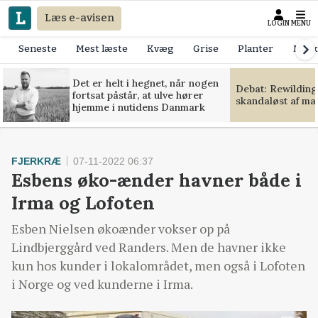
Læs e-avisen
LOGIN
MENU
Seneste
Mest læste
Kvæg
Grise
Planter
Mask
Det er helt i hegnet, når nogen
Debat: Rewilding
fortsat påstår, at ulve hører
skandaløst af m
hjemme i nutidens Danmark
FJERKRÆ
07-11-2022 06:37
Esbens øko-ænder havner både i
Irma og Lofoten
Esben Nielsen økoænder vokser op på
Lindbjerggård ved Randers. Men de havner ikke
kun hos kunder i lokalområdet, men også i Lofoten
i Norge og ved kunderne i Irma.