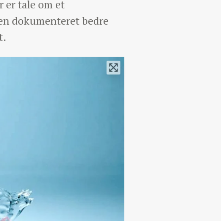
 er tale om et
t en dokumenteret bedre
t.