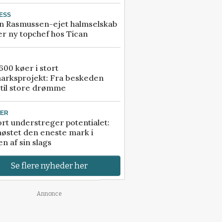
ESS
n Rasmussen-ejet halmselskab
r ny topchef hos Tican
00 køer i stort
arksprojekt: Fra beskeden
 til store drømme
TER
rt understreger potentialet:
høstet den eneste mark i
n af sin slags
Se flere nyheder her
Annonce