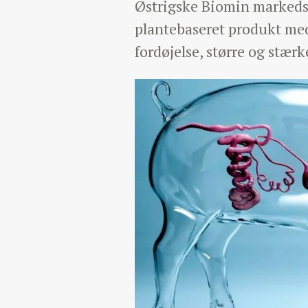
Østrigske Biomin markedsfø
plantebaseret produkt med
fordøjelse, større og stær