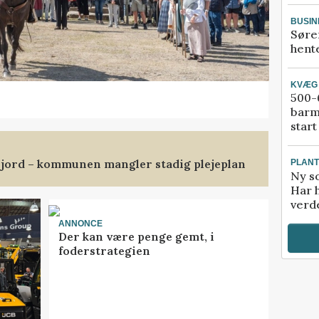
BUSIN
Søre
hente
KVÆG
500-6
barm
start
jord – kommunen mangler stadig plejeplan
PLAN
Ny so
Har 
verde
ANNONCE
Der kan være penge gemt, i
foderstrategien