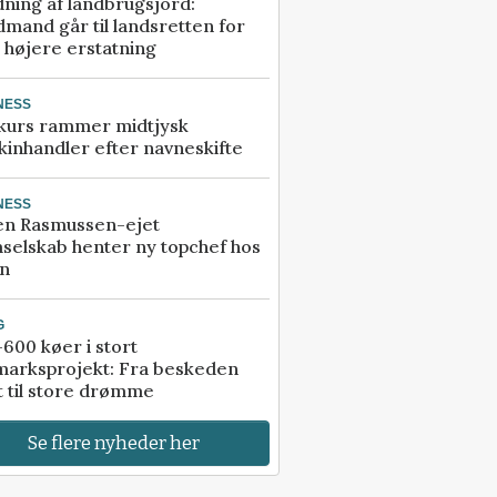
ning af landbrugsjord:
mand går til landsretten for
å højere erstatning
NESS
kurs rammer midtjysk
inhandler efter navneskifte
NESS
en Rasmussen-ejet
selskab henter ny topchef hos
an
G
600 køer i stort
marksprojekt: Fra beskeden
t til store drømme
Se flere nyheder her