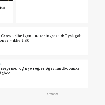
kal
y
 Crown slår igen i noteringsstrid: Tysk gab
oner – ikke 4,30
S
risepriser og nye regler øger landbobanks
tighed
Annonce