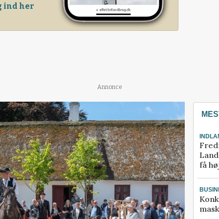
 ind her
Annonce
MES
INDLA
Fred
Landm
få hø
BUSIN
Konk
mask