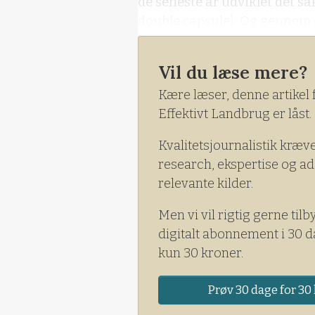
de seneste år udviklet det så
double capsule). Og gennem 
firmaets forskere arbejdet 
Vil du læse mere?
Kære læser, denne artikel 
Effektivt Landbrug er låst.
Kvalitetsjournalistik kræv
research, ekspertise og ad
relevante kilder.
Men vi vil rigtig gerne tilb
digitalt abonnement i 30 d
kun 30 kroner.
Prøv 30 dage for 30 