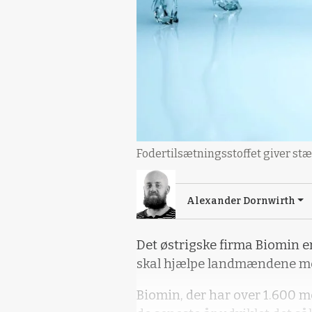
Fodertilsætningsstoffet giver st
Alexander Dornwirth
Det østrigske firma Biomin e
skal hjælpe landmændene med
Biomin, der har over 1.600 