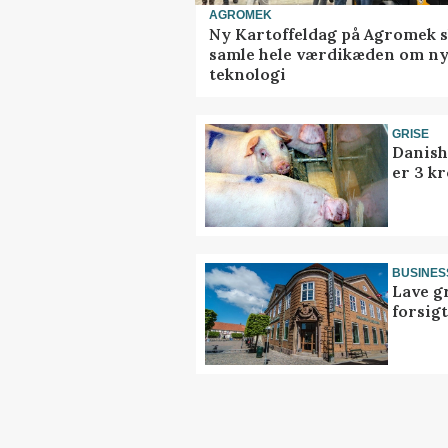
AGROMEK
Ny Kartoffeldag på Agromek s
samle hele værdikæden om n
teknologi
GRISE
Danish
er 3 kr
BUSINES
Lave g
forsig