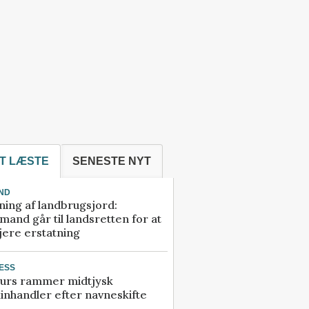
T LÆSTE
SENESTE NYT
ND
ning af landbrugsjord:
and går til landsretten for at
jere erstatning
ESS
urs rammer midtjysk
inhandler efter navneskifte