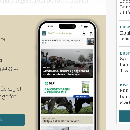
kaldte Digestarom DC (DC’et står for
Fred
Land
den seneste årrække har en lang række af
at f
på at få gennemdokumenteret virkni
BUSI
Kon
mask
fra
BUSI
Sør
er
halm
gang til
Tic
KVÆ
yde dig et
500-
age for
bar
star
kr