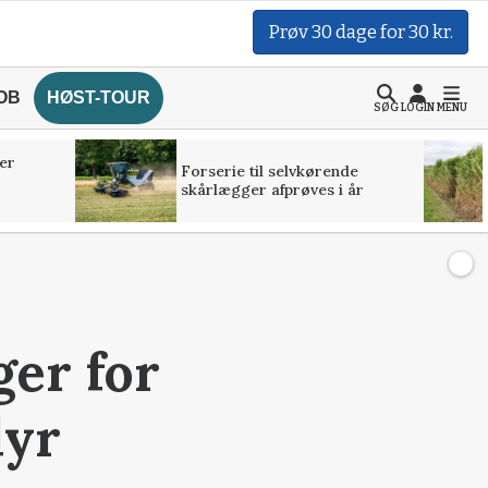
Prøv 30 dage for 30 kr.
OB
HØST-TOUR
SØG
LOGIN
MENU
er
Forserie til selvkørende
skårlægger afprøves i år
ger for
dyr