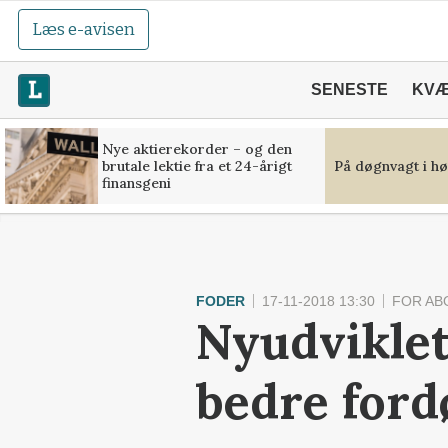
Læs e-avisen
SENESTE
KV
Nye aktierekorder – og den
brutale lektie fra et 24-årigt
På døgnvagt i hø
finansgeni
FODER
17-11-2018 13:30
FOR AB
Nyudviklet
bedre ford