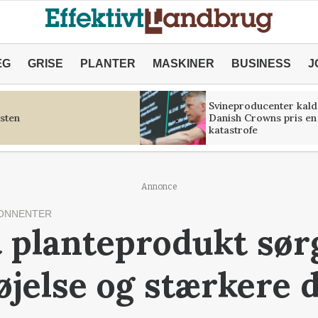
ÆG
GRISE
PLANTER
MASKINER
BUSINESS
J
Svineproducenter kald
sten
Danish Crowns pris en
katastrofe
Annonce
ONNENTER
 planteprodukt sør
øjelse og stærkere 