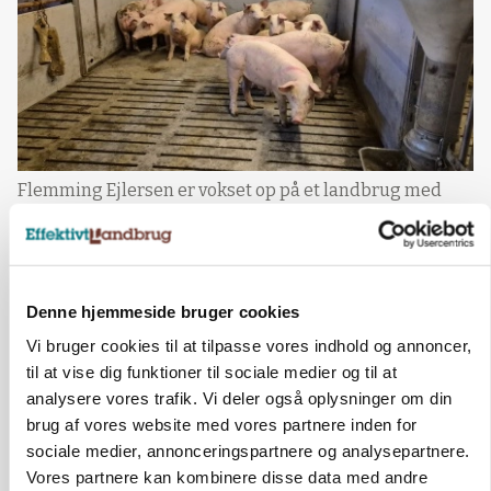
Flemming Ejlersen er vokset op på et landbrug med
grise.
Det spår formanden om sin
første beretning
Denne hjemmeside bruger cookies
Til marts næste år skal Flemming Ejlersen
Vi bruger cookies til at tilpasse vores indhold og annoncer,
aflægge sin første beretning som formand for
til at vise dig funktioner til sociale medier og til at
Landboforeningen Midtjylland.
analysere vores trafik. Vi deler også oplysninger om din
brug af vores website med vores partnere inden for
- Jeg håber, at jeg kan sige, at vi er kommet
sociale medier, annonceringspartnere og analysepartnere.
langt med den grønne trepart, og at det har
Vores partnere kan kombinere disse data med andre