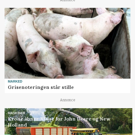
MARKED
Grisenoteringen står stille
Annonce
MASKINER
Krone åbner XDisc for John Deere og New
Holland