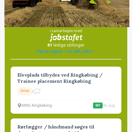
Loading...
Jobs
i samarbejde med
81
ledige stillinger
Opret agent
Se alle jobs
Elevplads tilbydes ved Ringkøbing /
Trainee placement Ringkøbing
Grise
6950, Ringkøbing
06. aug.
NY
Rørlægger / håndmand søges til