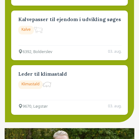
Kalvepasser til ejendom i udvikling søges
Kalve
6392, Bolderslev
03. aug.
Leder til klimastald
Klimastald
9670, Løgstør
03. aug.