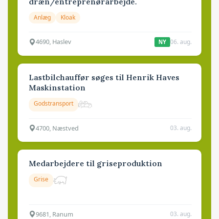
dræn/entreprenørarbejde.
Anlæg
Kloak
4690, Haslev
06. aug.
NY
Lastbilchauffør søges til Henrik Haves
Maskinstation
Godstransport
4700, Næstved
03. aug.
Medarbejdere til griseproduktion
Grise
9681, Ranum
03. aug.