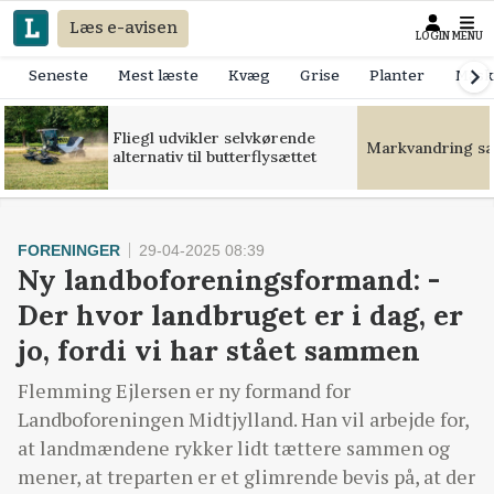
Læs e-avisen
LOGIN
MENU
Seneste
Mest læste
Kvæg
Grise
Planter
Mask
Fliegl udvikler selvkørende
Markvandring sæt
alternativ til butterflysættet
FORENINGER
29-04-2025 08:39
Ny landboforeningsformand: -
Der hvor landbruget er i dag, er
jo, fordi vi har stået sammen
Flemming Ejlersen er ny formand for
Landboforeningen Midtjylland. Han vil arbejde for,
at landmændene rykker lidt tættere sammen og
mener, at treparten er et glimrende bevis på, at der