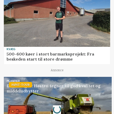
KVÆG
500-600 køer i stort barmarksprojekt: Fra
beskeden start til store drømme
Annonce
PLANTER
HØST-TOUR
Danish Agro: Høsten tegner til god kvalitet og
middeludbytter
Annonce