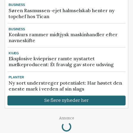
BUSINESS
Søren Rasmussen-ejet halmselskab henter ny
topchef hos Tican
BUSINESS
Konkurs rammer midtjysk maskinhandler efter
navneskifte
KVÆG
Eksplosive kviepriser ramte nystartet
mælkeproducent: Ét fravalg gav store udsving
PLANTER
Ny sort understreger potentialet: Har høstet den
eneste mark i verden af sin slags
Se flere nyheder her
Annonce