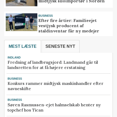
midtjysk siloimportør i Norden
BUSINESS
Efter fire årtier: Familieejet
vestjysk producent af
staldinventar får ny medejer
MEST LÆSTE
SENESTE NYT
INDLAND
Fredning af landbrugsjord: Landmand går til
landsretten for at få højere erstatning
BUSINESS
Konkurs rammer midtjysk maskinhandler efter
navneskifte
BUSINESS
Søren Rasmussen-ejet halmselskab henter ny
topchef hos Tican