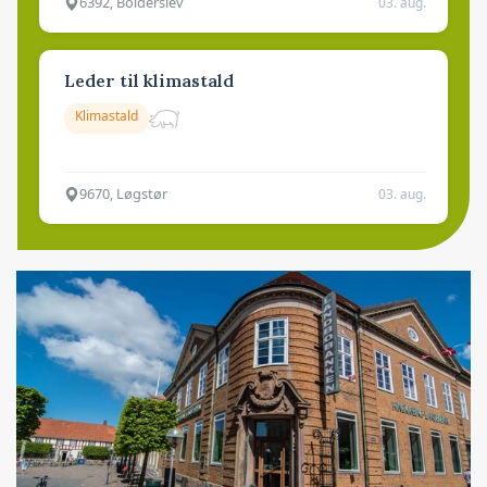
6392, Bolderslev
03. aug.
Leder til klimastald
Klimastald
9670, Løgstør
03. aug.