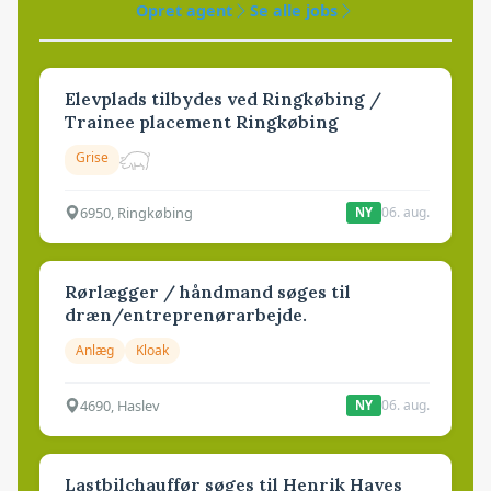
Opret agent
Se alle jobs
Elevplads tilbydes ved Ringkøbing /
Trainee placement Ringkøbing
Grise
6950, Ringkøbing
06. aug.
NY
Rørlægger / håndmand søges til
dræn/entreprenørarbejde.
Anlæg
Kloak
4690, Haslev
06. aug.
NY
Lastbilchauffør søges til Henrik Haves