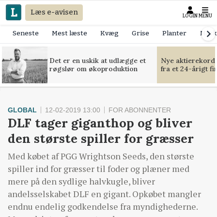
Læs e-avisen
LOGIN
MENU
Seneste
Mest læste
Kvæg
Grise
Planter
Mask
Det er en uskik at udlægge et
Nye aktierekorde
røgslør om økoproduktion
fra et 24-årigt f
GLOBAL
12-02-2019 13:00
FOR ABONNENTER
DLF tager giganthop og bliver
den største spiller for græsser
Med købet af PGG Wrightson Seeds, den største
spiller ind for græsser til foder og plæner med
mere på den sydlige halvkugle, bliver
andelsselskabet DLF en gigant. Opkøbet mangler
endnu endelig godkendelse fra myndighederne.