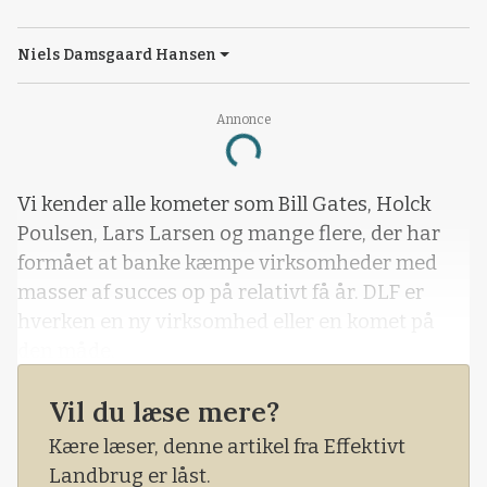
Niels Damsgaard Hansen
Annonce
Loading...
Vi kender alle kometer som Bill Gates, Holck
Poulsen, Lars Larsen og mange flere, der har
formået at banke kæmpe virksomheder med
masser af succes op på relativt få år. DLF er
hverken en ny virksomhed eller en komet på
den måde.
Men udsigten til, at det danske andelsselskab
Vil du læse mere?
tager et giganthop ind i fremtiden, er meget
Kære læser, denne artikel fra Effektivt
lyse. For i starten af august 2018 blev der lavet
Landbrug er låst.
en handel af de helt store i New Zealand.