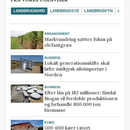
LANDBRUGNORD
LANDBRUGSYD
LANDBRUGFYN
LAND
ARRANGEMENT
Markvandring sætter fokus på
elefantgræs
BUSINESS
Lokalt generationsskifte skal
løfte midtjysk siloimportør i
Norden
BUSINESS
Efter lån på 182 millioner: Sindal
Biogas vil fordoble produktionen
og behandle 800.000 ton
biomasse
KVÆG
500-600 køer i stort