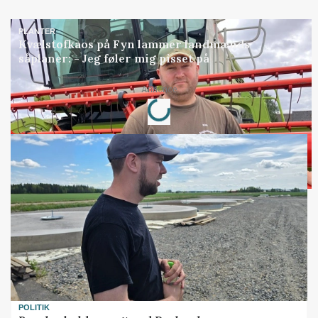
PLANTER
Kvælstofkaos på Fyn lammer landmænds
såplaner: - Jeg føler mig pisset på
Loading...
Annonce
POLITIK