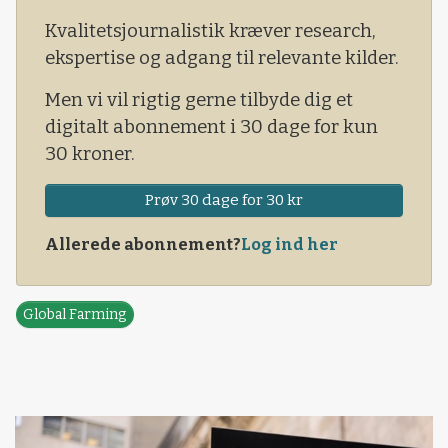
Nemlig, at DLF køber frødi
Kvalitetsjournalistik kræver research,
ekspertise og adgang til relevante kilder.
Men vi vil rigtig gerne tilbyde dig et
digitalt abonnement i 30 dage for kun
30 kroner.
Prøv 30 dage for 30 kr
Allerede abonnement?
Log ind her
Global Farming