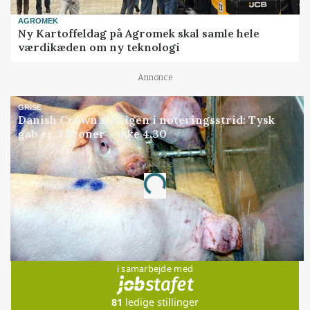
AGROMEK
Ny Kartoffeldag på Agromek skal samle hele
værdikæden om ny teknologi
Annonce
GRISE
Danish Crown slår igen i noteringsstrid: Tysk
gab er 3 kroner – ikke 4,30
Annonce
Loading...
Jobs
i samarbejde med
81
ledige stillinger