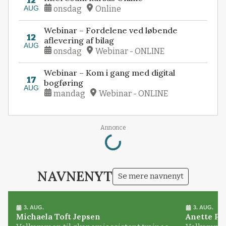
12
AUG
onsdag
Online
Webinar – Fordelene ved løbende
12
aflevering af bilag
AUG
onsdag
Webinar - ONLINE
Webinar – Kom i gang med digital
17
bogføring
AUG
mandag
Webinar - ONLINE
Loading...
Annonce
NAVNENYT
Se mere navnenyt
3. AUG.
3. AUG.
Michaela Toft Jepsen
Anette Pl