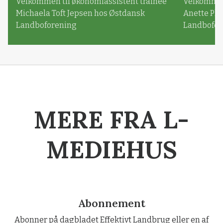
Velkommen til økonomiassistent trainee
Velkommen 
Michaela Toft Jepsen hos Østdansk
Anette Pl
Landboforening
Landbofor
MERE FRA L-
MEDIEHUS
Abonnement
Abonner på dagbladet Effektivt Landbrug eller en af