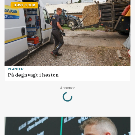
HØST-TOUR
PLANTER
På døgnvagt i høsten
Loading...
Annonce