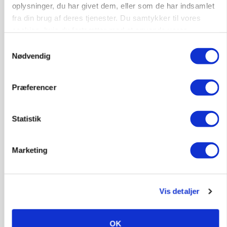
oplysninger, du har givet dem, eller som de har indsamlet
fra din brug af deres tjenester. Du samtykker til vores
cookies, hvis du fortsætter med at anvende vores
hjemmeside.
Samtykkevalg
MASKINER
Forserie til selvkørende skårlægger afprøves i år
Nødvendig
Annonce
Præferencer
ARRANGEMENT
Markvandring sætter fokus på elefantgræs
Loading...
Statistik
Annonce
Marketing
Vis detaljer
OK