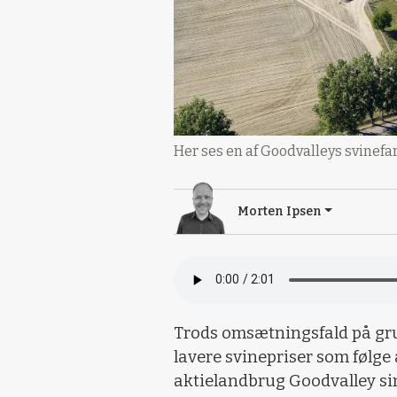
Her ses en af Goodvalleys svinef
Morten Ipsen
Trods omsætningsfald på gru
lavere svinepriser som følge
aktielandbrug Goodvalley sin