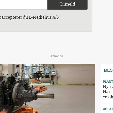
Tilmeld
t accepterer du L-Mediehus A/S
Annonce
MES
PLAN
Ny so
Har 
verde
UDLA