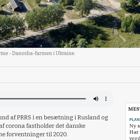
arme - Danosha-farmen i Ukraine.
MES
nd af PRRS i en besætning i Rusland og
PLAN
Ny s
 af corona fastholder det danske
Har 
e forventninger til 2020.
verd