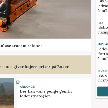
BBC-j
adva
land
112
Bebo
halm
INDLA
rinløse transmissioner
Ødel
fort
hand
rence giver højere priser på Boxer
BUSIN
Søre
hente
ANNONCE
Der kan være penge gemt, i
foderstrategien