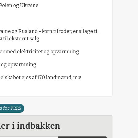
 Polen og Ukraine.
aine og Rusland - korn til foder, ensilage til
 til eksternt salg
er med elektricitet og opvarmning
et og opvarmning
selskabet ejes af 170 landmænd, m.v.
s for PRRS
der i indbakken