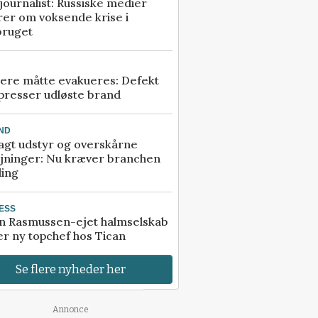
ournalist: Russiske medier
rer om voksende krise i
bruget
ere måtte evakueres: Defekt
presser udløste brand
ND
agt udstyr og overskårne
øjninger: Nu kræver branchen
ling
ESS
n Rasmussen-ejet halmselskab
r ny topchef hos Tican
Se flere nyheder her
Annonce