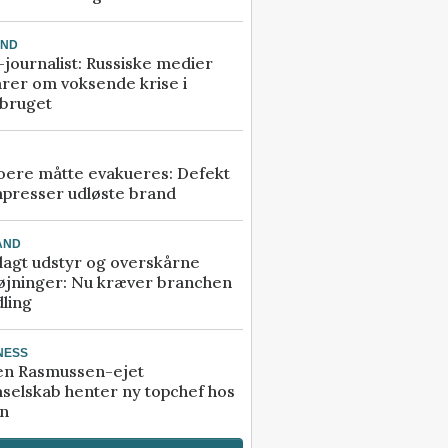
AND
journalist: Russiske medier
rer om voksende krise i
dbruget
ere måtte evakueres: Defekt
presser udløste brand
AND
agt udstyr og overskårne
øjninger: Nu kræver branchen
ling
NESS
en Rasmussen-ejet
selskab henter ny topchef hos
an