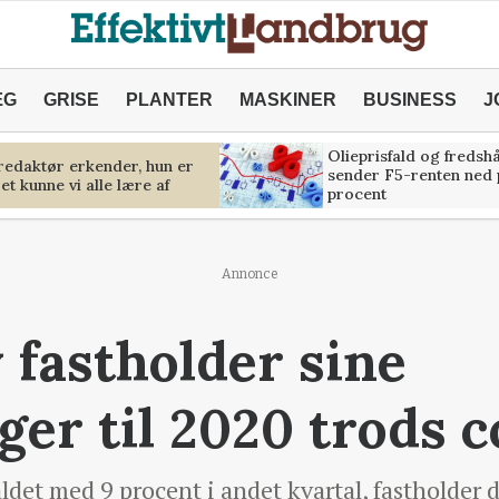
ÆG
GRISE
PLANTER
MASKINER
BUSINESS
J
Olieprisfald og fredsh
predaktør erkender, hun er
sender F5-renten ned 
et kunne vi alle lære af
procent
Annonce
 fastholder sine
ger til 2020 trods 
det med 9 procent i andet kvartal, fastholder 