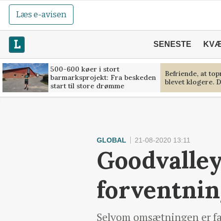
Læs e-avisen
SENESTE
KV
500-600 køer i stort
Befriende, at to
barmarksprojekt: Fra beskeden
blevet klogere. D
start til store drømme
GLOBAL
21-08-2020 13:11
Goodvalley
forventnin
Selvom omsætningen er fal