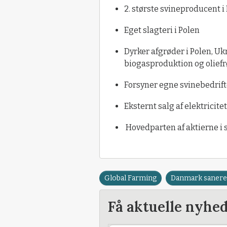
2. største svineproducent i
Eget slagteri i Polen
Dyrker afgrøder i Polen, Ukr
biogasproduktion og oliefrø
Forsyner egne svinebedrift
Eksternt salg af elektricit
Hovedparten af aktierne i 
Global Farming
Danmark sanere
Få aktuelle nyhe