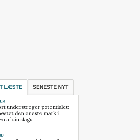
T LÆSTE
SENESTE NYT
TER
rt understreger potentialet:
høstet den eneste mark i
n af sin slags
ND