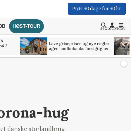
Prøv 30 dage for 30 kr.
OB
HØST-TOUR
SØG
LOGIN
MENU
åb
Lave grisepriser og nye regler
på 3
øger landbobanks forsigtighed
corona-hug
det danske storlandbrug