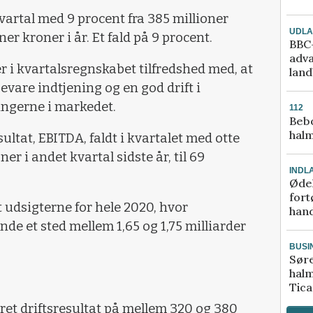
artal med 9 procent fra 385 millioner
UDL
ner kroner i år. Et fald på 9 procent.
BBC-
adva
r i kvartalsregnskabet tilfredshed med, at
lan
bevare indtjening og en god drift i
ngerne i markedet.
112
Bebo
halm
ultat, EBITDA, faldt i kvartalet med otte
ner i andet kvartal sidste år, til 69
INDL
Ødel
fort
t udsigterne for hele 2020, hvor
hand
de et sted mellem 1,65 og 1,75 milliarder
BUSI
Sør
halm
Tic
eret driftsresultat på mellem 320 og 380