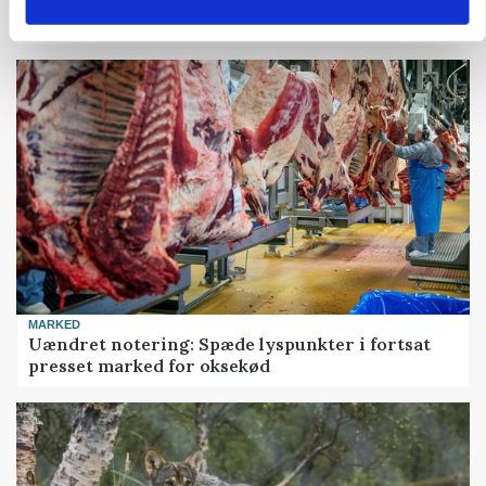
Grisebestanden stiger trods svagere
avlsbestand
MARKED
Uændret notering: Spæde lyspunkter i fortsat
presset marked for oksekød