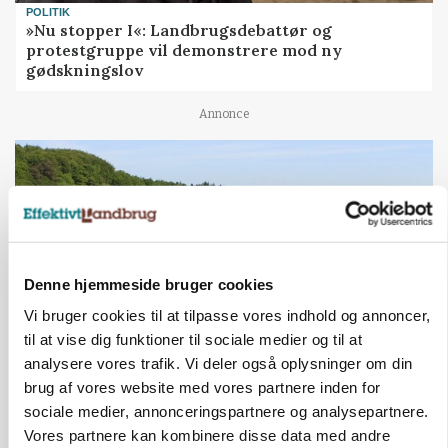
POLITIK
»Nu stopper I«: Landbrugsdebattør og
protestgruppe vil demonstrere mod ny
gødskningslov
Annonce
Denne hjemmeside bruger cookies
Vi bruger cookies til at tilpasse vores indhold og annoncer,
til at vise dig funktioner til sociale medier og til at
analysere vores trafik. Vi deler også oplysninger om din
KVÆG
brug af vores website med vores partnere inden for
Snart kan man søge tilskud til naturprojekter
sociale medier, annonceringspartnere og analysepartnere.
Vores partnere kan kombinere disse data med andre
Annonce