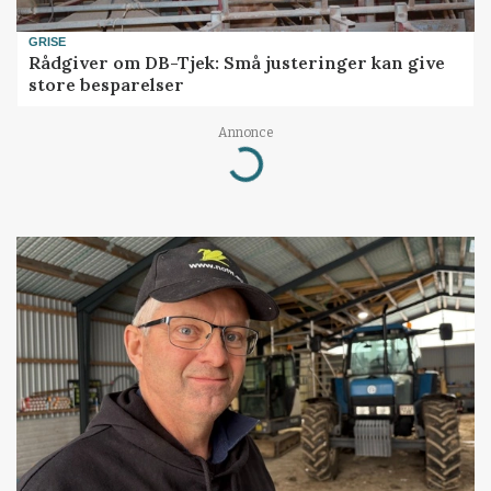
GRISE
Rådgiver om DB-Tjek: Små justeringer kan give
store besparelser
Annonce
Loading...