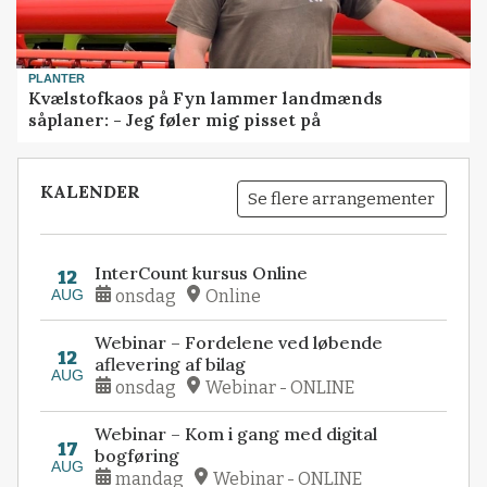
PLANTER
Kvælstofkaos på Fyn lammer landmænds
såplaner: - Jeg føler mig pisset på
KALENDER
Se flere arrangementer
InterCount kursus Online
12
AUG
onsdag
Online
Webinar – Fordelene ved løbende
12
aflevering af bilag
AUG
onsdag
Webinar - ONLINE
Webinar – Kom i gang med digital
17
bogføring
AUG
mandag
Webinar - ONLINE