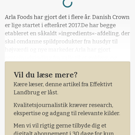
Arla Foods har gjort det i flere år. Danish Crown
er lige startet i efteråret 2017.De har begge
etableret en såkaldt »ingredients«-afdeling, der
skal omdanne spildprodukter fra husdyr til
højværdi og nye markeder.Arla har gjort
proteinudvinding fra valle til et guldæg, og
Danish Crown Ingredients har kød og blod at
Vil du læse mere?
arbejde med.Begge ser markedet for
proteiningredienser som værende i kraftig
Kære læser, denne artikel fra Effektivt
vækst.
Landbrug er låst.
Kvalitetsjournalistik kræver research,
ekspertise og adgang til relevante kilder.
Men vi vil rigtig gerne tilbyde dig et
digitalt abonnement i 30 dage for kun