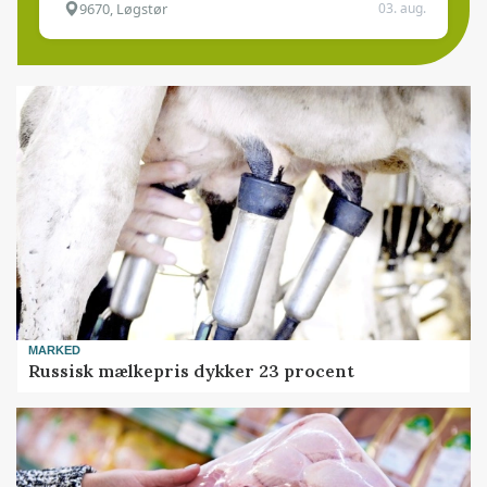
9670, Løgstør
03. aug.
MARKED
Russisk mælkepris dykker 23 procent