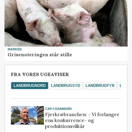
MARKED
Grisenoteringen står stille
FRA VORES UGEAVISER
LANDBRUGNORD
LANDBRUGSYD
LANDBRUGFYN
LAND
CAP-I-DANMARK
Fjerkræbranchen: - Vi forlanger
ens konkurrence- og
produktionsvilkår