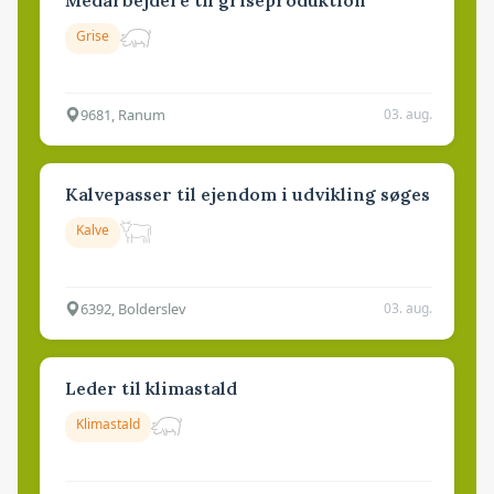
Grise
9681, Ranum
03. aug.
Kalvepasser til ejendom i udvikling søges
Kalve
6392, Bolderslev
03. aug.
Leder til klimastald
Klimastald