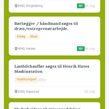
6950, Ringkøbing
06. aug.
NY
Rørlægger / håndmand søges til
dræn/entreprenørarbejde.
Anlæg
Kloak
4690, Haslev
06. aug.
NY
Lastbilchauffør søges til Henrik Haves
Maskinstation
Godstransport
4700, Næstved
03. aug.
Medarbejdere til griseproduktion