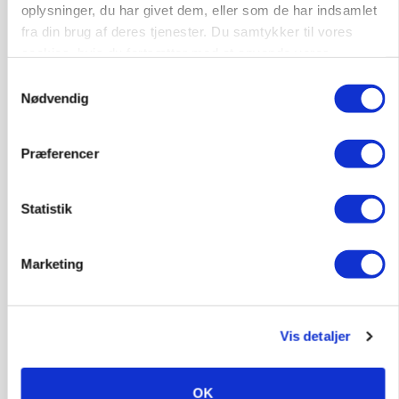
oplysninger, du har givet dem, eller som de har indsamlet
fra din brug af deres tjenester. Du samtykker til vores
PLANTER
Før såmaskinen kører: Her er efterårets største
cookies, hvis du fortsætter med at anvende vores
skadedyrsrisici
hjemmeside.
Samtykkevalg
Nødvendig
Annonce
Loading...
Præferencer
Statistik
Marketing
Vis detaljer
MARKED
OK