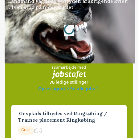
Landmand vågnede ved lyden af skrigende kvier:
Ulven stod på foderbordet
Loading...
Annonce
Jobs
i samarbejde med
76
ledige stillinger
Opret agent
Se alle jobs
Elevplads tilbydes ved Ringkøbing /
Trainee placement Ringkøbing
Grise