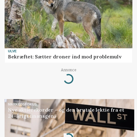
ULVE
Bekræftet: Sætter droner ind mod problemulv
Annonce
Loading...
MARKEDSFOKUS
Nye aktierekorder – og den brutale lektie fra et
24-årigt finansgeni
Annonce