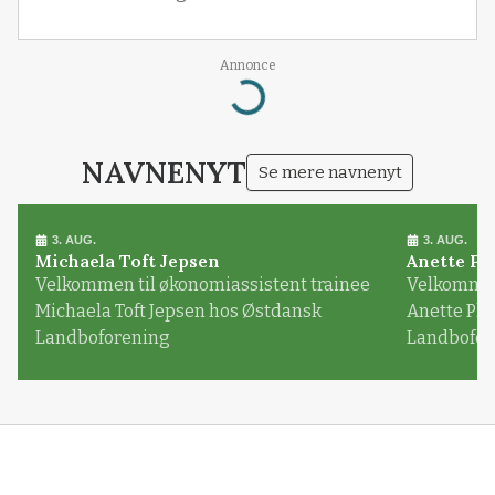
Annonce
Loading...
NAVNENYT
Se mere navnenyt
3. AUG.
3. AUG.
Michaela Toft Jepsen
Anette Pl
Velkommen til økonomiassistent trainee
Velkommen 
Michaela Toft Jepsen hos Østdansk
Anette Pl
Landboforening
Landbofor