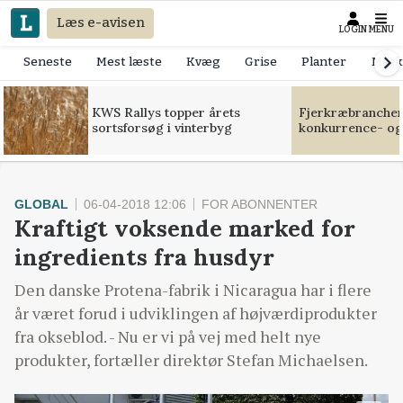
Læs e-avisen
LOGIN
MENU
Seneste
Mest læste
Kvæg
Grise
Planter
Mask
KWS Rallys topper årets
Fjerkræbranchen:
sortsforsøg i vinterbyg
konkurrence- og
GLOBAL
06-04-2018 12:06
FOR ABONNENTER
Kraftigt voksende marked for
ingredients fra husdyr
Den danske Protena-fabrik i Nicaragua har i flere
år været forud i udviklingen af højværdiprodukter
fra okseblod. - Nu er vi på vej med helt nye
produkter, fortæller direktør Stefan Michaelsen.