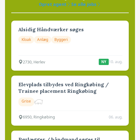
Opret agent
Se alle jobs
Alsidig Håndværker søges
Kloak
Anlæg
Byggeri
2730, Herlev
10. aug.
NY
Elevplads tilbydes ved Ringkøbing /
Trainee placement Ringkøbing
Grise
6950, Ringkøbing
06. aug.
Rørlægger / håndmand søges til