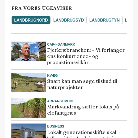
FRA VORES UGEAVISER
LANDBRUGNORD
LANDBRUGSYD
LANDBRUGFYN
LAND
CAP-I-DANMARK
Fjerkræbranchen: - Vi forlanger
ens konkurrence- og
produktionsvilkår
KVÆG
Snart kan man søge tilskud til
naturprojekter
ARRANGEMENT
Markvandring sætter fokus på
elefantgræs
BUSINESS
Lokalt generationsskifte skal