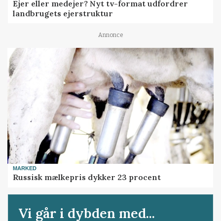
Ejer eller medejer? Nyt tv-format udfordrer
landbrugets ejerstruktur
Annonce
MARKED
Russisk mælkepris dykker 23 procent
Vi går i dybden med...