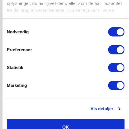
oplysninger, du har givet dem, eller som de har indsamlet
fra din brug af deres tjenester. Du samtykker til vores
cookies, hvis du fortsætter med at anvende vores
MARKED
hjemmeside.
Tysk industri trodser energipres og kinesisk
Samtykkevalg
konkurrence
Nødvendig
Annonce
Præferencer
MARKED
Fugleinfluenza: Udvikling vækker bekymring hos
europæiske husdyrbrugere
Statistik
Annonce
Marketing
Loading...
Vis detaljer
OK