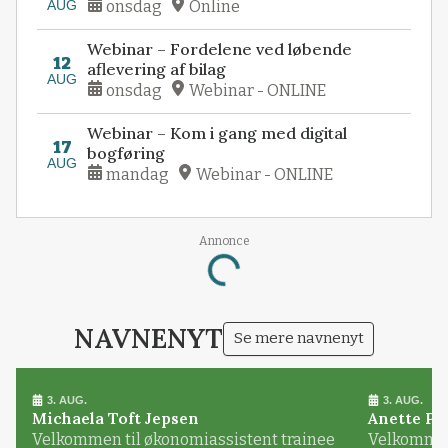
AUG
onsdag
Online
Webinar – Fordelene ved løbende
12
aflevering af bilag
AUG
onsdag
Webinar - ONLINE
Webinar – Kom i gang med digital
17
bogføring
AUG
mandag
Webinar - ONLINE
Annonce
Loading...
NAVNENYT
Se mere navnenyt
3. AUG.
3. AUG.
Michaela Toft Jepsen
Anette Pl
Velkommen til økonomiassistent trainee
Velkommen 