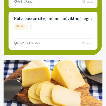
9681, Ranum
03. aug.
Kalvepasser til ejendom i udvikling søges
Kalve
6392, Bolderslev
03. aug.