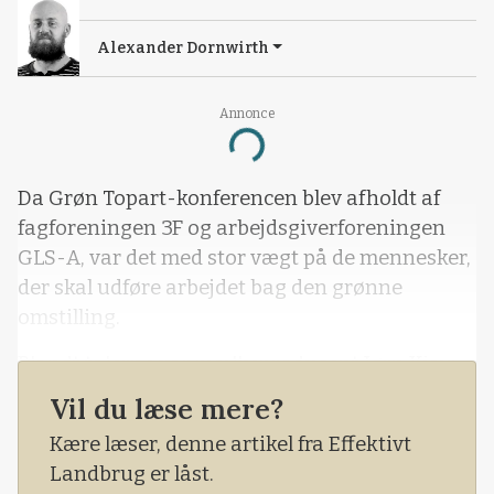
Alexander Dornwirth
Annonce
Loading...
Da Grøn Topart-konferencen blev afholdt af
fagforeningen 3F og arbejdsgiverforeningen
GLS-A, var det med stor vægt på de mennesker,
der skal udføre arbejdet bag den grønne
omstilling.
Blandt talerne var mælkeproducent Jørn Kjær
Madsen samt gartner og
Vil du læse mere?
fællestillidsrepræsentant Jesper Eilschou fra
Kære læser, denne artikel fra Effektivt
Dalgas, en af landets største gartner- og
Landbrug er låst.
skovvirksomheder med tæt på 1.000 ansatte