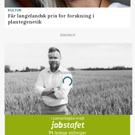
KULTUR
Får langelandsk pris for forskning i
plantegenetik
Annonce
LEDER
Kun landbruget selv kan beslutte, om man vil
kæmpe juridisk for sin eksistens
Annonce
Loading...
Jobs
i samarbejde med
71
ledige stillinger