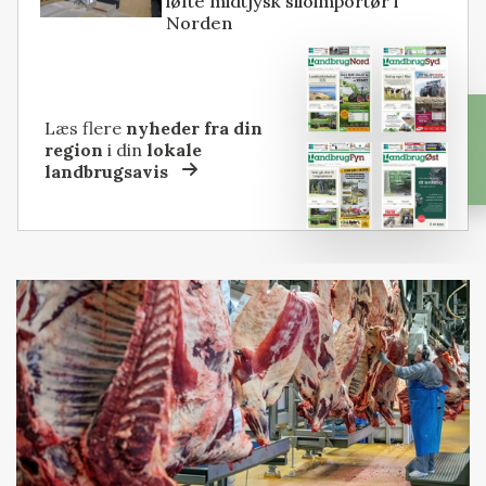
løfte midtjysk siloimportør i
Norden
Læs flere
nyheder fra din
region
i din
lokale
landbrugsavis