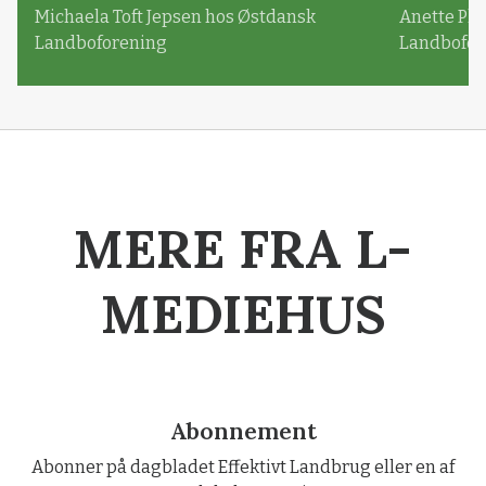
Michaela Toft Jepsen hos Østdansk
Anette Pl
Landboforening
Landbofor
MERE FRA L-
MEDIEHUS
Abonnement
Abonner på dagbladet Effektivt Landbrug eller en af