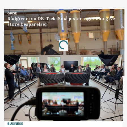
GRISE
Rådgiver om DB-Tjek: Små justeringer kan give
store besparelser
Annonce
Loading...
BUSINESS