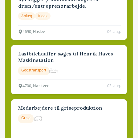
dræn/entreprenørarbejde.
Anlæg
Kloak
4690, Haslev
06. aug.
Lastbilchauffør søges til Henrik Haves
Maskinstation
Godstransport
4700, Næstved
03. aug.
Medarbejdere til griseproduktion
Grise