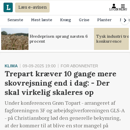
Læs e-avisen
LOGIN
MENU
Seneste
Mest læste
Kvæg
Grise
Planter
Mask
Hvedeprisen sprang næsten 6
Tysk industri tr
procent
konkurrence
KLIMA
09-09-2025 19:00
FOR ABONNENTER
Trepart kræver 10 gange mere
skovrejsning end i dag: - Der
skal virkelig skaleres op
Under konferencen Grøn Topart - arrangeret af
fagforeningen 3F og arbejdsgiverforeningen GLS-A
- på Christiansborg lød den generelle bekymring,
at der kommer til at blive en stor mangel på