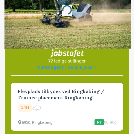
Annonce
Loading...
Jobs
i samarbejde med
77
ledige stillinger
Opret agent
Se alle jobs
Elevplads tilbydes ved Ringkøbing /
Trainee placement Ringkøbing
Grise
6950, Ringkøbing
06. aug.
NY