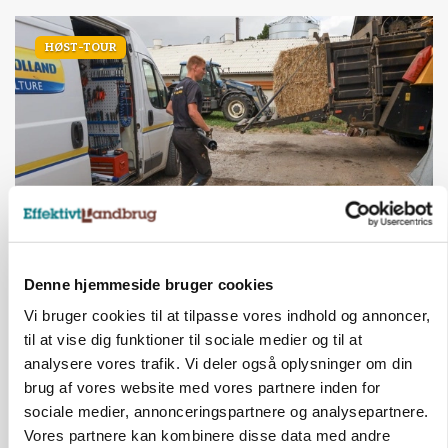
HØST-TOUR
PLANTER
18 montører står klar i høsten: Sådan holder PN
Denne hjemmeside bruger cookies
Maskiner landmænd i gang
Vi bruger cookies til at tilpasse vores indhold og annoncer,
til at vise dig funktioner til sociale medier og til at
analysere vores trafik. Vi deler også oplysninger om din
brug af vores website med vores partnere inden for
sociale medier, annonceringspartnere og analysepartnere.
Vores partnere kan kombinere disse data med andre