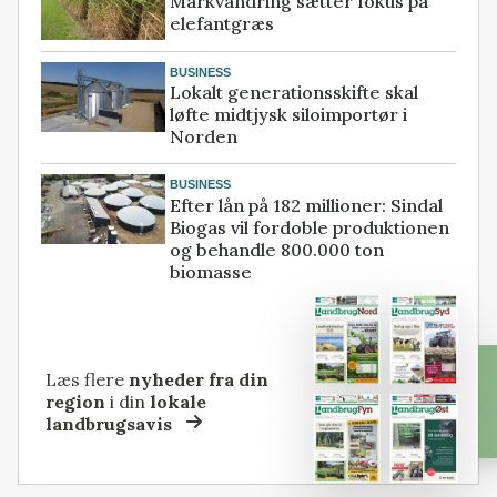
Markvandring sætter fokus på
elefantgræs
BUSINESS
Lokalt generationsskifte skal
løfte midtjysk siloimportør i
Norden
BUSINESS
Efter lån på 182 millioner: Sindal
Biogas vil fordoble produktionen
og behandle 800.000 ton
biomasse
Læs flere
nyheder fra din
region
i din
lokale
landbrugsavis