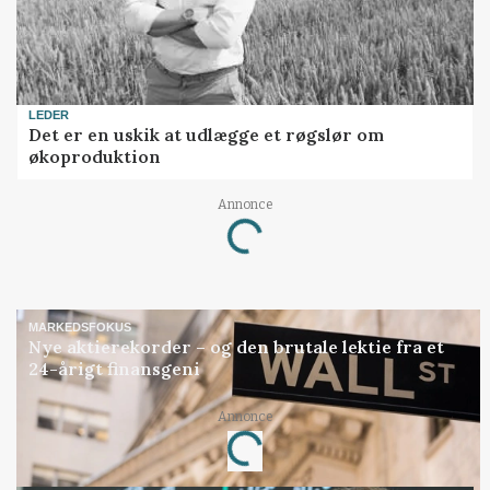
LEDER
Det er en uskik at udlægge et røgslør om
økoproduktion
Loading...
Annonce
MARKEDSFOKUS
Nye aktierekorder – og den brutale lektie fra et
24-årigt finansgeni
Loading...
Annonce