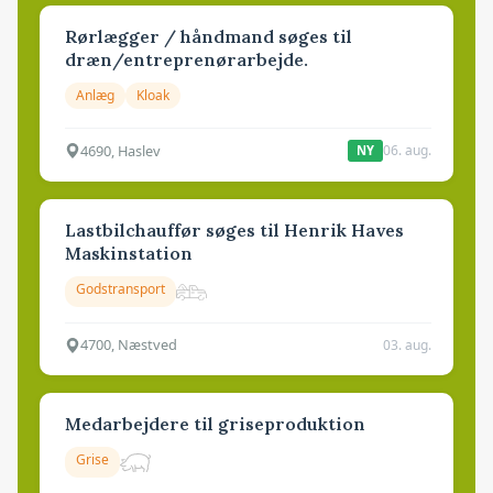
Rørlægger / håndmand søges til
dræn/entreprenørarbejde.
Anlæg
Kloak
4690, Haslev
06. aug.
NY
Lastbilchauffør søges til Henrik Haves
Maskinstation
Godstransport
4700, Næstved
03. aug.
Medarbejdere til griseproduktion
Grise