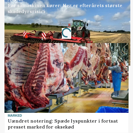
Før såmaskinen kører: Her er efterårets største
skadedyrsrisici
Loading...
Annonce
MARKED
Uændret notering: Spæde lyspunkter i fortsat
presset marked for oksekød