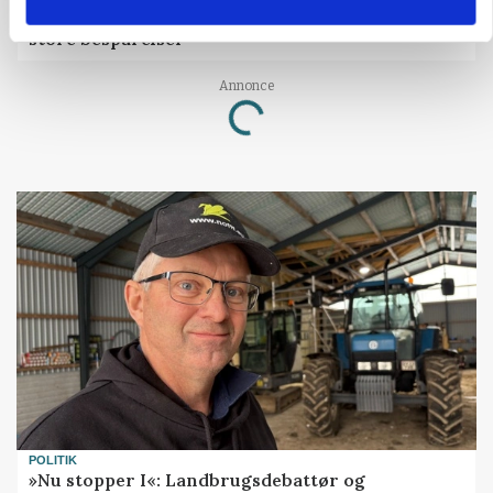
Rådgiver om DB-Tjek: Små justeringer kan give
store besparelser
Loading...
Annonce
POLITIK
»Nu stopper I«: Landbrugsdebattør og