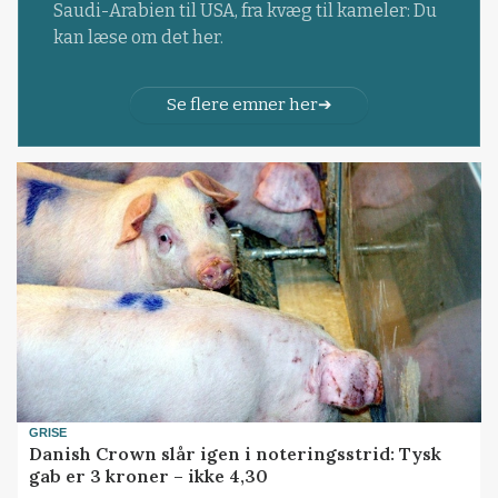
Saudi-Arabien til USA, fra kvæg til kameler: Du
kan læse om det her.
Se flere emner her
GRISE
Danish Crown slår igen i noteringsstrid: Tysk
gab er 3 kroner – ikke 4,30