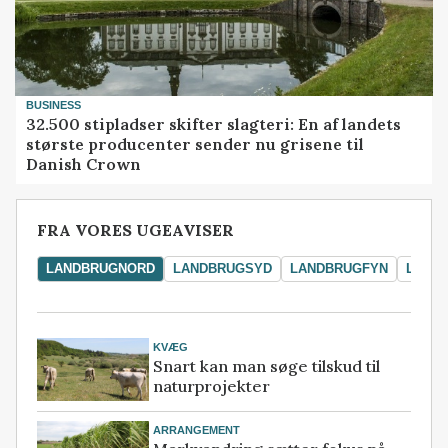
BUSINESS
32.500 stipladser skifter slagteri: En af landets
største producenter sender nu grisene til
Danish Crown
FRA VORES UGEAVISER
LANDBRUGNORD
LANDBRUGSYD
LANDBRUGFYN
LAND
KVÆG
Snart kan man søge tilskud til
naturprojekter
ARRANGEMENT