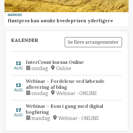
MARKED
Høstpres kan sænke hvedeprisen yderligere
KALENDER
Se flere arrangementer
InterCount kursus Online
12
AUG
onsdag
Online
Webinar – Fordelene ved løbende
12
aflevering af bilag
AUG
onsdag
Webinar - ONLINE
Webinar – Kom i gang med digital
17
bogføring
AUG
mandag
Webinar - ONLINE