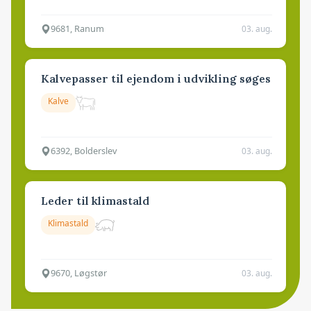
9681, Ranum
03. aug.
Kalvepasser til ejendom i udvikling søges
Kalve
6392, Bolderslev
03. aug.
Leder til klimastald
Klimastald
9670, Løgstør
03. aug.