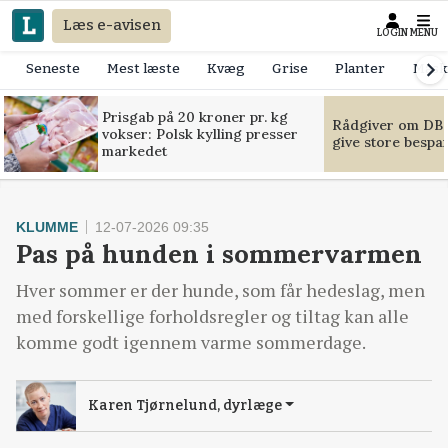
Læs e-avisen
LOGIN
MENU
Seneste
Mest læste
Kvæg
Grise
Planter
Mask
Prisgab på 20 kroner pr. kg
Rådgiver om DB-
vokser: Polsk kylling presser
give store bespa
markedet
KLUMME
12-07-2026 09:35
Pas på hunden i sommervarmen
Hver sommer er der hunde, som får hedeslag, men
med forskellige forholdsregler og tiltag kan alle
komme godt igennem varme sommerdage.
Karen Tjørnelund, dyrlæge