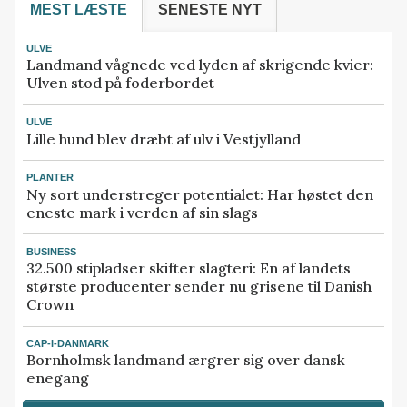
MEST LÆSTE
SENESTE NYT
ULVE
Landmand vågnede ved lyden af skrigende kvier:
Ulven stod på foderbordet
ULVE
Lille hund blev dræbt af ulv i Vestjylland
PLANTER
Ny sort understreger potentialet: Har høstet den
eneste mark i verden af sin slags
BUSINESS
32.500 stipladser skifter slagteri: En af landets
største producenter sender nu grisene til Danish
Crown
CAP-I-DANMARK
Bornholmsk landmand ærgrer sig over dansk
enegang