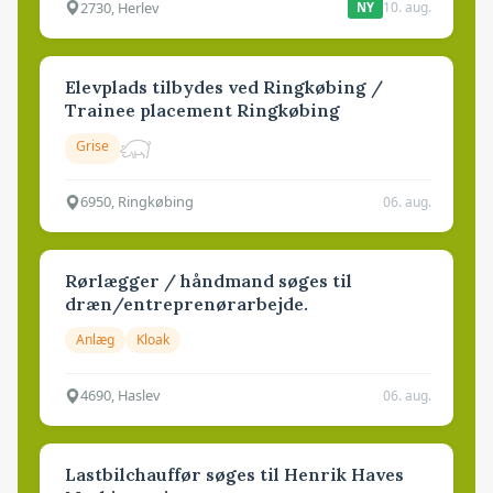
2730, Herlev
10. aug.
NY
Elevplads tilbydes ved Ringkøbing /
Trainee placement Ringkøbing
Grise
6950, Ringkøbing
06. aug.
Rørlægger / håndmand søges til
dræn/entreprenørarbejde.
Anlæg
Kloak
4690, Haslev
06. aug.
Lastbilchauffør søges til Henrik Haves