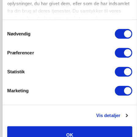
oplysninger, du har givet dem, eller som de har indsamlet
fra din brug af deres tjenester. Du samtykker til vores
cookies, hvis du fortsætter med at anvende vores
hjemmeside.
Samtykkevalg
Nødvendig
Præferencer
Statistik
Marketing
MARKED
Opturen taber pusten på global mejeriauktion
Vis detaljer
OK