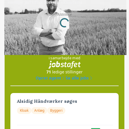
kæmpe juridisk for sin eksistens
Loading...
Annonce
Jobs
i samarbejde med
71
ledige stillinger
Opret agent
Se alle jobs
Alsidig Håndværker søges
Kloak
Anlæg
Byggeri