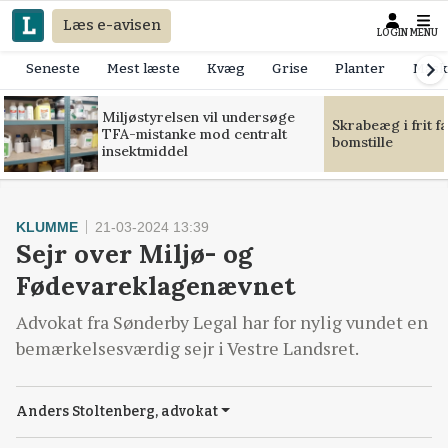
Læs e-avisen
LOGIN
MENU
Seneste
Mest læste
Kvæg
Grise
Planter
Mask
Miljøstyrelsen vil undersøge
Skrabeæg i frit f
TFA-mistanke mod centralt
bomstille
insektmiddel
KLUMME
21-03-2024 13:39
Sejr over Miljø- og
Fødevareklagenævnet
Advokat fra Sønderby Legal har for nylig vundet en
bemærkelsesværdig sejr i Vestre Landsret.
Anders Stoltenberg, advokat