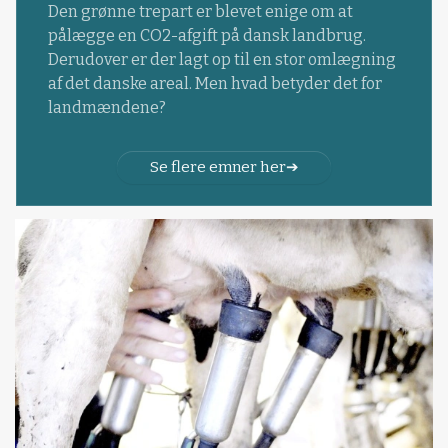
Den grønne trepart er blevet enige om at
pålægge en CO2-afgift på dansk landbrug.
Derudover er der lagt op til en stor omlægning
af det danske areal. Men hvad betyder det for
landmændene?
Se flere emner her