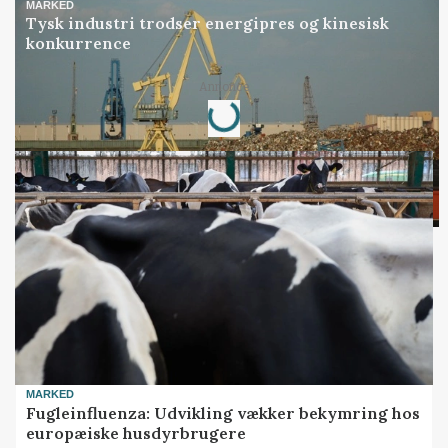
MARKED
Tysk industri trodser energipres og kinesisk
konkurrence
Annonce
Loading...
MARKED
Fugleinfluenza: Udvikling vækker bekymring hos
europæiske husdyrbrugere