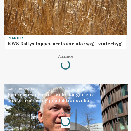
PLANTER
KWS Rallys topper årets sortsforsøg i vinterbyg
Annonce
Loading...
CAP-I-DANMARK
Fjerkræbranchen: - Vi forlanger ens
konkurrence- og produktionsvilkår
Annonce
Loading...