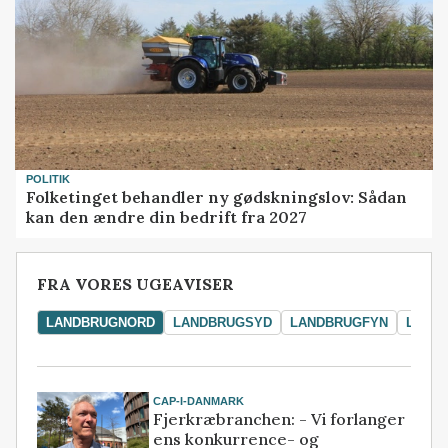
POLITIK
Folketinget behandler ny gødskningslov: Sådan
kan den ændre din bedrift fra 2027
FRA VORES UGEAVISER
LANDBRUGNORD
LANDBRUGSYD
LANDBRUGFYN
LAND
CAP-I-DANMARK
Fjerkræbranchen: - Vi forlanger
ens konkurrence- og