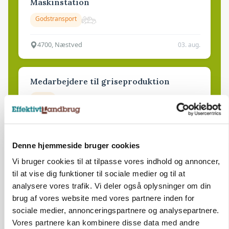
Maskinstation
Godstransport
4700, Næstved
03. aug.
Medarbejdere til griseproduktion
Grise
9681, Ranum
03. aug.
Denne hjemmeside bruger cookies
Vi bruger cookies til at tilpasse vores indhold og annoncer,
Kalvepasser til ejendom i udvikling søges
til at vise dig funktioner til sociale medier og til at
analysere vores trafik. Vi deler også oplysninger om din
Kalve
brug af vores website med vores partnere inden for
sociale medier, annonceringspartnere og analysepartnere.
Vores partnere kan kombinere disse data med andre
6392, Bolderslev
03. aug.