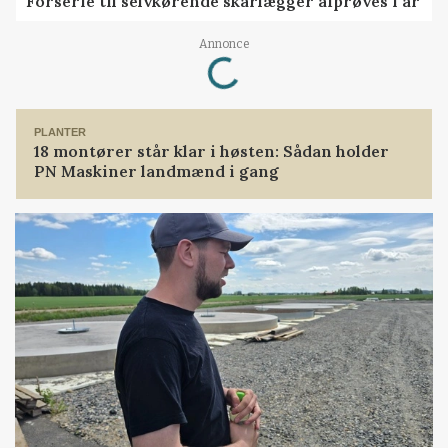
Forserie til selvkørende skårlægger afprøves i år
Annonce
Loading...
PLANTER
18 montører står klar i høsten: Sådan holder
PN Maskiner landmænd i gang