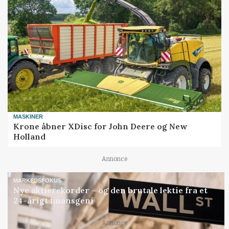
MASKINER
Krone åbner XDisc for John Deere og New
Holland
Annonce
MARKEDSFOKUS
Nye aktierekorder – og den brutale lektie fra et
24-årigt finansgeni
Annonce