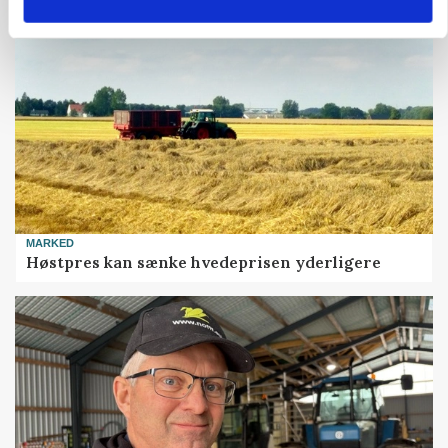
MARKED
Høstpres kan sænke hvedeprisen yderligere