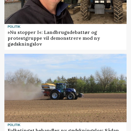
POLITIK
»Nu stopper I«: Landbrugsdebattør og
protestgruppe vil demonstrere mod ny
gødskningslov
POLITIK
Folketinget behandler ny gødskningslov: Sådan