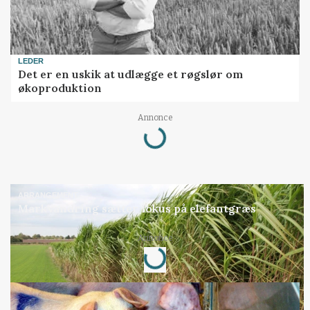
LEDER
Det er en uskik at udlægge et røgslør om
økoproduktion
Loading...
Annonce
ARRANGEMENT
Markvandring sætter fokus på elefantgræs
Loading...
Annonce