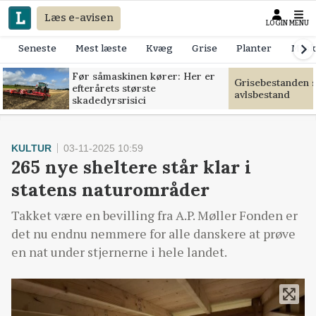
Læs e-avisen
LOGIN
MENU
Seneste
Mest læste
Kvæg
Grise
Planter
Mask
Før såmaskinen kører: Her er
Grisebestanden s
efterårets største
avlsbestand
skadedyrsrisici
KULTUR
03-11-2025 10:59
265 nye sheltere står klar i
statens naturområder
Takket være en bevilling fra A.P. Møller Fonden er
det nu endnu nemmere for alle danskere at prøve
en nat under stjernerne i hele landet.