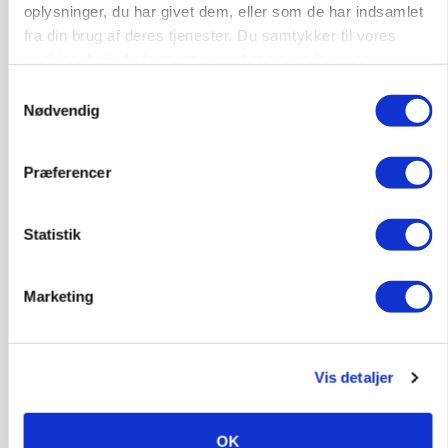
oplysninger, du har givet dem, eller som de har indsamlet
9681, Ranum
03. aug.
fra din brug af deres tjenester. Du samtykker til vores
cookies, hvis du fortsætter med at anvende vores
hjemmeside.
Samtykkevalg
Kalvepasser til ejendom i udvikling søges
Nødvendig
Kalve
Præferencer
6392, Bolderslev
03. aug.
Statistik
Leder til klimastald
Marketing
Klimastald
9670, Løgstør
03. aug.
Vis detaljer
OK