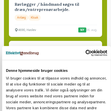
Rørlægger / håndmand søges til
dræn/entreprenørarbejde.
Anlæg
Kloak
4690, Haslev
06. aug.
NY
Lastbilchauffør søges til Henrik Haves
Maskinstation
Godstransport
Denne hjemmeside bruger cookies
4700, Næstved
03. aug.
Vi bruger cookies til at tilpasse vores indhold og annoncer,
til at vise dig funktioner til sociale medier og til at
analysere vores trafik. Vi deler også oplysninger om din
Medarbejdere til griseproduktion
brug af vores website med vores partnere inden for
Grise
sociale medier, annonceringspartnere og analysepartnere.
Vores partnere kan kombinere disse data med andre