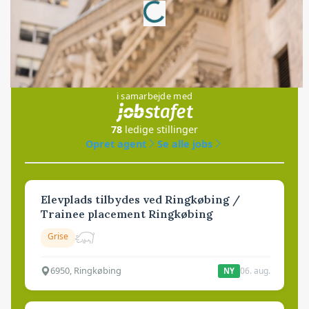
Loading...
Jobs
i samarbejde med
78
ledige stillinger
Opret agent
Se alle jobs
Elevplads tilbydes ved Ringkøbing /
Trainee placement Ringkøbing
Grise
6950, Ringkøbing
06. aug.
NY