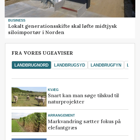
BUSINESS
Lokalt generationsskifte skal løfte midtjysk
siloimportør i Norden
FRA VORES UGEAVISER
LANDBRUGNORD
LANDBRUGSYD
LANDBRUGFYN
LAND
KVÆG
Snart kan man søge tilskud til
naturprojekter
ARRANGEMENT
Markvandring sætter fokus på
elefantgræs