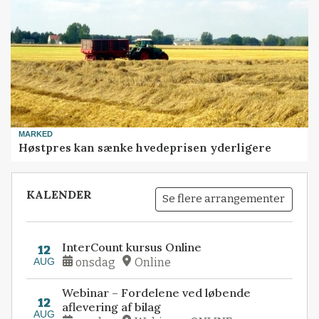
MARKED
Høstpres kan sænke hvedeprisen yderligere
KALENDER
Se flere arrangementer
InterCount kursus Online
12
AUG
onsdag
Online
Webinar – Fordelene ved løbende
12
aflevering af bilag
AUG