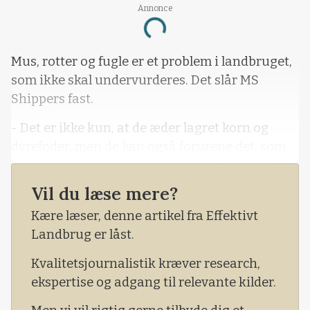
Annonce
Loading...
Mus, rotter og fugle er et problem i landbruget,
som ikke skal undervurderes. Det slår MS
Shippers fast.
- Det er ikke kun, at de æder lagret korn og
dyrefoder, men de kan også forurene det, som
kan føre til sygdomme hos husdyr - og også
hos mennesker, forklarer Ronald Boelsma,
Vil du læse mere?
country manager hos MS Shippers.
Kære læser, denne artikel fra Effektivt
Landbrug er låst.
Kvalitetsjournalistik kræver research,
ekspertise og adgang til relevante kilder.