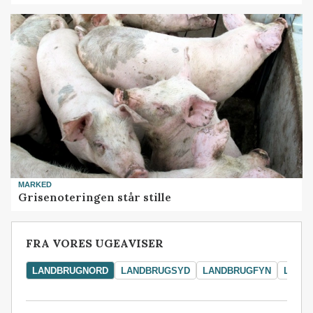
MARKED
Grisenoteringen står stille
FRA VORES UGEAVISER
LANDBRUGNORD
LANDBRUGSYD
LANDBRUGFYN
LAND