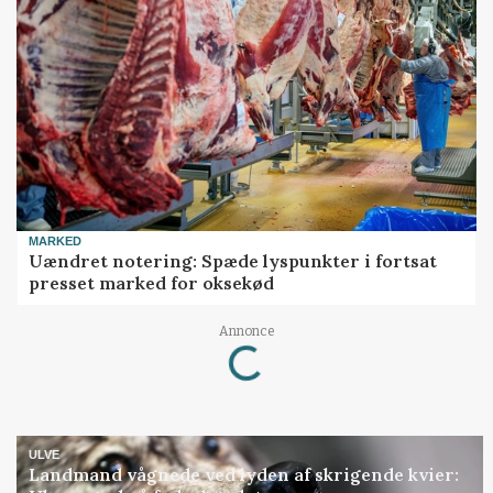
MARKED
Uændret notering: Spæde lyspunkter i fortsat
presset marked for oksekød
Loading...
Annonce
ULVE
Landmand vågnede ved lyden af skrigende kvier: