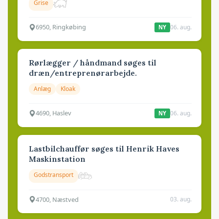
Grise
6950, Ringkøbing
06. aug.
NY
Rørlægger / håndmand søges til
dræn/entreprenørarbejde.
Anlæg
Kloak
4690, Haslev
06. aug.
NY
Lastbilchauffør søges til Henrik Haves
Maskinstation
Godstransport
4700, Næstved
03. aug.