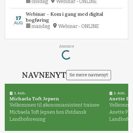
onsdag
Webinar - ONLINE
Webinar – Kom i gang med digital
17
bogføring
AUG
mandag
Webinar - ONLINE
Loading...
Annonce
NAVNENYT
Se mere navnenyt
3. AUG.
3. AUG.
Michaela Toft Jepsen
Anette Pl
Velkommen til økonomiassistent trainee
Velkommen 
Michaela Toft Jepsen hos Østdansk
Anette Pl
Landboforening
Landbofor