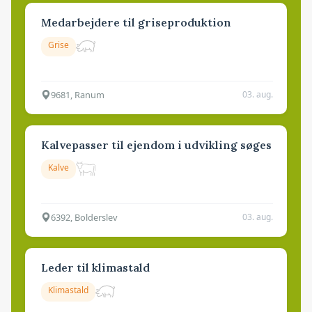
Medarbejdere til griseproduktion
Grise
9681, Ranum
03. aug.
Kalvepasser til ejendom i udvikling søges
Kalve
6392, Bolderslev
03. aug.
Leder til klimastald
Klimastald