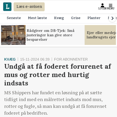
Læs e-avisen
LOGIN
MENU
Seneste
Mest læste
Kvæg
Grise
Planter
Mask
Rådgiver om DB-Tjek: Små
Ejer eller medej
justeringer kan give store
landbrugets ejer
besparelser
KVÆG
15-11-2024 06:39
FOR ABONNENTER
Undgå at få foderet forurenet af
mus og rotter med hurtig
indsats
MS Shippers har fundet en løsning på at sætte
tidligt ind med en målrettet indsats mod mus,
rotter og fugle, så man kan undgå at få forurenet
foderet på bedriften.