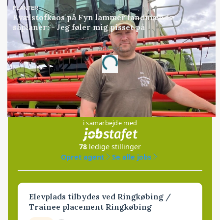
PLANTER
Kvælstofkaos på Fyn lammer landmænds
såplaner: - Jeg føler mig pisset på
Annonce
Loading...
Jobs
i samarbejde med
78
ledige stillinger
Opret agent
Se alle jobs
Elevplads tilbydes ved Ringkøbing /
Trainee placement Ringkøbing