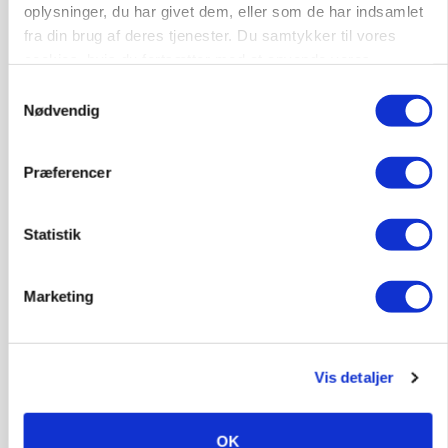
protestgruppe vil demonstrere mod ny
oplysninger, du har givet dem, eller som de har indsamlet
gødskningslov
fra din brug af deres tjenester. Du samtykker til vores
cookies, hvis du fortsætter med at anvende vores
Annonce
hjemmeside.
Samtykkevalg
Nødvendig
POLITIK
Folketinget behandler ny gødskningslov: Sådan
kan den ændre din bedrift fra 2027
Præferencer
Loading...
Annonce
Statistik
Marketing
Vis detaljer
OK