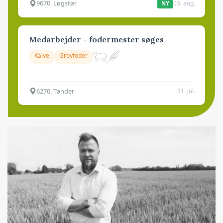
9670, Løgstør
03. aug.
NY
Medarbejder - fodermester søges
Kalve
Grovfoder
6270, Tønder
31. jul.