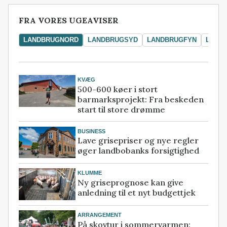
FRA VORES UGEAVISER
LANDBRUGNORD
LANDBRUGSYD
LANDBRUGFYN
LAND
KVÆG
500-600 køer i stort
barmarksprojekt: Fra beskeden
start til store drømme
BUSINESS
Lave grisepriser og nye regler
øger landbobanks forsigtighed
KLUMME
Ny griseprognose kan give
anledning til et nyt budgettjek
ARRANGEMENT
På skovtur i sommervarmen: