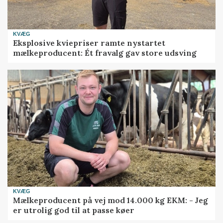
KVÆG
Eksplosive kviepriser ramte nystartet
mælkeproducent: Ét fravalg gav store udsving
KVÆG
Mælkeproducent på vej mod 14.000 kg EKM: - Jeg
er utrolig god til at passe køer