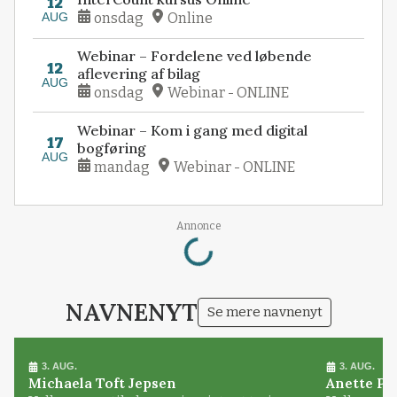
12
AUG
onsdag
Online
Webinar – Fordelene ved løbende
12
aflevering af bilag
AUG
onsdag
Webinar - ONLINE
Webinar – Kom i gang med digital
17
bogføring
AUG
mandag
Webinar - ONLINE
Annonce
Loading...
NAVNENYT
Se mere navnenyt
3. AUG.
3. AUG.
Michaela Toft Jepsen
Anette Pl