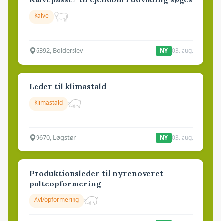
Kalve
6392, Bolderslev
03. aug.
NY
Leder til klimastald
Klimastald
9670, Løgstør
03. aug.
NY
Produktionsleder til nyrenoveret
polteopformering
Avl/opformering