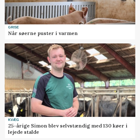
GRISE
Når søerne puster i varmen
KVÆG
25-årige Simon blev selvstændig med 130 køer i
lejede stalde