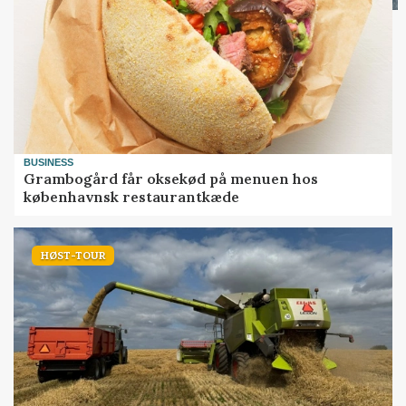
BUSINESS
Grambogård får oksekød på menuen hos
københavnsk restaurantkæde
HØST-TOUR