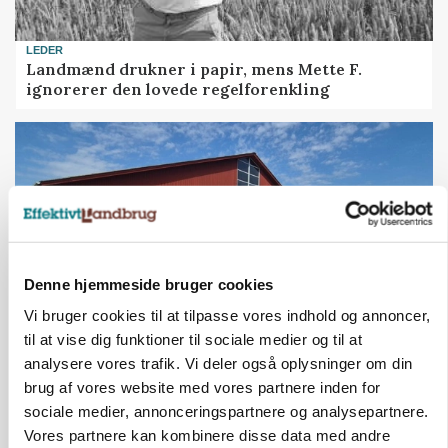
LEDER
Landmænd drukner i papir, mens Mette F.
ignorerer den lovede regelforenkling
Denne hjemmeside bruger cookies
Vi bruger cookies til at tilpasse vores indhold og annoncer,
til at vise dig funktioner til sociale medier og til at
analysere vores trafik. Vi deler også oplysninger om din
KVÆG
500-600 køer i stort barmarksprojekt: Fra
brug af vores website med vores partnere inden for
beskeden start til store drømme
sociale medier, annonceringspartnere og analysepartnere.
Vores partnere kan kombinere disse data med andre