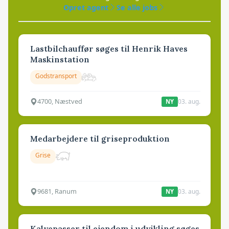
Opret agent
Se alle jobs
Lastbilchauffør søges til Henrik Haves
Maskinstation
Godstransport
4700, Næstved
03. aug.
NY
Medarbejdere til griseproduktion
Grise
9681, Ranum
03. aug.
NY
Kalvepasser til ejendom i udvikling søges