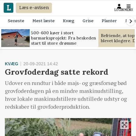
Læs e-avisen
LOGIN
MENU
Seneste
Mest læste
Kvæg
Grise
Planter
Mask
500-600 køer i stort
Befriende, at to
barmarksprojekt: Fra beskeden
blevet klogere. D
start til store drømme
KVÆG
20-09-2021 14:42
Grovfoderdag satte rekord
Udover en rundtur i både majs- og græsforsøg bød
grovfoderdagen på en mindre maskinudstilling,
hvor lokale maskinudstillere udstillede udstyr og
redskaber til grovfoderproduktion.