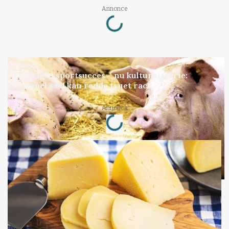
Annonce
Loading...
GRISE
Engang eksportsucces – nu kulturhistorie:
Gammel sæd kan redde truet race
Annonce
Loading...