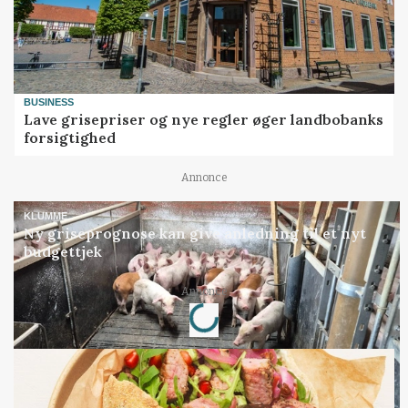
BUSINESS
Lave grisepriser og nye regler øger landbobanks
forsigtighed
Annonce
KLUMME
Ny griseprognose kan give anledning til et nyt
budgettjek
Annonce
Loading...