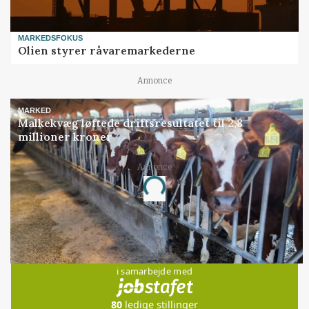
MARKEDSFOKUS
Olien styrer råvaremarkederne
Annonce
MARKED
Malkekvæg løftede driftsresultatet til 2,8
millioner kroner
Annonce
Loading...
Jobs
i samarbejde med
80
ledige stillinger