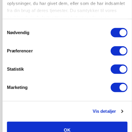
oplysninger, du har givet dem, eller som de har indsamlet
fra din brug af deres tjenester. Du samtykker til vores
cookies, hvis du fortsætter med at anvende vores
hjemmeside.
Samtykkevalg
Nødvendig
Præferencer
Statistik
LEDER
Befriende, at topredaktør erkender, hun er
blevet klogere. Det kunne vi alle lære af
Marketing
Annonce
Loading...
Vis detaljer
OK