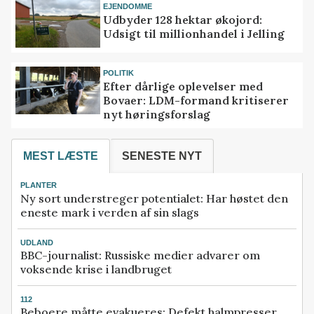
EJENDOMME
Udbyder 128 hektar økojord:
Udsigt til millionhandel i Jelling
POLITIK
Efter dårlige oplevelser med
Bovaer: LDM-formand kritiserer
nyt høringsforslag
MEST LÆSTE
SENESTE NYT
PLANTER
Ny sort understreger potentialet: Har høstet den
eneste mark i verden af sin slags
UDLAND
BBC-journalist: Russiske medier advarer om
voksende krise i landbruget
112
Beboere måtte evakueres: Defekt halmpresser