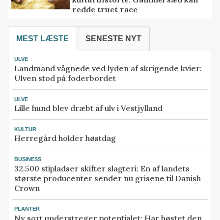
redde truet race
MEST LÆSTE
SENESTE NYT
ULVE
Landmand vågnede ved lyden af skrigende kvier:
Ulven stod på foderbordet
ULVE
Lille hund blev dræbt af ulv i Vestjylland
KULTUR
Herregård holder høstdag
BUSINESS
32.500 stipladser skifter slagteri: En af landets
største producenter sender nu grisene til Danish
Crown
PLANTER
Ny sort understreger potentialet: Har høstet den