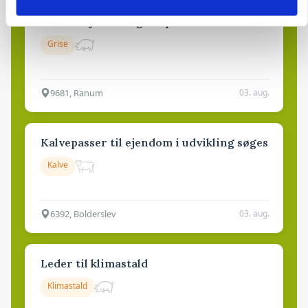
Medarbejdere til griseproduktion
Grise
9681, Ranum
03. aug.
Kalvepasser til ejendom i udvikling søges
Kalve
6392, Bolderslev
03. aug.
Leder til klimastald
Klimastald