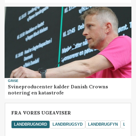
GRISE
Svineproducenter kalder Danish Crowns
notering en katastrofe
FRA VORES UGEAVISER
LANDBRUGNORD
LANDBRUGSYD
LANDBRUGFYN
LAND