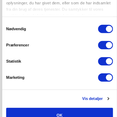
Grise
oplysninger, du har givet dem, eller som de har indsamlet
fra din brug af deres tjenester. Du samtykker til vores
6950, Ringkøbing
06. aug.
NY
cookies, hvis du fortsætter med at anvende vores
hjemmeside.
Samtykkevalg
Nødvendig
Rørlægger / håndmand søges til
dræn/entreprenørarbejde.
Præferencer
Anlæg
Kloak
4690, Haslev
06. aug.
NY
Statistik
Marketing
Lastbilchauffør søges til Henrik Haves
Maskinstation
Godstransport
Vis detaljer
4700, Næstved
03. aug.
OK