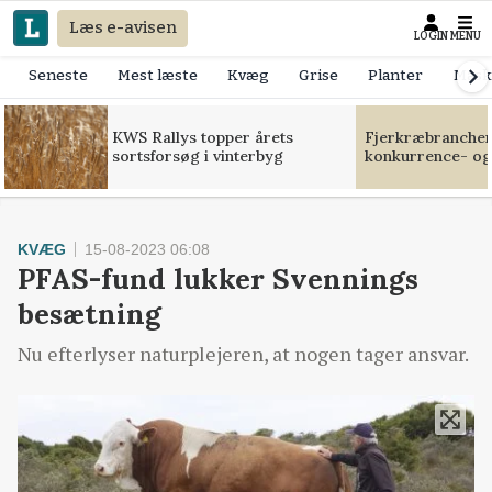
Læs e-avisen
LOGIN
MENU
Seneste
Mest læste
Kvæg
Grise
Planter
Mask
KWS Rallys topper årets
Fjerkræbranchen:
sortsforsøg i vinterbyg
konkurrence- og
KVÆG
15-08-2023 06:08
PFAS-fund lukker Svennings
besætning
Nu efterlyser naturplejeren, at nogen tager ansvar.