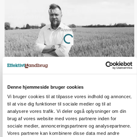
LEDER
Det er en uskik at udlægge et røgslør om
økoproduktion
Annonce
Loading...
Jobs
i samarbejde med
Denne hjemmeside bruger cookies
76
ledige stillinger
Vi bruger cookies til at tilpasse vores indhold og annoncer,
Opret agent
Se alle jobs
til at vise dig funktioner til sociale medier og til at
analysere vores trafik. Vi deler også oplysninger om din
brug af vores website med vores partnere inden for
Elevplads tilbydes ved Ringkøbing /
sociale medier, annonceringspartnere og analysepartnere.
Trainee placement Ringkøbing
Vores partnere kan kombinere disse data med andre