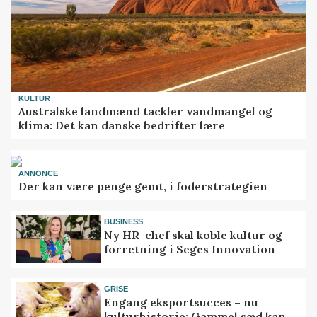
KULTUR
Australske landmænd tackler vandmangel og
klima: Det kan danske bedrifter lære
ANNONCE
Der kan være penge gemt, i foderstrategien
BUSINESS
Ny HR-chef skal koble kultur og
forretning i Seges Innovation
GRISE
Engang eksportsucces – nu
kulturhistorie: Gammel sæd kan