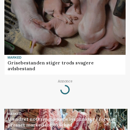
MARKED
Grisebestanden stiger trods svagere
avlsbestand
Annonce
Loading...
MARKED
Uændret notering: Spæde lyspunkter i fortsat
presset marked for oksekød