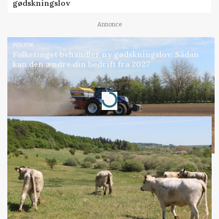
gødskningslov
Annonce
POLITIK
Folketinget behandler ny gødskningslov: Sådan
kan den ændre din bedrift fra 2027
Annonce
Loading...