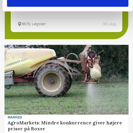
Klimastald
9670, Løgstør
03. aug.
MARKED
AgroMarkets: Mindre konkurrence giver højere
priser på Boxer