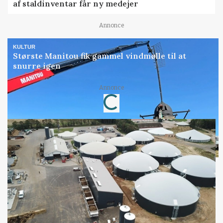
af staldinventar får ny medejer
Annonce
KULTUR
Største Manitou fik gammel vindmølle til at
snurre igen
Annonce
Loading...