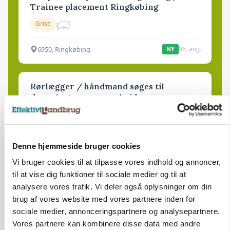
Trainee placement Ringkøbing
Grise
6950, Ringkøbing
06. aug.
NY
Rørlægger / håndmand søges til
dræn/entreprenørarbejde.
Anlæg
Kloak
4690, Haslev
06. aug.
NY
Denne hjemmeside bruger cookies
Vi bruger cookies til at tilpasse vores indhold og annoncer,
til at vise dig funktioner til sociale medier og til at
Lastbilchauffør søges til Henrik Haves
analysere vores trafik. Vi deler også oplysninger om din
Maskinstation
brug af vores website med vores partnere inden for
Godstransport
sociale medier, annonceringspartnere og analysepartnere.
Vores partnere kan kombinere disse data med andre
4700, Næstved
03. aug.
NY