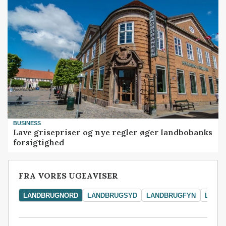
BUSINESS
Lave grisepriser og nye regler øger landbobanks
forsigtighed
FRA VORES UGEAVISER
LANDBRUGNORD
LANDBRUGSYD
LANDBRUGFYN
LAND