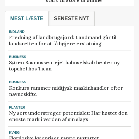
start til store drømme
MEST LÆSTE
SENESTE NYT
INDLAND
Fredning af landbrugsjord: Landmand går til
landsretten for at få højere erstatning
BUSINESS
Søren Rasmussen-ejet halmselskab henter ny
topchef hos Tican
BUSINESS
Konkurs rammer midtjysk maskinhandler efter
navneskifte
PLANTER
Ny sort understreger potentialet: Har høstet den
eneste mark i verden af sin slags
KVÆG
Eksplosive kviepriser ramte nystartet