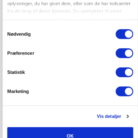
oplysninger, du har givet dem, eller som de har indsamlet
fra din brug af deres tjenester. Du samtykker til vores
cookies, hvis du fortsætter med at anvende vores
Medarbejdere til griseproduktion
hjemmeside.
Samtykkevalg
Grise
Nødvendig
Præferencer
9681, Ranum
03. aug.
Statistik
Kalvepasser til ejendom i udvikling søges
Kalve
Marketing
6392, Bolderslev
03. aug.
Vis detaljer
Leder til klimastald
OK