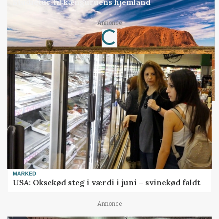
Studietur til kænguruens hjemland
Annonce
Loading...
MARKED
USA: Oksekød steg i værdi i juni – svinekød faldt
Annonce