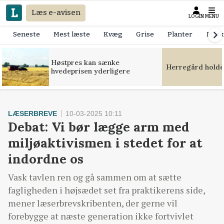
Læs e-avisen
LOGIN
MENU
Seneste
Mest læste
Kvæg
Grise
Planter
Mask
Høstpres kan sænke
Herregård holde
hvedeprisen yderligere
LÆSERBREVE
10-03-2025 10:11
Debat: Vi bør lægge arm med
miljøaktivismen i stedet for at
indordne os
Vask tavlen ren og gå sammen om at sætte
fagligheden i højsædet set fra praktikerens side,
mener læserbrevskribenten, der gerne vil
forebygge at næste generation ikke fortvivlet