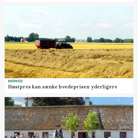
MARKED
Høstpres kan sænke hvedeprisen yderligere