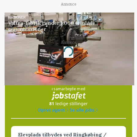
Annonce
MASKINER
Valtra-fabrik runder 1.000 trinløse
transmissioner
Annonce
Loading...
Jobs
i samarbejde med
81
ledige stillinger
Opret agent
Se alle jobs
Elevplads tilbydes ved Ringkøbing /