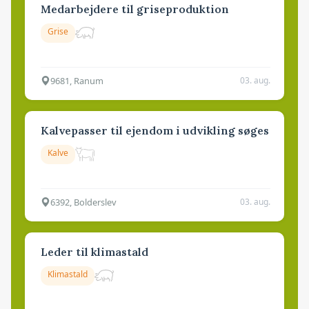
Medarbejdere til griseproduktion
Grise
9681, Ranum
03. aug.
Kalvepasser til ejendom i udvikling søges
Kalve
6392, Bolderslev
03. aug.
Leder til klimastald
Klimastald