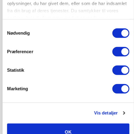
oplysninger, du har givet dem, eller som de har indsamlet
fra din brug af deres tjenester. Du samtykker til vores
cookies, hvis du fortsætter med at anvende vores
hjemmeside.
Samtykkevalg
Nødvendig
Præferencer
MARKED
Uændret notering: Spæde lyspunkter i fortsat
Statistik
presset marked for oksekød
Marketing
Vis detaljer
OK