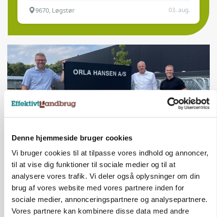
9670, Løgstør
03. aug.
Denne hjemmeside bruger cookies
Vi bruger cookies til at tilpasse vores indhold og annoncer,
BUSINESS
til at vise dig funktioner til sociale medier og til at
Efter fire årtier: Familieejet vestjysk producent
analysere vores trafik. Vi deler også oplysninger om din
af staldinventar får ny medejer
brug af vores website med vores partnere inden for
sociale medier, annonceringspartnere og analysepartnere.
Vores partnere kan kombinere disse data med andre