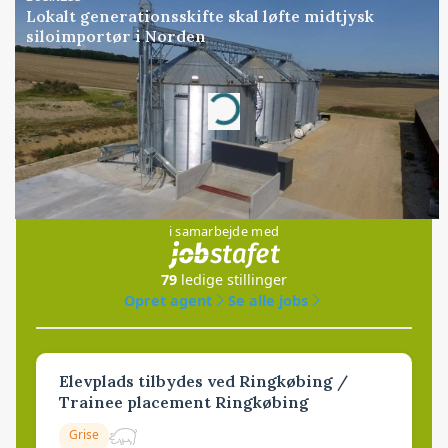
Lokalt generationsskifte skal løfte midtjysk
siloimportør i Norden
Annonce
Loading...
Jobs
i samarbejde med
79
ledige stillinger
Opret agent
Se alle jobs
Elevplads tilbydes ved Ringkøbing /
Trainee placement Ringkøbing
Grise