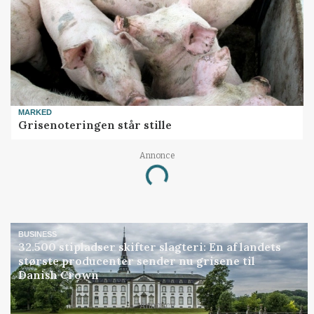
MARKED
Grisenoteringen står stille
Annonce
Loading...
BUSINESS
32.500 stipladser skifter slagteri: En af landets
største producenter sender nu grisene til
Danish Crown
Annonce