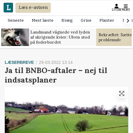
Læs e-avisen
LOGIN
MENU
Seneste
Mest læste
Kvæg
Grise
Planter
Mask
Landmand vågnede ved lyden
Bekræftet: Sætte
af skrigende kvier: Ulven stod
problemulv
på foderbordet
LÆSERBREVE
29-03-2022 13:14
Ja til BNBO-aftaler – nej til
indsatsplaner