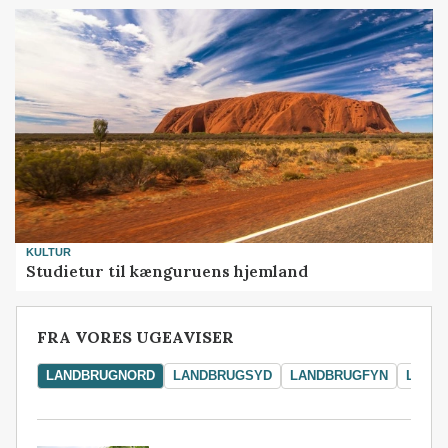
KULTUR
Studietur til kænguruens hjemland
FRA VORES UGEAVISER
LANDBRUGNORD
LANDBRUGSYD
LANDBRUGFYN
LAND