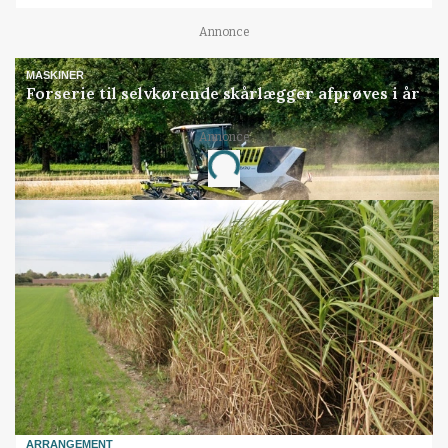
Annonce
MASKINER
Forserie til selvkørende skårlægger afprøves i år
Annonce
Loading...
ARRANGEMENT