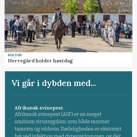
KULTUR
Herregård holder høstdag
Vi går i dybden med...
Afrikansk svinepest
Afrikansk svinepest (ASF) er en meget
smitsom virussygdom, som både rammer
tamsvin og vildsvin. Dødeligheden er ekstremt
høj ved infektion med dyresygdommen, og der