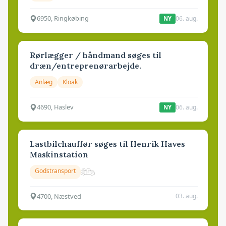
6950, Ringkøbing
06. aug.
NY
Rørlægger / håndmand søges til
dræn/entreprenørarbejde.
Anlæg
Kloak
4690, Haslev
06. aug.
NY
Lastbilchauffør søges til Henrik Haves
Maskinstation
Godstransport
4700, Næstved
03. aug.