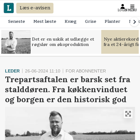
Læs e-avisen
LOGIN
MENU
Seneste
Mest læste
Kvæg
Grise
Planter
Mask
Det er en uskik at udlægge et
Nye aktierekorde
røgslør om økoproduktion
fra et 24-årigt f
LEDER
26-06-2024 11:10
FOR ABONNENTER
Trepartsaftalen er barsk set fra
stalddøren. Fra køkkenvinduet
og borgen er den historisk god