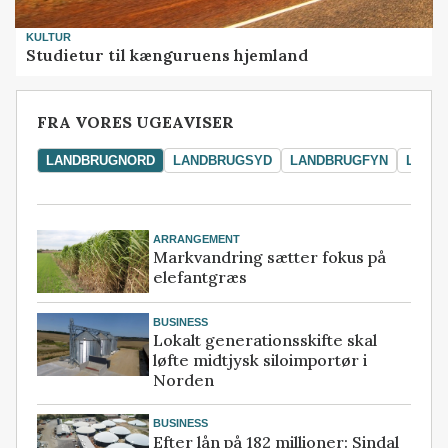
KULTUR
Studietur til kænguruens hjemland
FRA VORES UGEAVISER
LANDBRUGNORD
LANDBRUGSYD
LANDBRUGFYN
LAND
ARRANGEMENT
Markvandring sætter fokus på
elefantgræs
BUSINESS
Lokalt generationsskifte skal
løfte midtjysk siloimportør i
Norden
BUSINESS
Efter lån på 182 millioner: Sindal