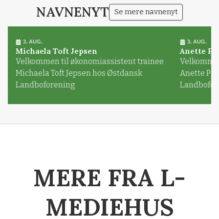
NAVNENYT
Se mere navnenyt
3. AUG.
3. AUG.
Michaela Toft Jepsen
Anette Pl
Velkommen til økonomiassistent trainee
Velkommen 
Michaela Toft Jepsen hos Østdansk
Anette Pl
Landboforening
Landbofor
MERE FRA L-
MEDIEHUS