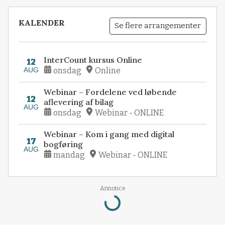
KALENDER
Se flere arrangementer
InterCount kursus Online
12
AUG
onsdag
Online
Webinar – Fordelene ved løbende
12
aflevering af bilag
AUG
onsdag
Webinar - ONLINE
Webinar – Kom i gang med digital
17
bogføring
AUG
mandag
Webinar - ONLINE
Annonce
Loading...