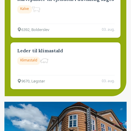
Kalve
6392, Bolderslev
03. aug.
Leder til klimastald
Klimastald
9670, Løgstør
03. aug.