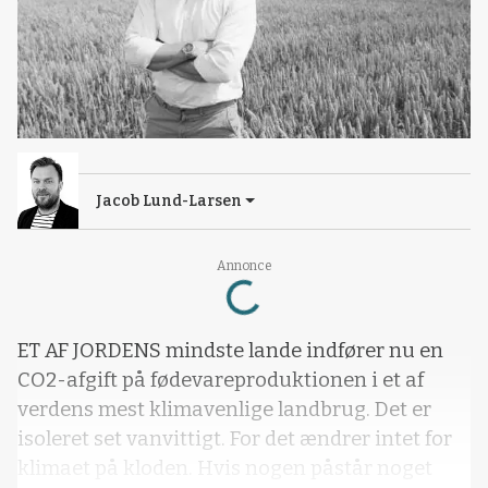
Jacob Lund-Larsen
Loading...
Annonce
ET AF JORDENS mindste lande indfører nu en
CO2-afgift på fødevareproduktionen i et af
verdens mest klimavenlige landbrug. Det er
isoleret set vanvittigt. For det ændrer intet for
klimaet på kloden. Hvis nogen påstår noget