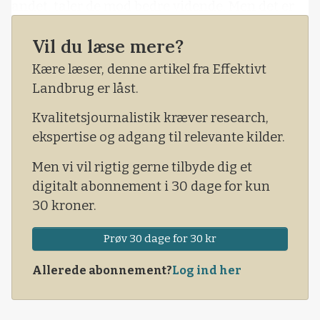
andet, taler de mod bedre vidende. Men det er
ikke alene CO2-afgiften på landbruget, man
Vil du læse mere?
skal hæfte sig ved i trepartsaftalen.
Kære læser, denne artikel fra Effektivt
Landbrug er låst.
Kvalitetsjournalistik kræver research,
ekspertise og adgang til relevante kilder.
Men vi vil rigtig gerne tilbyde dig et
digitalt abonnement i 30 dage for kun
30 kroner.
Prøv 30 dage for 30 kr
Allerede abonnement?
Log ind her