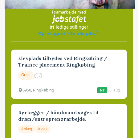
Jobs
i samarbejde med
81
ledige stillinger
Opret agent
Se alle jobs
Elevplads tilbydes ved Ringkøbing /
Trainee placement Ringkøbing
Grise
6950, Ringkøbing
06. aug.
NY
Rørlægger / håndmand søges til
dræn/entreprenørarbejde.
Anlæg
Kloak