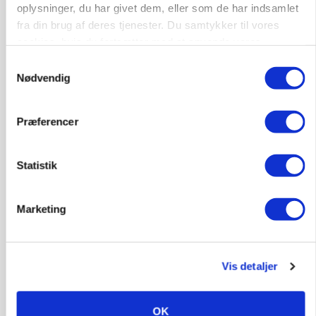
oplysninger, du har givet dem, eller som de har indsamlet
fra din brug af deres tjenester. Du samtykker til vores
cookies, hvis du fortsætter med at anvende vores
hjemmeside.
Samtykkevalg
Nødvendig
Præferencer
MARKED
Grisenoteringen står stille
Statistik
Marketing
Vis detaljer
OK