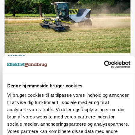
MASKINER
Forserie til selvkørende skårlægger afprøves i år
Annonce
Denne hjemmeside bruger cookies
ARRANGEMENT
Markvandring sætter fokus på elefantgræs
Vi bruger cookies til at tilpasse vores indhold og annoncer,
til at vise dig funktioner til sociale medier og til at
Annonce
analysere vores trafik. Vi deler også oplysninger om din
Loading...
brug af vores website med vores partnere inden for
sociale medier, annonceringspartnere og analysepartnere.
Vores partnere kan kombinere disse data med andre