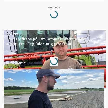
Annonce
Loading...
PLANTER
Kvælstofkaos på Fyn lammer landmænds
såplaner: - Jeg føler mig pisset på
Annonce
Loading...