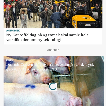
AGROMEK
Ny Kartoffeldag på Agromek skal samle hele
værdikæden om ny teknologi
Annonce
GRISE
Danish Crown slår igen i noteringsstrid: Tysk
gab er 3 kroner – ikke 4,30
Loading...
Annonce