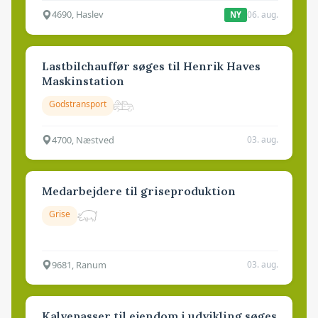
4690, Haslev
06. aug.
NY
Lastbilchauffør søges til Henrik Haves
Maskinstation
Godstransport
4700, Næstved
03. aug.
Medarbejdere til griseproduktion
Grise
9681, Ranum
03. aug.
Kalvepasser til ejendom i udvikling søges