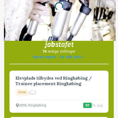
Loading...
Jobs
i samarbejde med
76
ledige stillinger
Opret agent
Se alle jobs
Elevplads tilbydes ved Ringkøbing /
Trainee placement Ringkøbing
Grise
6950, Ringkøbing
06. aug.
NY