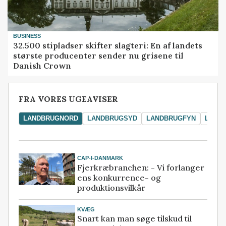
BUSINESS
32.500 stipladser skifter slagteri: En af landets
største producenter sender nu grisene til
Danish Crown
FRA VORES UGEAVISER
LANDBRUGNORD
LANDBRUGSYD
LANDBRUGFYN
LAND
CAP-I-DANMARK
Fjerkræbranchen: - Vi forlanger
ens konkurrence- og
produktionsvilkår
KVÆG
Snart kan man søge tilskud til