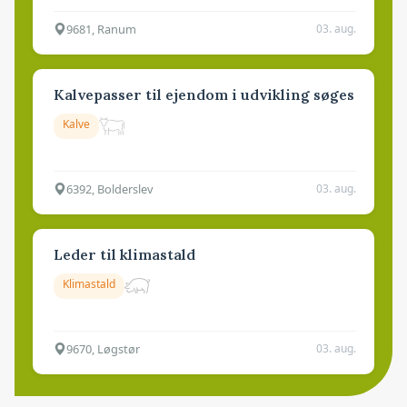
9681, Ranum
03. aug.
Kalvepasser til ejendom i udvikling søges
Kalve
6392, Bolderslev
03. aug.
Leder til klimastald
Klimastald
9670, Løgstør
03. aug.