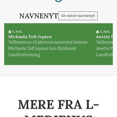
NAVNENYT
Se mere navnenyt
3. AUG.
3. AUG.
Michaela Toft Jepsen
Anette Pl
Velkommen til økonomiassistent trainee
Velkommen 
Michaela Toft Jepsen hos Østdansk
Anette Pl
Landboforening
Landbofor
MERE FRA L-