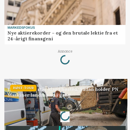
MARKEDSFOKUS
Nye aktierekorder – og den brutale lektie fra et
24-årigt finansgeni
Loading...
Annonce
PLANTER
HØST-TOUR
18 montører står klar i høsten: Sådan holder PN
Maskiner landmænd i gang
Loading...
Annonce