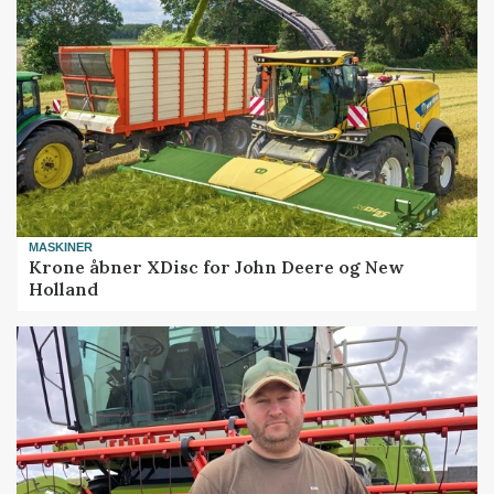
MASKINER
Krone åbner XDisc for John Deere og New
Holland