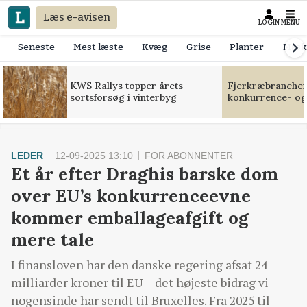
Læs e-avisen
LOGIN
MENU
Seneste
Mest læste
Kvæg
Grise
Planter
Mask
KWS Rallys topper årets
Fjerkræbranchen:
sortsforsøg i vinterbyg
konkurrence- og
LEDER
12-09-2025 13:10
FOR ABONNENTER
Et år efter Draghis barske dom
over EU’s konkurrenceevne
kommer emballageafgift og
mere tale
I finansloven har den danske regering afsat 24
milliarder kroner til EU – det højeste bidrag vi
nogensinde har sendt til Bruxelles. Fra 2025 til