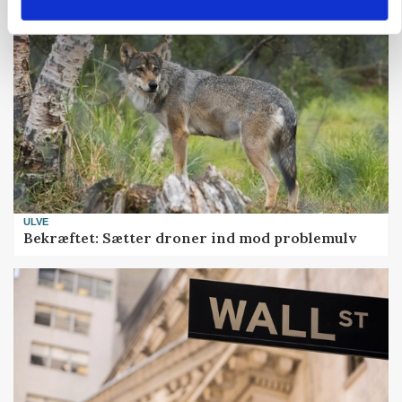
ULVE
Bekræftet: Sætter droner ind mod problemulv