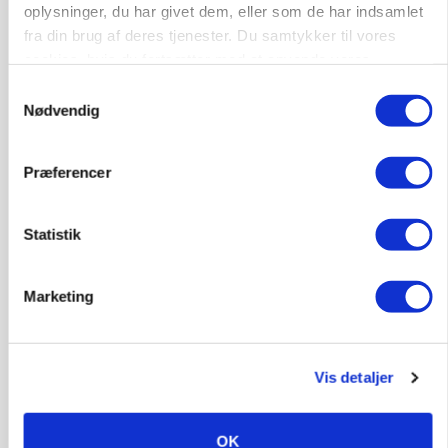
Før såmaskinen kører: Her er efterårets største
oplysninger, du har givet dem, eller som de har indsamlet
skadedyrsrisici
fra din brug af deres tjenester. Du samtykker til vores
Loading...
cookies, hvis du fortsætter med at anvende vores
Annonce
hjemmeside.
Samtykkevalg
Nødvendig
Præferencer
Statistik
Marketing
Vis detaljer
MARKED
Uændret notering: Spæde lyspunkter i fortsat
presset marked for oksekød
OK