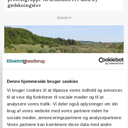
gødskningslov
Annonce
Denne hjemmeside bruger cookies
Vi bruger cookies til at tilpasse vores indhold og annoncer,
KVÆG
til at vise dig funktioner til sociale medier og til at
Snart kan man søge tilskud til naturprojekter
analysere vores trafik. Vi deler også oplysninger om din
brug af vores website med vores partnere inden for
Annonce
sociale medier, annonceringspartnere og analysepartnere.
Vores partnere kan kombinere disse data med andre
PLANTER