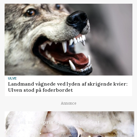
ULVE
Landmand vågnede ved lyden af skrigende kvier:
Ulven stod på foderbordet
Annonce
MARKED
Russisk mælkepris dykker 23 procent
Annonce