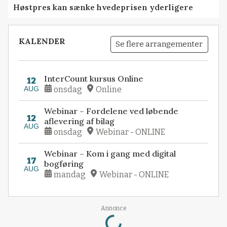
Høstpres kan sænke hvedeprisen yderligere
KALENDER
Se flere arrangementer
InterCount kursus Online
12
AUG
onsdag
Online
Webinar – Fordelene ved løbende
12
aflevering af bilag
AUG
onsdag
Webinar - ONLINE
Webinar – Kom i gang med digital
17
bogføring
AUG
mandag
Webinar - ONLINE
Loading...
Annonce