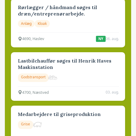
Rørlægger / håndmand søges til
dræn/entreprenørarbejde.
Anlæg
Kloak
4690, Haslev
06. aug.
NY
Lastbilchauffør søges til Henrik Haves
Maskinstation
Godstransport
4700, Næstved
03. aug.
Medarbejdere til griseproduktion
Grise