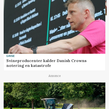
GRISE
Svineproducenter kalder Danish Crowns
notering en katastrofe
Annonce