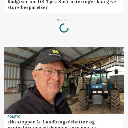
Rådgiver om DB-Tjek: Små justeringer kan give
store besparelser
Loading...
Annonce
POLITIK
»Nu stopper I«: Landbrugsdebattør og
protestgruppe vil demonstrere mod ny