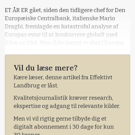
Loading...
ET ÅR ER gået, siden den tidligere chef for Den
Europæiske Centralbank, italienske Mario
Draghi, fremlagde en katastrofal analyse af
Europas evne til at konkurrere globalt med
Kina og USA. Men ikke meget er sket i Europa
for at afværge kursen mod isbjerget. Blot 11
procent af Mario Draghis anbefalinger har EU
Vil du læse mere?
formået at pille ved, fremgår det af en ny
analyse fra tænketanken European Policy
Kære læser, denne artikel fra Effektivt
Innovation Council. Draghi har anbefalet små
Landbrug er låst.
400 ændringer.
Kvalitetsjournalistik kræver research,
ekspertise og adgang til relevante kilder.
Men vi vil rigtig gerne tilbyde dig et
digitalt abonnement i 30 dage for kun
30 kroner.