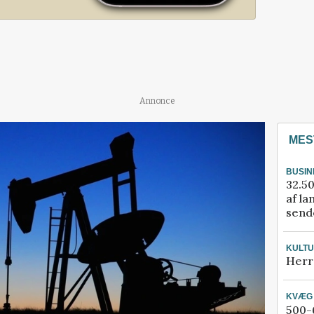
Annonce
MES
BUSIN
32.50
af la
sende
KULT
Herr
KVÆG
500-6