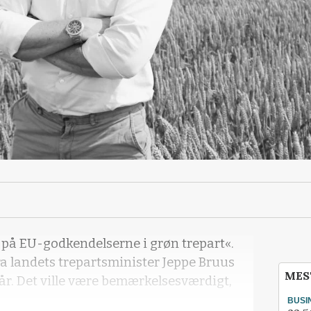
på EU-godkendelserne i grøn trepart«.
ra landets trepartsminister Jeppe Bruus
MES
 går. Det ville være bemærkelsesværdigt,
BUSI