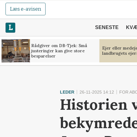
Læs e-avisen
SENESTE
KV
Rådgiver om DB-Tjek: Små
Ejer eller medej
justeringer kan give store
landbrugets ejer
besparelser
LEDER
26-11-2025 14:12
FOR AB
Historien 
bekymrede 