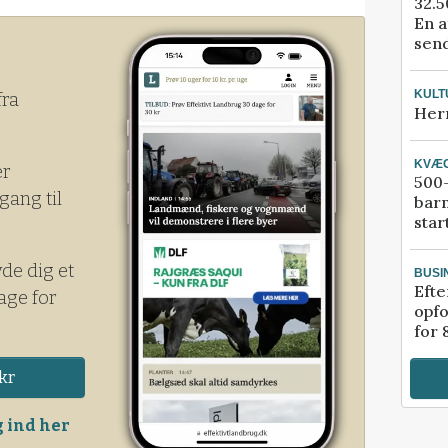
32.5
En a
send
KULT
fra
Her
KVÆ
er
500-
gang til
bar
star
yde dig et
BUSI
Efte
age for
opfo
for 
kr
 ind her