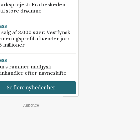
arksprojekt: Fra beskeden
 til store drømme
ESS
 salg af 3.000 søer: Vestfynsk
rmeringsprofil afhænder jord
5 millioner
ESS
urs rammer midtjysk
inhandler efter navneskifte
Se flere nyheder her
Annonce