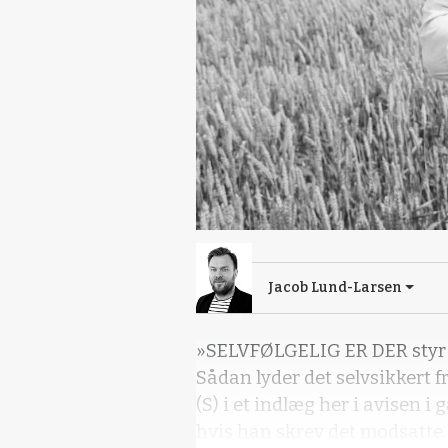
Jacob Lund-Larsen
»SELVFØLGELIG ER DER styr 
Sådan lyder det selvsikkert f
(S) i et indlæg her i avisen i
hvis han skrev det modsatte.