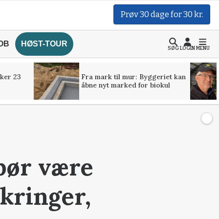
Prøv 30 dage for 30 kr.
OB
HØST-TOUR
SØG
LOGIN
MENU
ker 23
Fra mark til mur: Byggeriet kan
åbne nyt marked for biokul
bør være
kringer,