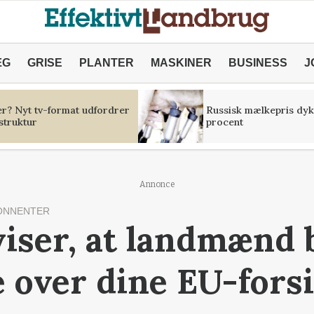
ÆG
GRISE
PLANTER
MASKINER
BUSINESS
J
er? Nyt tv-format udfordrer
Russisk mælkepris dyk
struktur
procent
Annonce
ONNENTER
viser, at landmænd 
over dine EU-forsi