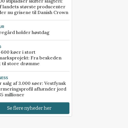
00 stipladser skifter slagteri:
f landets største producenter
er nu grisene til Danish Crown
UR
regård holder høstdag
G
600 køer i stort
marksprojekt: Fra beskeden
t til store drømme
NESS
r salg af 3.000 søer: Vestfynsk
rmeringsprofil afhænder jord
85 millioner
Se flere nyheder her