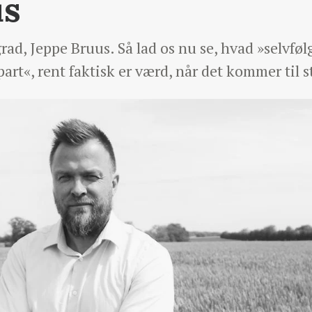
us
d, Jeppe Bruus. Så lad os nu se, hvad »selvfølg
art«, rent faktisk er værd, når det kommer til s