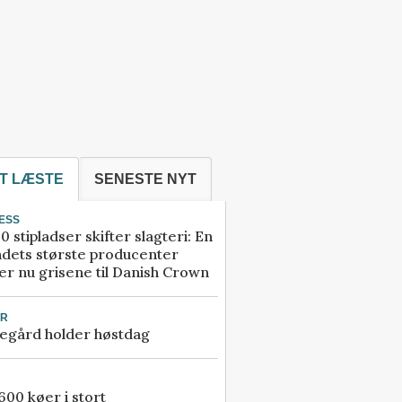
T LÆSTE
SENESTE NYT
ESS
0 stipladser skifter slagteri: En
ndets største producenter
r nu grisene til Danish Crown
UR
egård holder høstdag
00 køer i stort