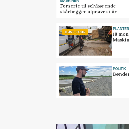
MASKINER
Forserie til selvkørende
skårlægger afprøves i år
PLANTE
HØST-TOUR
18 mon
Maskin
POLITIK
Bønder