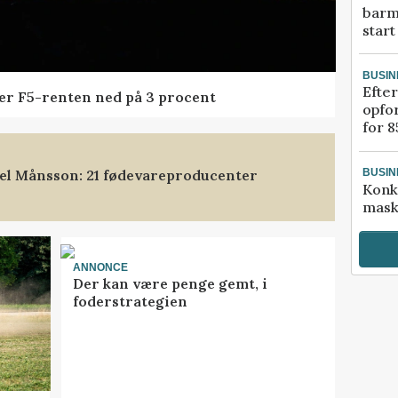
barm
start
BUSIN
Efter
der F5-renten ned på 3 procent
opfo
for 8
xel Månsson: 21 fødevareproducenter
BUSIN
Konk
mask
ANNONCE
Der kan være penge gemt, i
foderstrategien