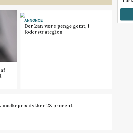
mask
ANNONCE
Der kan være penge gemt, i
foderstrategien
af
å
k mælkepris dykker 23 procent