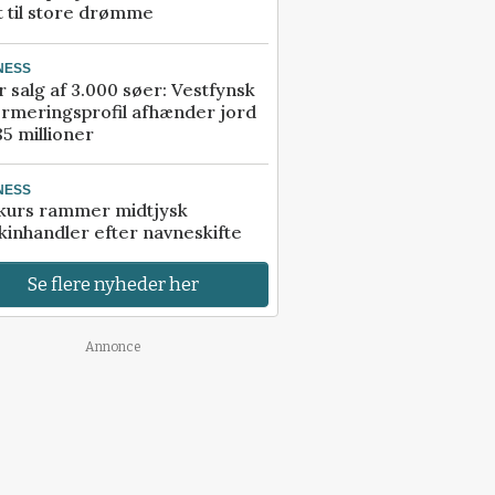
t til store drømme
NESS
r salg af 3.000 søer: Vestfynsk
rmeringsprofil afhænder jord
85 millioner
NESS
kurs rammer midtjysk
inhandler efter navneskifte
Se flere nyheder her
Annonce