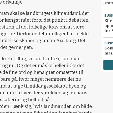
s orkanøje.
star
n skal se landbrugets klimaudspil, der
BUSI
for længst nået forbi det punkt i debatten,
Efte
opfo
sition til det folkelige krav om at være
for 
ngerne. Derfor er det intelligent at melde
 andelsselskaber og nu fra Axelborg. Det
BUSI
 det gerne igen.
Kon
mask
rete tiltag, vi kan bladre i, kan man
r og nu. Og det er måske heller ikke det
le de fine ord og hensigter omsættes til
 bare på, hvor meget nemmere det nu
and at tage til middagsselskab i byen og
mainitiativer, der strækker sig fra hans
lskaberne og helt ud på
rden. Tænk sig, hvis landmanden om både