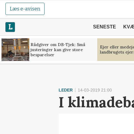
Læs e-avisen
SENESTE
KV
Rådgiver om DB-Tjek: Små
Ejer eller medej
justeringer kan give store
landbrugets ejer
besparelser
LEDER
14-03-2019 21:00
I klimadeb