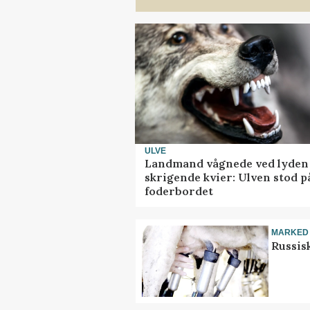
ULVE
Landmand vågnede ved lyden 
skrigende kvier: Ulven stod p
foderbordet
MARKED
Russis