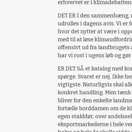
erhvervet er i klimadebatten
DET ER I den sammenhæng, ma
udrulles i dagens avis. Vi er 
hvor det nytter at være i oppo
med til at løse klimaudfordri
offensivt ud fra landbrugets
har vi rost i ugens løb og gør
ER DET SÅ et katalog med konk
spørge. Svaret er nej. Ikke he
vigtigste. Naturligvis skal al
konkret handling. Men tænk
bliver for den enkelte landm
fortælle borddamen om de kli
egen stalddør, over andelsse
eksportmarkederne i hele ve