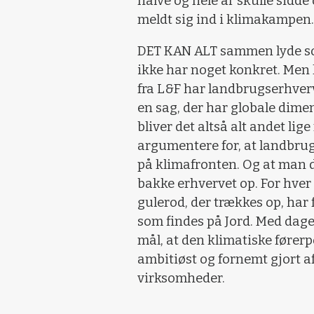
halve og hele år skulle sidde
meldt sig ind i klimakampen.
DET KAN ALT sammen lyde so
ikke har noget konkret. Me
fra L&F har landbrugserhverv
en sag, der har globale dime
bliver det altså alt andet li
argumentere for, at landbrug
på klimafronten. Og at man 
bakke erhvervet op. For hver 
gulerod, der trækkes op, har 
som findes på Jord. Med dagen
mål, at den klimatiske førerp
ambitiøst og fornemt gjort 
virksomheder.