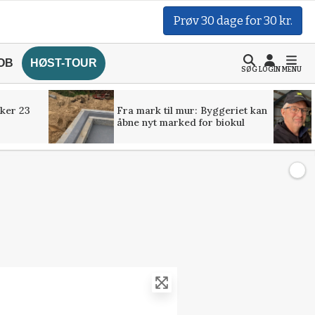
Prøv 30 dage for 30 kr.
OB
HØST-TOUR
SØG
LOGIN
MENU
ker 23
Fra mark til mur: Byggeriet kan
åbne nyt marked for biokul