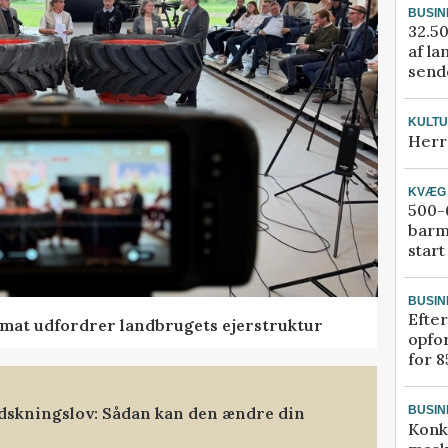
BUSIN
32.50
af la
sende
KULT
Herr
KVÆG
500-6
barm
start
BUSIN
Efter
ormat udfordrer landbrugets ejerstruktur
opfo
for 8
dskningslov: Sådan kan den ændre din
BUSIN
Konk