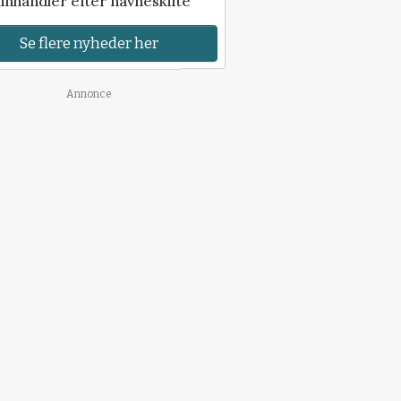
inhandler efter navneskifte
Se flere nyheder her
Annonce