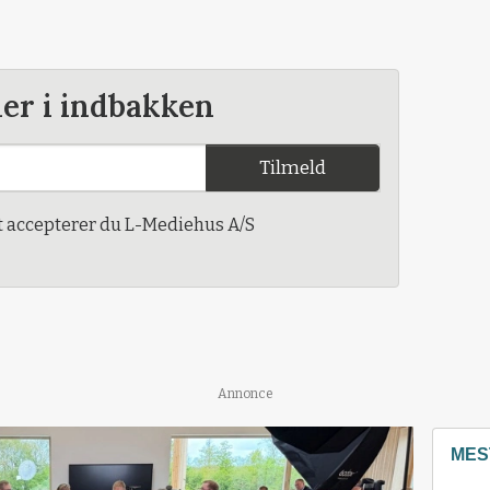
der i indbakken
Tilmeld
t accepterer du L-Mediehus A/S
Annonce
MES