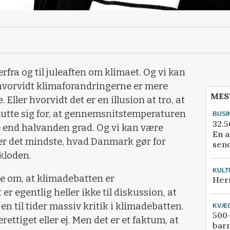
ra og til juleaften om klimaet. Og vi kan
 hvorvidt klimaforandringerne er mere
MES
ller hvorvidt det er en illusion at tro, at
slutte sig for, at gennemsnitstemperaturen
BUSI
32.5
e end halvanden grad. Og vi kan være
En a
er det mindste, hvad Danmark gør for
send
kloden.
KULT
 om, at klimadebatten er
Her
r egentlig heller ikke til diskussion, at
en til tider massiv kritik i klimadebatten.
KVÆ
500-
rettiget eller ej. Men det er et faktum, at
bar