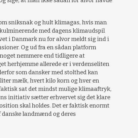
 og sige, at man ikke sådan for alvor havde
m sniksnak og hult klimagas, hvis man
n kulminerende med dagens klimaudspil
et i Danmark nu for alvor meldt sig ind i
nsioner. Og ud fra en sådan platform
ge noget nemmere end tidligere at
et herhjemme allerede er i verdenseliten
derfor som dansker med stolthed kan
liter mælk, hvert kilo korn og hver en
faktisk sat det mindst mulige klimaaftryk,
s initiativ sætter erhvervet sig det klare
osition skal holdes. Det er faktisk enormt
af danske landmænd og deres