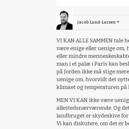
Jacob Lund-Larsen
VI KAN ALLE SAMMEN tale herf
være enige eller uenige om,
eller mindre menneskeskabte. E
man i et palæ i Paris kan be
på Jorden ikke må stige mer
uenige om, hvorvidt det nytt
klimaet og temperaturen på 
MEN VI KAN ikke være uenige
allestedsnærværende. Og det e
landbruget er skydeskive for 
Vi kan diskutere, om det er be