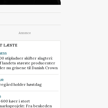
Annonce
T LÆSTE
NESS
00 stipladser skifter slagteri:
f landets største producenter
er nu grisene til Danish Crown
UR
regård holder høstdag
G
600 køer i stort
marksprojekt: Fra beskeden