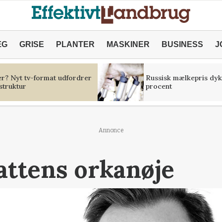
ÆG
GRISE
PLANTER
MASKINER
BUSINESS
J
er? Nyt tv-format udfordrer
Russisk mælkepris dyk
struktur
procent
Annonce
attens orkanøje