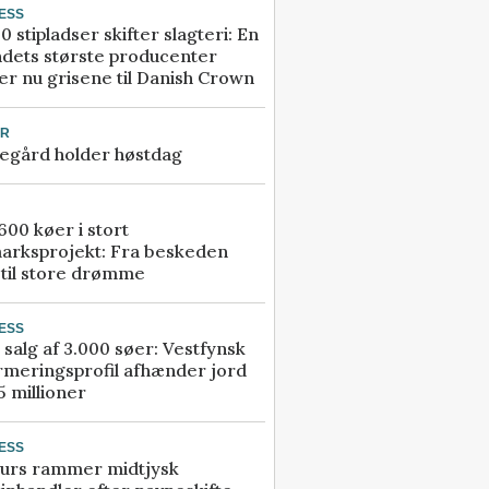
ESS
0 stipladser skifter slagteri: En
ndets største producenter
r nu grisene til Danish Crown
UR
egård holder høstdag
00 køer i stort
arksprojekt: Fra beskeden
 til store drømme
ESS
 salg af 3.000 søer: Vestfynsk
rmeringsprofil afhænder jord
5 millioner
ESS
urs rammer midtjysk