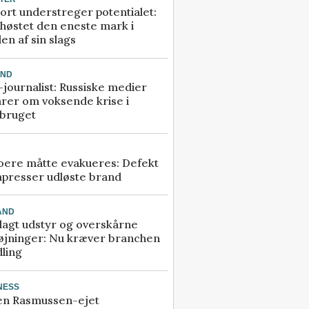
ort understreger potentialet:
høstet den eneste mark i
en af sin slags
AND
journalist: Russiske medier
rer om voksende krise i
dbruget
ere måtte evakueres: Defekt
presser udløste brand
AND
agt udstyr og overskårne
øjninger: Nu kræver branchen
ling
NESS
en Rasmussen-ejet