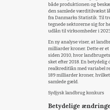
både produktionen og beskæf
den samlede værditilvækst lå 
fra Danmarks Statistik. Til tr
tegnede sektorerne sig for he
udlån til virksomheder i 2023
En ny analyse viser, at land
milliarder kroner. Dette er e
siden 2010, hvor landbrugets
sket efter 2018. En betydelig
realkreditlån med variabel r
189 milliarder kroner, hvilket
samlede gæld.
Sydjysk landbrug konkurs
Betydelige ændring