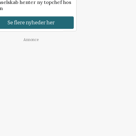
selskab henter ny topchef hos
an
Se flere nyheder her
Annonce