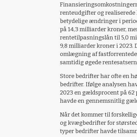
Finansieringsomkostningern
renteudgifter og realiserede
betydelige ændringer i peri
på 14,3 milliarder kroner, m
rentetilpasningslån til 5,0 mi
9,8 milliarder kroner i 202
omlægning af fastforrentede 
samtidig øgede rentesatsern
Store bedrifter har ofte en 
bedrifter. Ifølge analysen h
2023 en gældsprocent på 62
havde en gennemsnitlig gæld
Når det kommer til forskellige
og kvægbedrifter for størsted
typer bedrifter havde tilsam