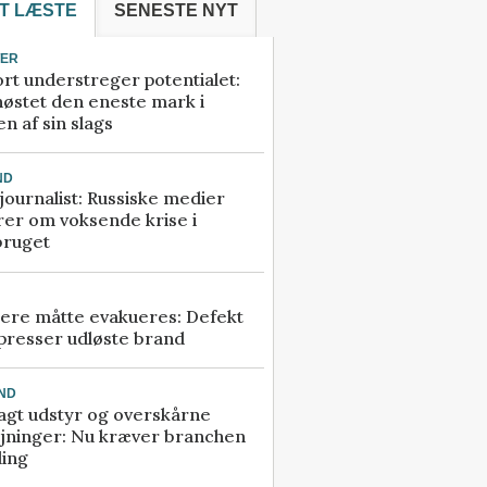
T LÆSTE
SENESTE NYT
TER
rt understreger potentialet:
høstet den eneste mark i
n af sin slags
ND
ournalist: Russiske medier
rer om voksende krise i
bruget
ere måtte evakueres: Defekt
presser udløste brand
ND
agt udstyr og overskårne
øjninger: Nu kræver branchen
ling