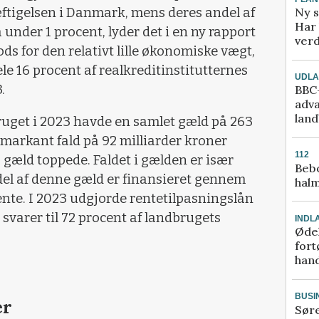
Ny s
tigelsen i Danmark, mens deres andel af
Har 
under 1 procent, lyder det i en ny rapport
verd
ods for den relativt lille økonomiske vægt,
le 16 procent af realkreditinstitutternes
UDL
.
BBC-
adva
lan
bruget i 2023 havde en samlet gæld på 263
t markant fald på 92 milliarder kroner
112
 gæld toppede. Faldet i gælden er især
Bebo
 del af denne gæld er finansieret gennem
halm
ente. I 2023 udgjorde rentetilpasningslån
 svarer til 72 procent af landbrugets
INDL
Ødel
fort
hand
BUSI
er
Sør