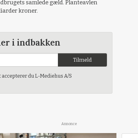
andbrugets samlede gæld. Planteavlen
liarder kroner.
der i indbakken
Tilmeld
t accepterer du L-Mediehus A/S
Annonce