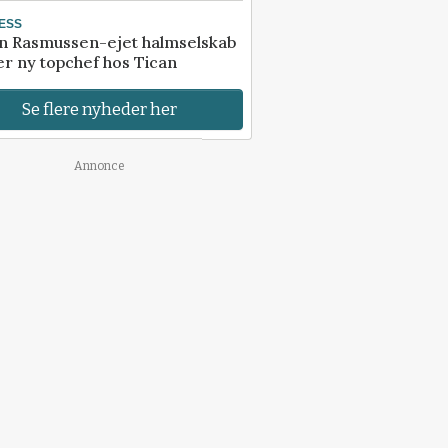
ESS
n Rasmussen-ejet halmselskab
r ny topchef hos Tican
Se flere nyheder her
Annonce