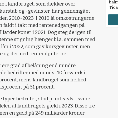
halm
e i landbruget, som dækker over
Tic
 kurstab og -gevinster, har gennemgået
oden 2010-2023. I 2010 lå omkostningerne
en faldt i takt med rentenedgangen på
lliarder koner i 2021. Dog steg de igen til
3. Denne stigning hænger bl.a. sammen med
lån i 2022, som gav kursgevinster, men
e og dermed renteudgifterne.
højere grad af belåning end mindre
avde bedrifter med mindst 10 årsværk i
 procent, mens landbruget som helhed
sprocent på 51 procent.
 typer bedrifter, stod planteavls-, svine-
elen af landbrugets gæld i 2023. Disse tre
men en gæld på 249 milliarder kroner