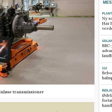
MES
PLAN
Ny so
Har 
verde
UDLA
BBC-j
adva
land
112
Bebo
halm
INDLA
rinløse transmissioner
Ødel
fort
hand