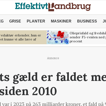
ÆG
GRISE
PLANTER
MASKINER
BUSINESS
J
Olieprisfald og fredsh
predaktør erkender, hun er
sender F5-renten ned 
et kunne vi alle lære af
procent
Annonce
s gæld er faldet m
 siden 2010
ar i 2023 på 263 milliarder kroner, et fald på 