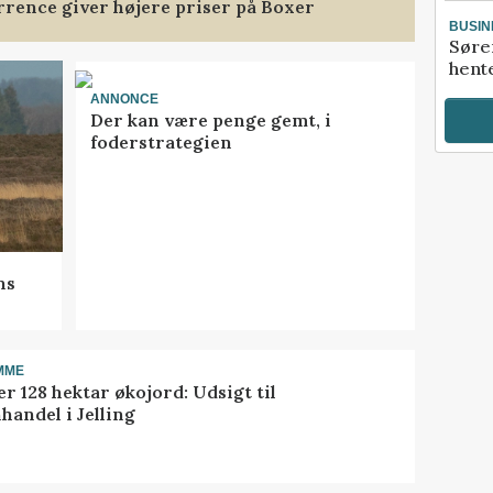
rence giver højere priser på Boxer
BUSIN
Søre
hente
ANNONCE
Der kan være penge gemt, i
foderstrategien
ns
MME
r 128 hektar økojord: Udsigt til
handel i Jelling