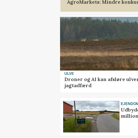
AgroMarkets: Mindre konkur
ULVE
Droner og AI kan afsløre ulve
jagtadfærd
EJENDO
Udbyde
million