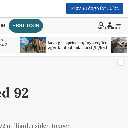
Prøv 30 dage for 30 kr.
OB
HØST-TOUR
SØG
LOGIN
MENU
åb
Lave grisepriser og nye regler
på 3
øger landbobanks forsigtighed
ed 92
92 milliarder siden toppen