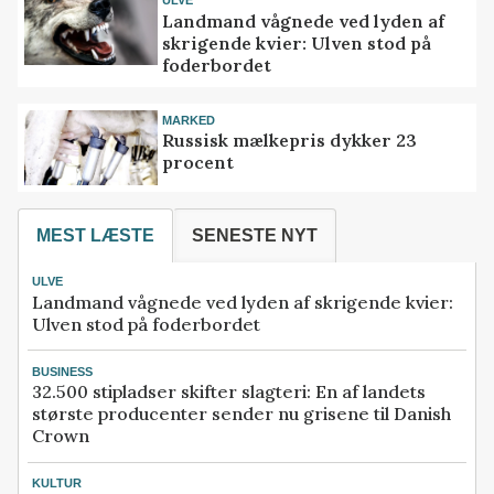
ULVE
Landmand vågnede ved lyden af
skrigende kvier: Ulven stod på
foderbordet
MARKED
Russisk mælkepris dykker 23
procent
MEST LÆSTE
SENESTE NYT
ULVE
Landmand vågnede ved lyden af skrigende kvier:
Ulven stod på foderbordet
BUSINESS
32.500 stipladser skifter slagteri: En af landets
største producenter sender nu grisene til Danish
Crown
KULTUR