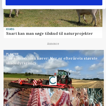
KVÆG
Snart kan man søge tilskud til naturprojekter
Annonce
PLANTER
Før såmaskinen kører: Her er efterårets største
skadedyrsrisici
Loading...
Annonce