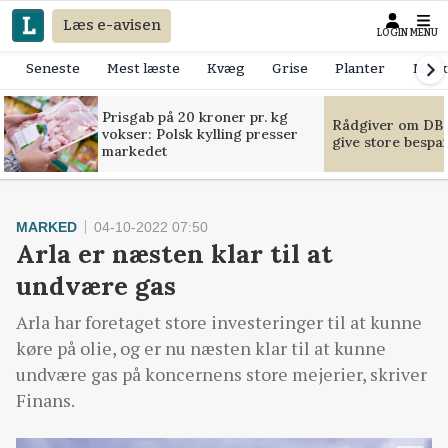
Læs e-avisen
LOGIN
MENU
Seneste
Mest læste
Kvæg
Grise
Planter
Mask
Prisgab på 20 kroner pr. kg
Rådgiver om DB-
vokser: Polsk kylling presser
give store bespa
markedet
MARKED
04-10-2022 07:50
Arla er næsten klar til at
undvære gas
Arla har foretaget store investeringer til at kunne
køre på olie, og er nu næsten klar til at kunne
undvære gas på koncernens store mejerier, skriver
Finans.