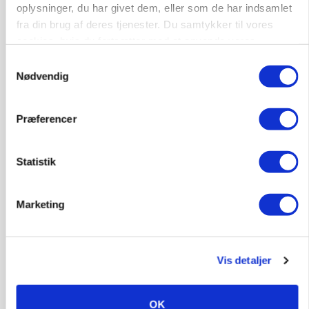
oplysninger, du har givet dem, eller som de har indsamlet
fra din brug af deres tjenester. Du samtykker til vores
cookies, hvis du fortsætter med at anvende vores
hjemmeside.
Samtykkevalg
Nødvendig
Præferencer
POLITIK
»Nu stopper I«: Landbrugsdebattør og
Statistik
protestgruppe vil demonstrere mod ny
gødskningslov
Marketing
Annonce
Vis detaljer
OK