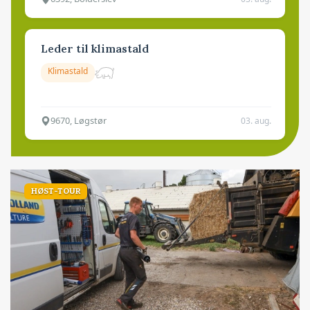
Leder til klimastald
Klimastald
9670, Løgstør
03. aug.
HØST-TOUR