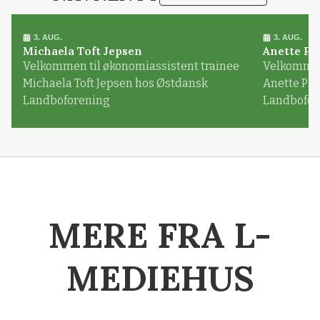
3. AUG.
3. AUG.
Michaela Toft Jepsen
Anette Pl
Velkommen til økonomiassistent trainee
Velkommen 
Michaela Toft Jepsen hos Østdansk
Anette Pl
Landboforening
Landbofor
MERE FRA L-
MEDIEHUS