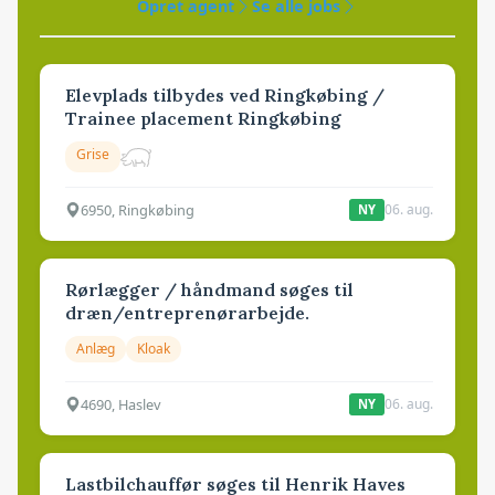
Opret agent
Se alle jobs
Elevplads tilbydes ved Ringkøbing /
Trainee placement Ringkøbing
Grise
6950, Ringkøbing
06. aug.
NY
Rørlægger / håndmand søges til
dræn/entreprenørarbejde.
Anlæg
Kloak
4690, Haslev
06. aug.
NY
Lastbilchauffør søges til Henrik Haves