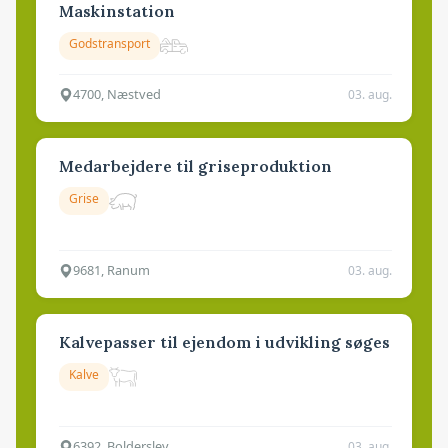
Maskinstation
Godstransport
4700, Næstved
03. aug.
Medarbejdere til griseproduktion
Grise
9681, Ranum
03. aug.
Kalvepasser til ejendom i udvikling søges
Kalve
6392, Bolderslev
03. aug.