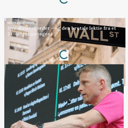
MARKEDSFOKUS
Nye aktierekorder – og den brutale lektie fra et
24-årigt finansgeni
Loading...
Annonce