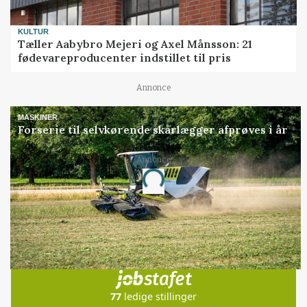
KULTUR
Tæller Aabybro Mejeri og Axel Månsson: 21
fødevareproducenter indstillet til pris
Annonce
MASKINER
Forserie til selvkørende skårlægger afprøves i år
Annonce
Loading...
Jobs
i samarbejde med
77
ledige stillinger