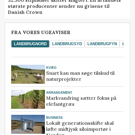
32.500 stipladser skifter slagteri: En af landets
største producenter sender nu grisene til
Danish Crown
FRA VORES UGEAVISER
LANDBRUGNORD
LANDBRUGSYD
LANDBRUGFYN
LAND
KVÆG
Snart kan man søge tilskud til
naturprojekter
ARRANGEMENT
Markvandring sætter fokus på
elefantgræs
BUSINESS
Lokalt generationsskifte skal
løfte midtjysk siloimportør i