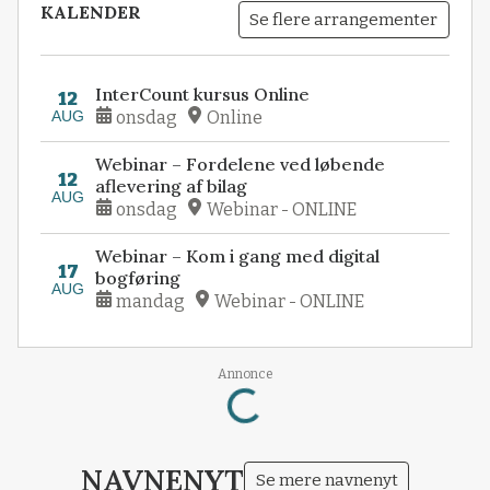
KALENDER
Se flere arrangementer
InterCount kursus Online
12
AUG
onsdag
Online
Webinar – Fordelene ved løbende
12
aflevering af bilag
AUG
onsdag
Webinar - ONLINE
Webinar – Kom i gang med digital
17
bogføring
AUG
mandag
Webinar - ONLINE
Loading...
Annonce
NAVNENYT
Se mere navnenyt