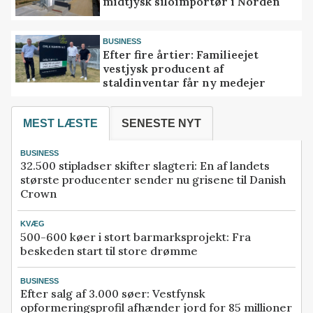
midtjysk siloimportør i Norden
BUSINESS
Efter fire årtier: Familieejet
vestjysk producent af
staldinventar får ny medejer
MEST LÆSTE
SENESTE NYT
BUSINESS
32.500 stipladser skifter slagteri: En af landets
største producenter sender nu grisene til Danish
Crown
KVÆG
500-600 køer i stort barmarksprojekt: Fra
beskeden start til store drømme
BUSINESS
Efter salg af 3.000 søer: Vestfynsk
opformeringsprofil afhænder jord for 85 millioner