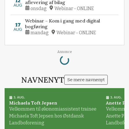
12
aflevering af bilag
AUG
onsdag
Webinar - ONLINE
Webinar – Kom i gang med digital
17
bogføring
AUG
mandag
Webinar - ONLINE
Annonce
Loading...
NAVNENYT
Se mere navnenyt
3. AUG.
3. AUG.
Michaela Toft Jepsen
Anette Pl
Velkommen til økonomiassistent trainee
Velkommen 
Michaela Toft Jepsen hos Østdansk
Anette Pl
Landboforening
Landbofor