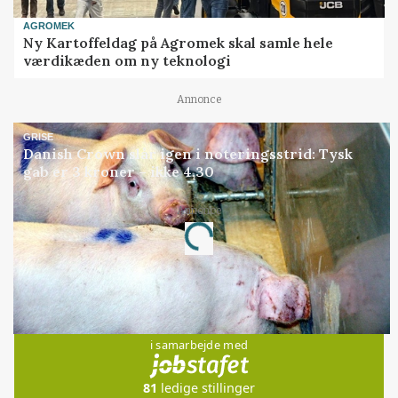
AGROMEK
Ny Kartoffeldag på Agromek skal samle hele
værdikæden om ny teknologi
Annonce
GRISE
Danish Crown slår igen i noteringsstrid: Tysk
gab er 3 kroner – ikke 4,30
Loading...
Annonce
Jobs
i samarbejde med
81
ledige stillinger