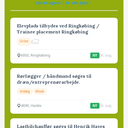
Opret agent
Se alle jobs
Elevplads tilbydes ved Ringkøbing /
Trainee placement Ringkøbing
Grise
6950, Ringkøbing
06. aug.
NY
Rørlægger / håndmand søges til
dræn/entreprenørarbejde.
Anlæg
Kloak
4690, Haslev
06. aug.
NY
Lastbilchauffør søges til Henrik Haves