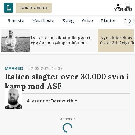
Læs e-avisen
LOGIN
MENU
Seneste
Mest læste
Kvæg
Grise
Planter
Mask
Det er en uskik at udlægge et
Nye aktierekorde
røgslør om økoproduktion
fra et 24-årigt f
MARKED
22-09-2023 10:39
Italien slagter over 30.000 svin i
kamp mod ASF
Alexander Dornwirth
Loading...
Annonce