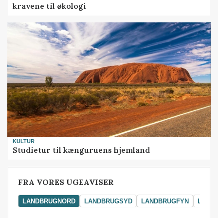
kravene til økologi
KULTUR
Studietur til kænguruens hjemland
FRA VORES UGEAVISER
LANDBRUGNORD
LANDBRUGSYD
LANDBRUGFYN
LAND