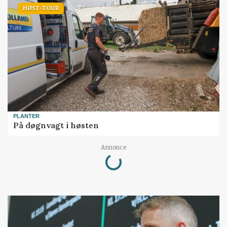
HØST-TOUR
PLANTER
På døgnvagt i høsten
Annonce
Loading...