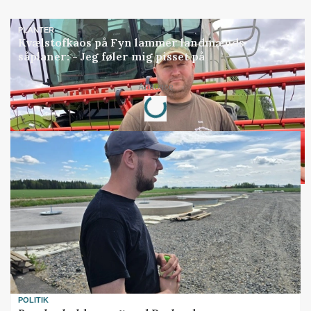
PLANTER
Kvælstofkaos på Fyn lammer landmænds
såplaner: - Jeg føler mig pisset på
Annonce
Loading...
POLITIK