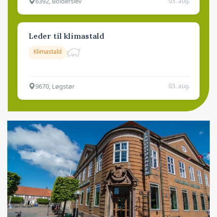
6392, Bolderslev
03. aug.
Leder til klimastald
Klimastald
9670, Løgstør
03. aug.