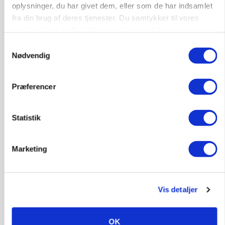
oplysninger, du har givet dem, eller som de har indsamlet
fra din brug af deres tjenester. Du samtykker til vores
cookies, hvis du fortsætter med at anvende vores
hjemmeside.
Samtykkevalg
Nødvendig
MARKED
Grisenoteringen står stille
Præferencer
Statistik
Marketing
Vis detaljer
BUSINESS
32.500 stipladser skifter slagteri: En af landets
OK
største producenter sender nu grisene til