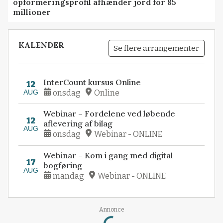
opformeringsprofil afhænder jord for 85
millioner
KALENDER
Se flere arrangementer
InterCount kursus Online
12
AUG
onsdag
Online
Webinar – Fordelene ved løbende
12
aflevering af bilag
AUG
onsdag
Webinar - ONLINE
Webinar – Kom i gang med digital
17
bogføring
AUG
mandag
Webinar - ONLINE
Loading...
Annonce