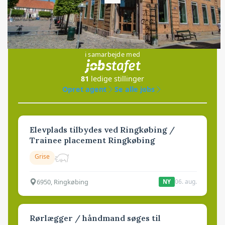
Loading...
Jobs
i samarbejde med
81
ledige stillinger
Opret agent
Se alle jobs
Elevplads tilbydes ved Ringkøbing /
Trainee placement Ringkøbing
Grise
6950, Ringkøbing
06. aug.
NY
Rørlægger / håndmand søges til