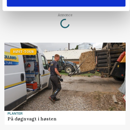
24-årigt finansgeni
Loading...
Annonce
HØST-TOUR
PLANTER
På døgnvagt i høsten