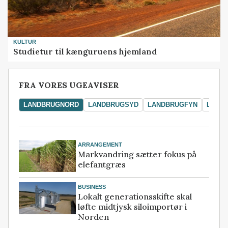
KULTUR
Studietur til kænguruens hjemland
FRA VORES UGEAVISER
LANDBRUGNORD
LANDBRUGSYD
LANDBRUGFYN
LAND
ARRANGEMENT
Markvandring sætter fokus på
elefantgræs
BUSINESS
Lokalt generationsskifte skal
løfte midtjysk siloimportør i
Norden