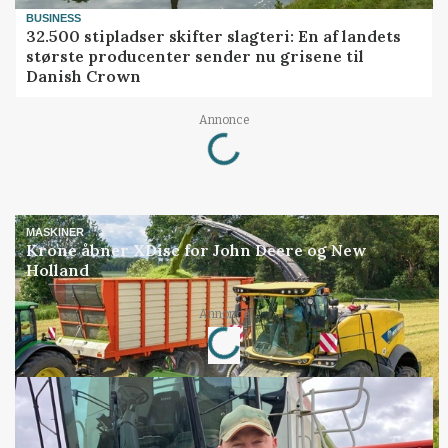
BUSINESS
32.500 stipladser skifter slagteri: En af landets
største producenter sender nu grisene til
Danish Crown
Loading...
Annonce
MASKINER
Krone åbner XDisc for John Deere og New
Holland
Loading...
Annonce