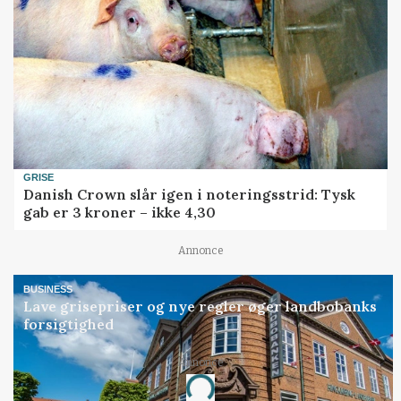
GRISE
Danish Crown slår igen i noteringsstrid: Tysk
gab er 3 kroner – ikke 4,30
Annonce
BUSINESS
Lave grisepriser og nye regler øger landbobanks
forsigtighed
Annonce