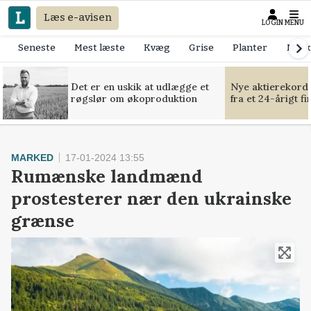
Læs e-avisen
LOGIN
MENU
Seneste
Mest læste
Kvæg
Grise
Planter
Mask
Det er en uskik at udlægge et
Nye aktierekorde
røgslør om økoproduktion
fra et 24-årigt f
MARKED
17-01-2024 13:55
Rumænske landmænd
prostesterer nær den ukrainske
grænse