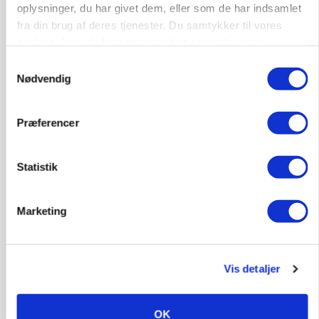
oplysninger, du har givet dem, eller som de har indsamlet
fra din brug af deres tjenester. Du samtykker til vores
cookies, hvis du fortsætter med at anvende vores
hjemmeside.
Samtykkevalg
LEDER
Nødvendig
Det er en uskik at udlægge et røgslør om
økoproduktion
Præferencer
Statistik
Marketing
Vis detaljer
MARKEDSFOKUS
Nye aktierekorder – og den brutale lektie fra et
OK