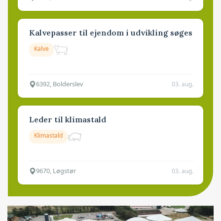
Kalvepasser til ejendom i udvikling søges
Kalve
6392, Bolderslev
03. aug.
Leder til klimastald
Klimastald
9670, Løgstør
03. aug.