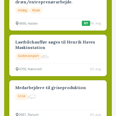
dræn/entreprenørarbejde.
Anlæg
Kloak
4690, Haslev
06. aug.
NY
Lastbilchauffør søges til Henrik Haves
Maskinstation
Godstransport
4700, Næstved
03. aug.
Medarbejdere til griseproduktion
Grise
9681, Ranum
03. aug.