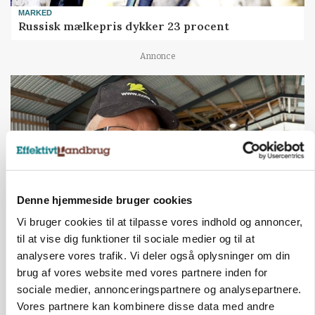
MARKED
Russisk mælkepris dykker 23 procent
Annonce
Denne hjemmeside bruger cookies
Vi bruger cookies til at tilpasse vores indhold og annoncer,
til at vise dig funktioner til sociale medier og til at
POLITIK
analysere vores trafik. Vi deler også oplysninger om din
»Nu stopper I«: Landbrugsdebattør og
brug af vores website med vores partnere inden for
protestgruppe vil demonstrere mod ny
gødskningslov
sociale medier, annonceringspartnere og analysepartnere.
Vores partnere kan kombinere disse data med andre