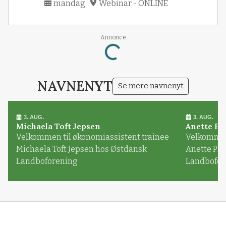
mandag
Webinar - ONLINE
Annonce
Loading...
NAVNENYT
Se mere navnenyt
3. AUG.
3. AUG.
Michaela Toft Jepsen
Anette Pl
Velkommen til økonomiassistent trainee
Velkommen 
Michaela Toft Jepsen hos Østdansk
Anette Pl
Landboforening
Landbofor