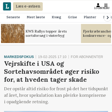
Læs e-avisen
LOGIN
MENU
Seneste
Mest læste
Kvæg
Grise
Planter
Mask
KWS Rallys topper årets
Fjerkræbranchen:
sortsforsøg i vinterbyg
konkurrence- og
MARKEDSFOKUS
19-02-2025 17:10
FOR ABONNENTER
Vejrskifte i USA og
Sortehavsområdet øger risiko
for, at hveden tager skade
Der opstår altid risiko for frost på det her tidspunkt
af året, hvor spekulation kan påvirke kornpriserne
i opadgående retning.