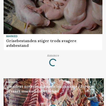
MARKED
Grisebestanden stiger trods svagere
avlsbestand
Annonce
Loading...
MARKED
Uændret notering: Spæde lyspunkter i fortsat
presset marked for oksekød
Annonce