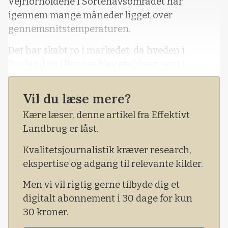
Vejrforholdene i Sortehavsområdet har
igennem mange måneder ligget over
gennemsnitstemperaturen.
Det har skabt ro i markedet, da hveden i
Rusland og Ukraine blev etableret sent i
efteråret og derfor har krævet en længere
periode med plusgrader for at udvikle et stærkt
Vil du læse mere?
rodnet til at modstå vinteren. Temperaturen er
Kære læser, denne artikel fra Effektivt
nu faldet til minusgrader, og der spekuleres i,
Landbrug er låst.
om hveden begynder at tage skade af frosten.
Kvalitetsjournalistik kræver research,
ekspertise og adgang til relevante kilder.
Men vi vil rigtig gerne tilbyde dig et
digitalt abonnement i 30 dage for kun
30 kroner.