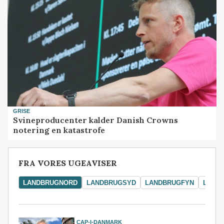
GRISE
Svineproducenter kalder Danish Crowns
notering en katastrofe
FRA VORES UGEAVISER
LANDBRUGNORD
LANDBRUGSYD
LANDBRUGFYN
LAND
CAP-I-DANMARK