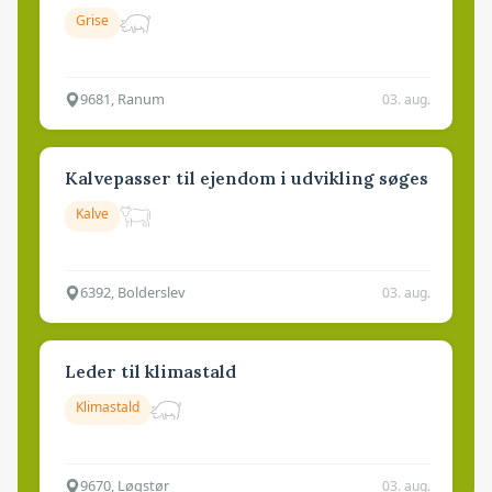
Grise
9681, Ranum
03. aug.
Kalvepasser til ejendom i udvikling søges
Kalve
6392, Bolderslev
03. aug.
Leder til klimastald
Klimastald
9670, Løgstør
03. aug.