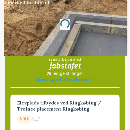
marked for biokul
Annonce
Loading...
Jobs
i samarbejde med
76
ledige stillinger
Opret agent
Se alle jobs
Elevplads tilbydes ved Ringkøbing /
Trainee placement Ringkøbing
Grise