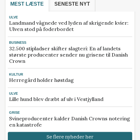
MEST LÆSTE
SENESTE NYT
ULVE
Landmand vågnede ved lyden af skrigende kvier:
Ulven stod på foderbordet
BUSINESS
32.500 stipladser skifter slagteri: En af landets
største producenter sender nu grisene til Danish
Crown
KULTUR
Herregård holder høstdag
ULVE
Lille hund blev dræbt af ulv i Vestjylland
GRISE
Svineproducenter kalder Danish Crowns notering
en katastrofe
Se flere nyheder her