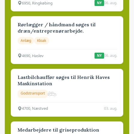
6950, Ringkøbing
06. aug.
NY
Rørlægger / håndmand søges til
dræn/entreprenørarbejde.
Anlæg
Kloak
4690, Haslev
06. aug.
NY
Lastbilchauffør søges til Henrik Haves
Maskinstation
Godstransport
4700, Næstved
03. aug.
Medarbejdere til griseproduktion