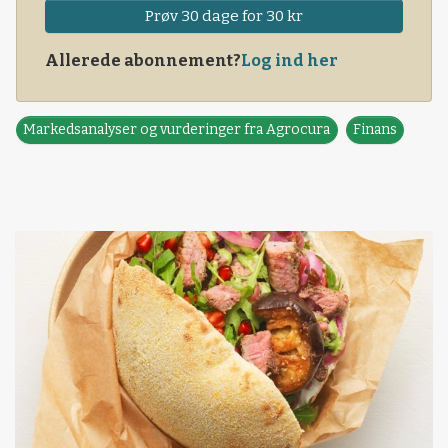
Prøv 30 dage for 30 kr
Allerede abonnement?
Log ind her
Markedsanalyser og vurderinger fra Agrocura
Finans