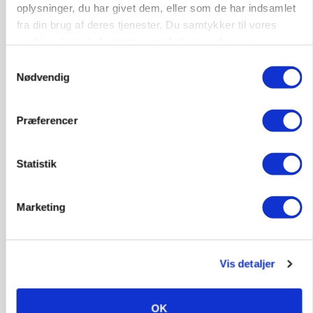
Annonce
oplysninger, du har givet dem, eller som de har indsamlet
fra din brug af deres tjenester. Du samtykker til vores
POLITIK
cookies, hvis du fortsætter med at anvende vores
Folketinget behandler ny gødskningslov: Sådan
hjemmeside.
kan den ændre din bedrift fra 2027
Samtykkevalg
Nødvendig
Annonce
Loading...
Præferencer
Statistik
Marketing
Vis detaljer
KVÆG
OK