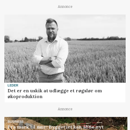
Annonce
LEDER
Det er en uskik at udlægge et røgslør om
økoproduktion
Annonce
BUSINESS
Fra mark til mur: Byggeriet kan åbne nyt