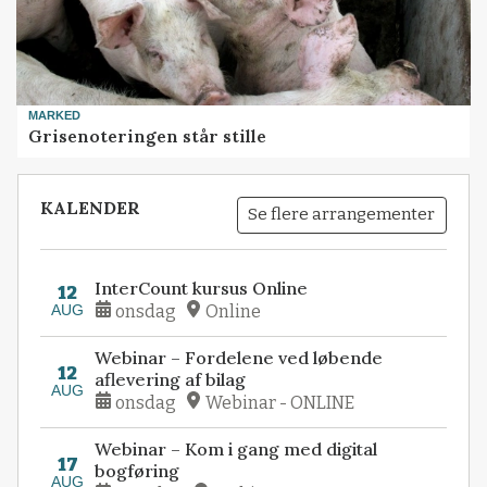
MARKED
Grisenoteringen står stille
KALENDER
Se flere arrangementer
InterCount kursus Online
12
AUG
onsdag
Online
Webinar – Fordelene ved løbende
12
aflevering af bilag
AUG
onsdag
Webinar - ONLINE
Webinar – Kom i gang med digital
17
bogføring
AUG