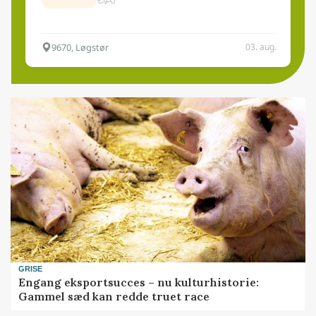
9670, Løgstør
03. aug.
GRISE
Engang eksportsucces – nu kulturhistorie:
Gammel sæd kan redde truet race