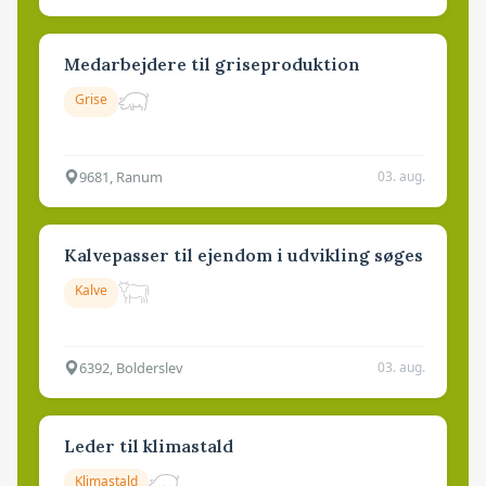
Medarbejdere til griseproduktion
Grise
9681, Ranum
03. aug.
Kalvepasser til ejendom i udvikling søges
Kalve
6392, Bolderslev
03. aug.
Leder til klimastald
Klimastald