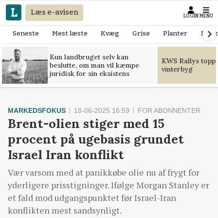
Læs e-avisen
LOGIN
MENU
Seneste
Mest læste
Kvæg
Grise
Planter
Mask
Kun landbruget selv kan
KWS Rallys toppe
beslutte, om man vil kæmpe
vinterbyg
juridisk for sin eksistens
MARKEDSFOKUS
18-06-2025 16:59
FOR ABONNENTER
Brent-olien stiger med 15
procent på ugebasis grundet
Israel Iran konflikt
Vær varsom med at panikkøbe olie nu af frygt for
yderligere prisstigninger. Ifølge Morgan Stanley er
et fald mod udgangspunktet før Israel-Iran
konflikten mest sandsynligt.