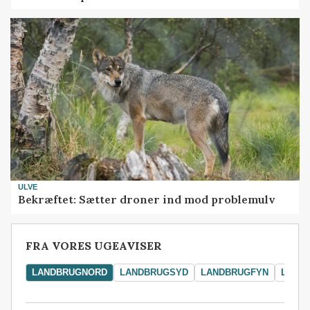
ULVE
Bekræftet: Sætter droner ind mod problemulv
FRA VORES UGEAVISER
LANDBRUGNORD
LANDBRUGSYD
LANDBRUGFYN
LAND