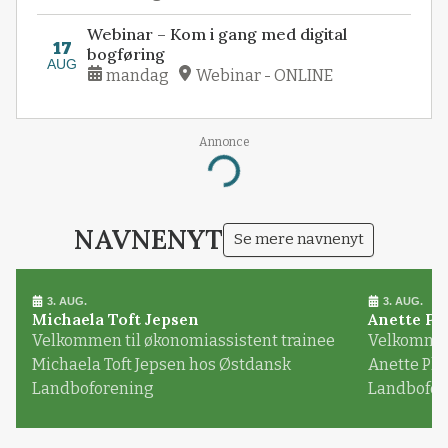
Webinar – Kom i gang med digital
17
bogføring
AUG
mandag
Webinar - ONLINE
Annonce
Loading...
NAVNENYT
Se mere navnenyt
3. AUG.
3. AUG.
Michaela Toft Jepsen
Anette Pl
Velkommen til økonomiassistent trainee
Velkommen 
Michaela Toft Jepsen hos Østdansk
Anette Pl
Landboforening
Landbofor