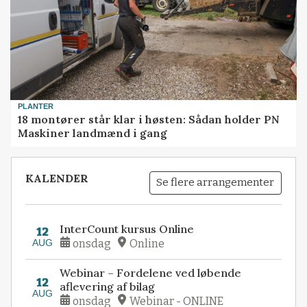
PLANTER
18 montører står klar i høsten: Sådan holder PN
Maskiner landmænd i gang
KALENDER
Se flere arrangementer
InterCount kursus Online
12
AUG
onsdag
Online
Webinar – Fordelene ved løbende
12
aflevering af bilag
AUG
onsdag
Webinar - ONLINE