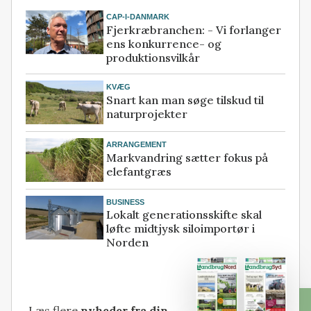
CAP-I-DANMARK
Fjerkræbranchen: - Vi forlanger
ens konkurrence- og
produktionsvilkår
KVÆG
Snart kan man søge tilskud til
naturprojekter
ARRANGEMENT
Markvandring sætter fokus på
elefantgræs
BUSINESS
Lokalt generationsskifte skal
løfte midtjysk siloimportør i
Norden
Læs flere
nyheder fra din