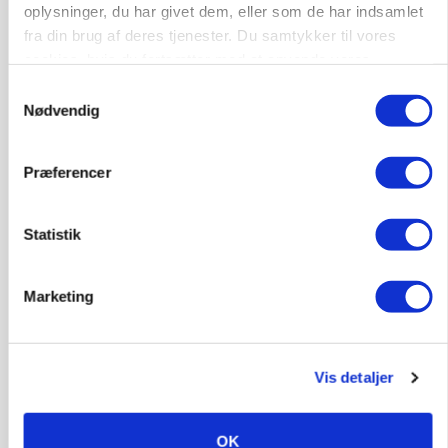
oplysninger, du har givet dem, eller som de har indsamlet
landbrugets ejerstruktur
fra din brug af deres tjenester. Du samtykker til vores
Annonce
cookies, hvis du fortsætter med at anvende vores
hjemmeside.
Samtykkevalg
MARKED
Nødvendig
Russisk mælkepris dykker 23 procent
Annonce
Præferencer
Loading...
Statistik
Marketing
Vis detaljer
OK