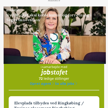
Annonce
BUSINESS
Ny HR-chef skal koble kultur og forretning i
Seges Innovation
Annonce
Loading...
Jobs
i samarbejde med
72
ledige stillinger
Opret agent
Se alle jobs
Elevplads tilbydes ved Ringkøbing /
Trainee placement Ringkøbing