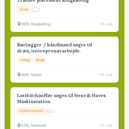
Grise
6950, Ringkøbing
06. aug.
Rørlægger / håndmand søges til
dræn/entreprenørarbejde.
Anlæg
Kloak
4690, Haslev
06. aug.
Lastbilchauffør søges til Henrik Haves
Maskinstation
Godstransport
4700, Næstved
03. aug.