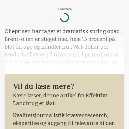
Annonce
Loading...
Olieprisen har taget et dramatisk spring opad.
Brent-olien er steget med hele 15 procent på
blot én uge og handler nu i 76,5 dollar per
tønde, hvilket er på niveau med primo januar.
Det er den største ugentlige stigning i år – og
den skyldes ikke pludselige ændringer i
olieforbruget, men en voksende geopolitisk uro
Vil du læse mere?
og konflikt i Mellemøsten.
Kære læser, denne artikel fra Effektivt
Landbrug er låst.
Kvalitetsjournalistik kræver research,
ekspertise og adgang til relevante kilder.