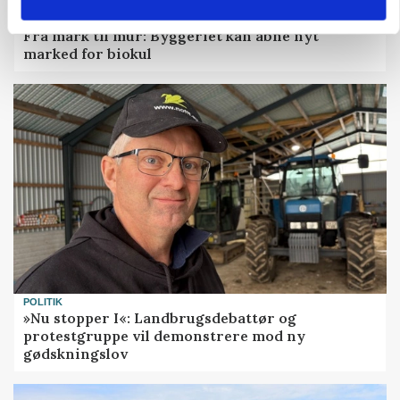
BUSINESS
Fra mark til mur: Byggeriet kan åbne nyt
marked for biokul
POLITIK
»Nu stopper I«: Landbrugsdebattør og
protestgruppe vil demonstrere mod ny
gødskningslov