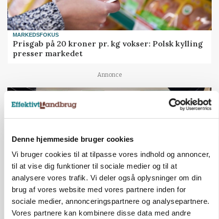
MARKEDSFOKUS
Prisgab på 20 kroner pr. kg vokser: Polsk kylling
presser markedet
Annonce
Denne hjemmeside bruger cookies
Vi bruger cookies til at tilpasse vores indhold og annoncer,
til at vise dig funktioner til sociale medier og til at
analysere vores trafik. Vi deler også oplysninger om din
brug af vores website med vores partnere inden for
sociale medier, annonceringspartnere og analysepartnere.
BUSINESS
Vores partnere kan kombinere disse data med andre
Ejer eller medejer? Nyt tv-format udfordrer