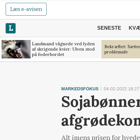
Læs e-avisen
SENESTE
KV
Landmand vågnede ved lyden
Bekræftet: Sætt
af skrigende kvier: Ulven stod
problemulv
på foderbordet
MARKEDSFOKUS
04-02-2022 18:27
Sojabønner
afgrødeko
Alt imens prisen for hved