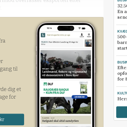
rimod overrasker eksporten efter
BUSI
32.5
.
En a
send
KVÆ
500-
fra
bar
star
er
BUSI
Efte
gang til
opfo
for 
yde dig et
KULT
age for
Her
kr