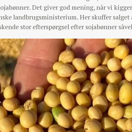
sojabønner. Det giver god mening, når vi kigge
anske landbrugsministerium. Her skuffer salget
kende stor efterspørgsel efter sojabønner såve