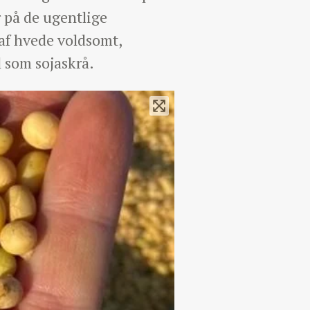
r på de ugentlige
 af hvede voldsomt,
l som sojaskrå.