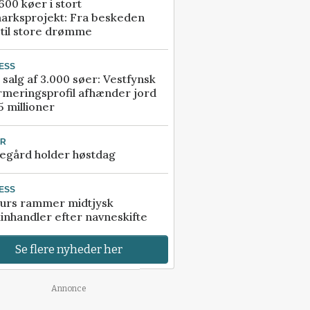
00 køer i stort
arksprojekt: Fra beskeden
 til store drømme
ESS
 salg af 3.000 søer: Vestfynsk
rmeringsprofil afhænder jord
5 millioner
UR
egård holder høstdag
ESS
urs rammer midtjysk
inhandler efter navneskifte
Se flere nyheder her
Annonce