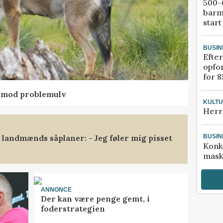
500-6
barm
start
BUSIN
Efter
opfo
for 8
d mod problemulv
KULT
Herr
landmænds såplaner: - Jeg føler mig pisset
BUSIN
Konk
mask
ANNONCE
Der kan være penge gemt, i
foderstrategien