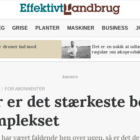
ÆG
GRISE
PLANTER
MASKINER
BUSINESS
J
er droner ind mod
Det er en uskik at udl
røgslør om økoproduk
Annonce
FOR ABONNENTER
 er det stærkeste b
mplekset
e har været faldende hen over ugen, så er det 