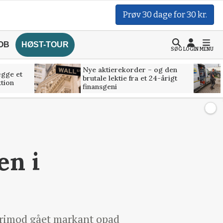
Prøv 30 dage for 30 kr.
OB
HØST-TOUR
SØG
LOGIN
MENU
Nye aktierekorder – og den
ægge et
brutale lektie fra et 24-årigt
tion
finansgeni
en i
derimod gået markant opad