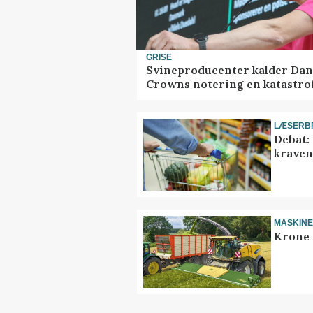
GRISE
Svineproducenter kalder Dan
Crowns notering en katastro
LÆSERB
Debat:
kravene
MASKIN
Krone 