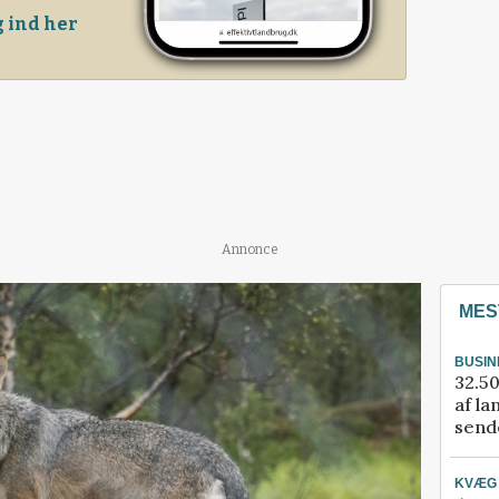
 ind her
Annonce
MES
BUSIN
32.50
af la
sende
KVÆG