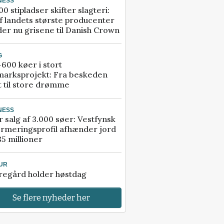
NESS
00 stipladser skifter slagteri:
f landets største producenter
er nu grisene til Danish Crown
G
600 køer i stort
marksprojekt: Fra beskeden
t til store drømme
NESS
r salg af 3.000 søer: Vestfynsk
rmeringsprofil afhænder jord
85 millioner
UR
regård holder høstdag
Se flere nyheder her