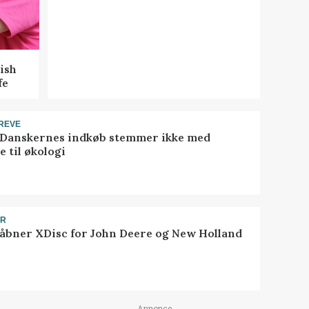
ish
fe
REVE
 Danskernes indkøb stemmer ikke med
 til økologi
ER
åbner XDisc for John Deere og New Holland