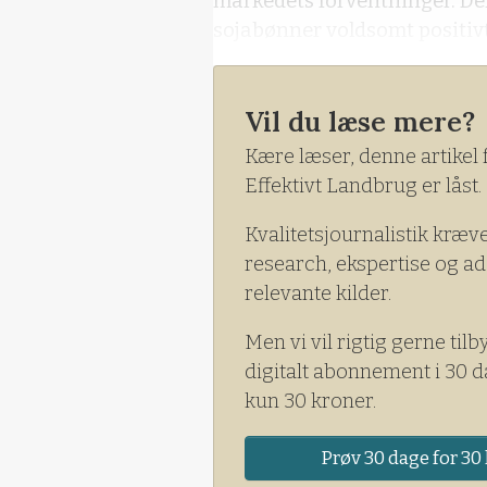
markedets forventninger. De
sojabønner voldsomt positivt
Vil du læse mere?
Kære læser, denne artikel 
Effektivt Landbrug er låst.
Kvalitetsjournalistik kræv
research, ekspertise og ad
relevante kilder.
Men vi vil rigtig gerne tilb
digitalt abonnement i 30 d
kun 30 kroner.
Prøv 30 dage for 30 