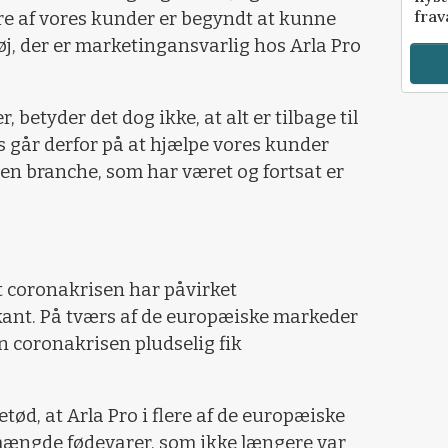
frav
lere af vores kunder er begyndt at kunne
j, der er marketingansvarlig hos Arla Pro
, betyder det dog ikke, at alt er tilbage til
 går derfor på at hjælpe vores kunder
en branche, som har været og fortsat er
t coronakrisen har påvirket
ant. På tværs af de europæiske markeder
 coronakrisen pludselig fik
ød, at Arla Pro i flere af de europæiske
mængde fødevarer, som ikke længere var