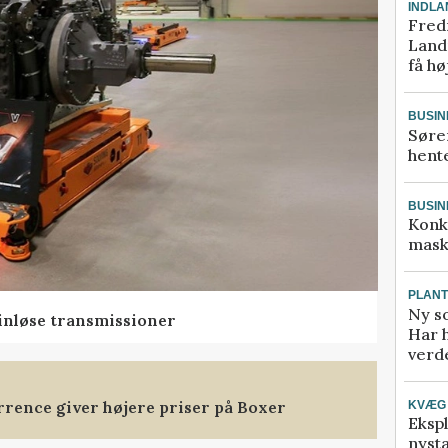
INDLA
Fred
Landm
få hø
BUSIN
Søre
hente
BUSIN
Konk
mask
PLAN
Ny so
rinløse transmissioner
Har 
verde
rence giver højere priser på Boxer
KVÆG
Ekspl
nyst