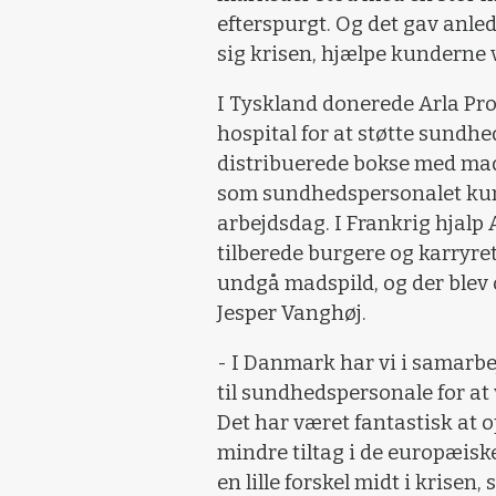
efterspurgt. Og det gav anledn
sig krisen, hjælpe kunderne 
I Tyskland donerede Arla Pro
hospital for at støtte sundh
distribuerede bokse med mad t
som sundhedspersonalet kunn
arbejdsdag. I Frankrig hjalp 
tilberede burgere og karryret
undgå madspild, og der blev o
Jesper Vanghøj.
- I Danmark har vi i samarb
til sundhedspersonale for at v
Det har været fantastisk at 
mindre tiltag i de europæisk
en lille forskel midt i krisen,