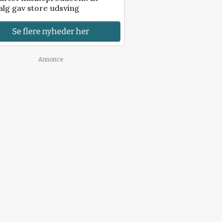
alg gav store udsving
Se flere nyheder her
Annonce