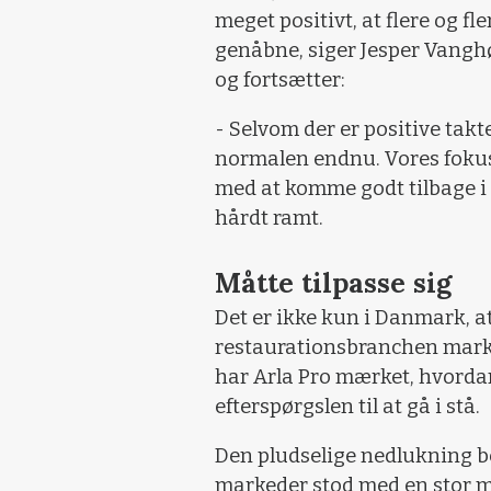
meget positivt, at flere og f
genåbne, siger Jesper Vanghø
og fortsætter:
- Selvom der er positive takter
normalen endnu. Vores fokus
med at komme godt tilbage i 
hårdt ramt.
Måtte tilpasse sig
Det er ikke kun i Danmark, a
restaurationsbranchen mark
har Arla Pro mærket, hvordan
efterspørgslen til at gå i stå.
Den pludselige nedlukning bet
markeder stod med en stor 