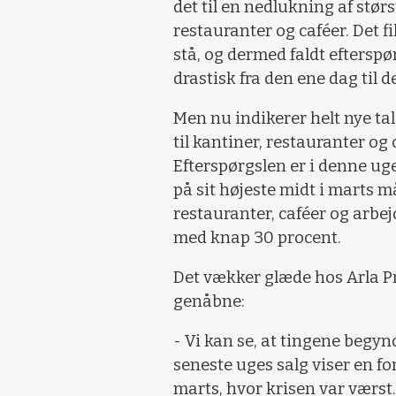
det til en nedlukning af stør
restauranter og caféer. Det f
stå, og dermed faldt eftersp
drastisk fra den ene dag til 
Men nu indikerer helt nye tal
til kantiner, restauranter og 
Efterspørgslen er i denne ug
på sit højeste midt i marts m
restauranter, caféer og arbej
med knap 30 procent.
Det vækker glæde hos Arla Pr
genåbne:
- Vi kan se, at tingene begyn
seneste uges salg viser en for
marts, hvor krisen var værst.