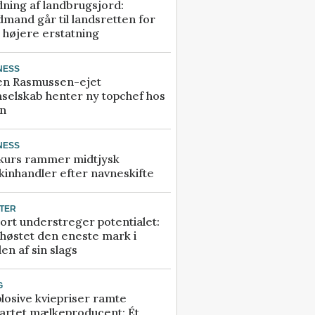
ning af landbrugsjord:
mand går til landsretten for
å højere erstatning
NESS
en Rasmussen-ejet
selskab henter ny topchef hos
an
NESS
kurs rammer midtjysk
inhandler efter navneskifte
TER
ort understreger potentialet:
høstet den eneste mark i
en af sin slags
G
losive kviepriser ramte
artet mælkeproducent: Ét