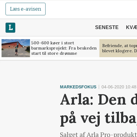
Læs e-avisen
SENESTE
KV
500-600 køer i stort
Befriende, at to
barmarksprojekt: Fra beskeden
blevet klogere. D
start til store drømme
MARKEDSFOKUS
04-06-2020 10:48
Arla: Den 
på vej tilb
Salget af Arla Pro-produkte