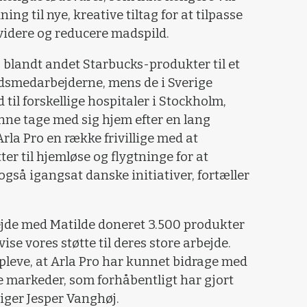
ing til nye, kreative tiltag for at tilpasse
videre og reducere madspild.
 blandt andet Starbucks-produkter til et
edsmedarbejderne, mens de i Sverige
il forskellige hospitaler i Stockholm,
e tage med sig hjem efter en lang
Arla Pro en række frivillige med at
ter til hjemløse og flygtninge for at
gså igangsat danske initiativer, fortæller
ejde med Matilde doneret 3.500 produkter
ise vores støtte til deres store arbejde.
opleve, at Arla Pro har kunnet bidrage med
e markeder, som forhåbentligt har gjort
 siger Jesper Vanghøj.