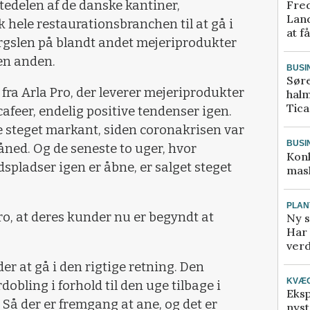
Fred
stedelen af de danske kantiner,
Land
ik hele restaurationsbranchen til at gå i
at f
ørgslen på blandt andet mejeriprodukter
den anden.
BUSI
Sør
 fra Arla Pro, der leverer mejeriprodukter
halm
Tic
cafeer, endelig positive tendenser igen.
e steget markant, siden coronakrisen var
BUSI
åned. Og de seneste to uger, hvor
Kon
dspladser igen er åbne, er salget steget
mask
PLAN
o, at deres kunder nu er begyndt at
Ny s
Har 
verd
der at gå i den rigtige retning. Den
KVÆ
dobling i forhold til den uge tilbage i
Eksp
 Så der er fremgang at ane, og det er
nyst