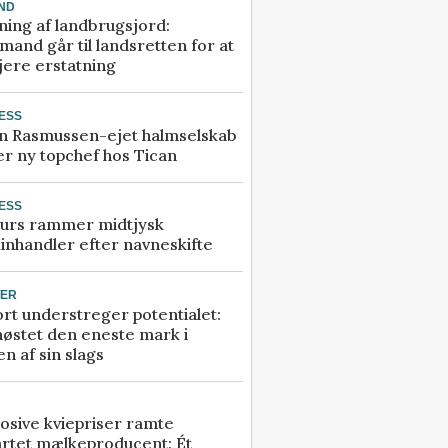
ND
ning af landbrugsjord:
and går til landsretten for at
jere erstatning
ESS
n Rasmussen-ejet halmselskab
r ny topchef hos Tican
ESS
urs rammer midtjysk
inhandler efter navneskifte
TER
rt understreger potentialet:
høstet den eneste mark i
n af sin slags
osive kviepriser ramte
artet mælkeproducent: Ét