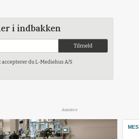
der i indbakken
Tilmeld
t accepterer du L-Mediehus A/S
Annonce
MES