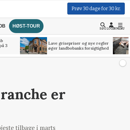
Prøv 30 dage for 30 kr.
OB
HØST-TOUR
SØG
LOGIN
MENU
åb
Lave grisepriser og nye regler
på 3
øger landbobanks forsigtighed
branche er
jeste tilbage i marts