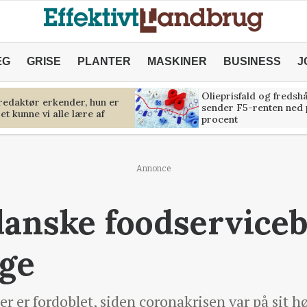
ÆG
GRISE
PLANTER
MASKINER
BUSINESS
J
Olieprisfald og fredsh
predaktør erkender, hun er
sender F5-renten ned 
et kunne vi alle lære af
procent
Annonce
danske foodservice
age
r er fordoblet, siden coronakrisen var på sit hø