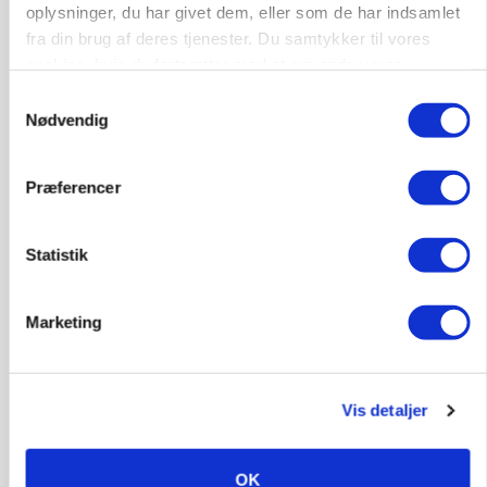
oplysninger, du har givet dem, eller som de har indsamlet
fra din brug af deres tjenester. Du samtykker til vores
cookies, hvis du fortsætter med at anvende vores
hjemmeside.
Samtykkevalg
Nødvendig
PLANTER
På døgnvagt i høsten
Præferencer
Loading...
Annonce
Statistik
Marketing
Vis detaljer
OK