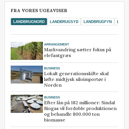
FRA VORES UGEAVISER
LANDBRUGNORD
LANDBRUGSYD
LANDBRUGFYN
LAND
ARRANGEMENT
Markvandring sætter fokus på
elefantgræs
BUSINESS
Lokalt generationsskifte skal
løfte midtjysk siloimportør i
Norden
BUSINESS
Efter lån på 182 millioner: Sindal
Biogas vil fordoble produktionen
og behandle 800.000 ton
biomasse