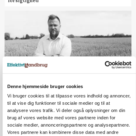
forsigtighed
LEDER
Denne hjemmeside bruger cookies
Det er en uskik at udlægge et røgslør om
Vi bruger cookies til at tilpasse vores indhold og annoncer,
økoproduktion
til at vise dig funktioner til sociale medier og til at
analysere vores trafik. Vi deler også oplysninger om din
HØST-TOUR
brug af vores website med vores partnere inden for
sociale medier, annonceringspartnere og analysepartnere.
Vores partnere kan kombinere disse data med andre