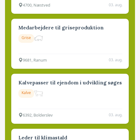
4700, Næstved
03. aug.
Medarbejdere til griseproduktion
Grise
9681, Ranum
03. aug.
Kalvepasser til ejendom i udvikling søges
Kalve
6392, Bolderslev
03. aug.
Leder til klimastald