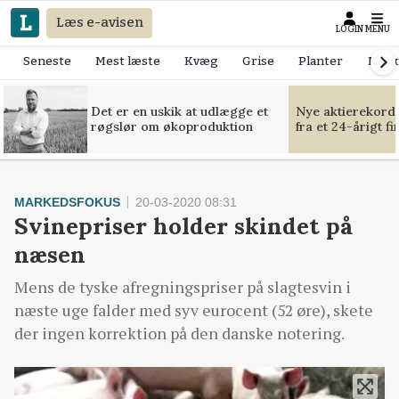
Læs e-avisen
LOGIN
MENU
Seneste
Mest læste
Kvæg
Grise
Planter
Mask
Det er en uskik at udlægge et
Nye aktierekorde
røgslør om økoproduktion
fra et 24-årigt f
MARKEDSFOKUS
20-03-2020 08:31
Svinepriser holder skindet på
næsen
Mens de tyske afregningspriser på slagtesvin i
næste uge falder med syv eurocent (52 øre), skete
der ingen korrektion på den danske notering.