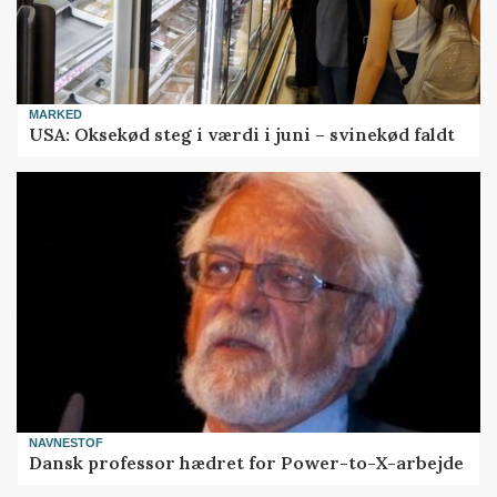
MARKED
USA: Oksekød steg i værdi i juni – svinekød faldt
NAVNESTOF
Dansk professor hædret for Power-to-X-arbejde