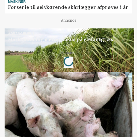
MASKINER
Forserie til selvkørende skårlægger afprøves i år
Annonce
ARRANGEMENT
Markvandring sætter fokus på elefantgræs
Loading...
Annonce