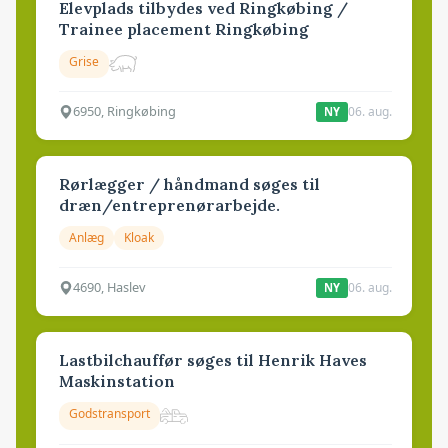
Elevplads tilbydes ved Ringkøbing /
Trainee placement Ringkøbing
Grise
6950, Ringkøbing
06. aug.
NY
Rørlægger / håndmand søges til
dræn/entreprenørarbejde.
Anlæg
Kloak
4690, Haslev
06. aug.
NY
Lastbilchauffør søges til Henrik Haves
Maskinstation
Godstransport