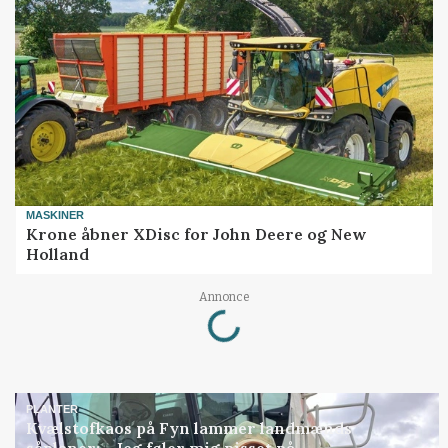
MASKINER
Krone åbner XDisc for John Deere og New
Holland
Loading...
Annonce
PLANTER
Kvælstofkaos på Fyn lammer landmænds
såplaner: - Jeg føler mig pisset på