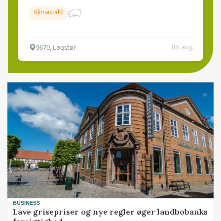
Klimastald
9670, Løgstør
03. aug.
BUSINESS
Lave grisepriser og nye regler øger landbobanks