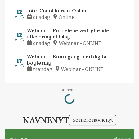
InterCount kursus Online
12
AUG
onsdag
Online
Webinar – Fordelene ved løbende
12
aflevering af bilag
AUG
onsdag
Webinar - ONLINE
Webinar – Kom i gang med digital
17
bogføring
AUG
mandag
Webinar - ONLINE
Loading...
Annonce
NAVNENYT
Se mere navnenyt