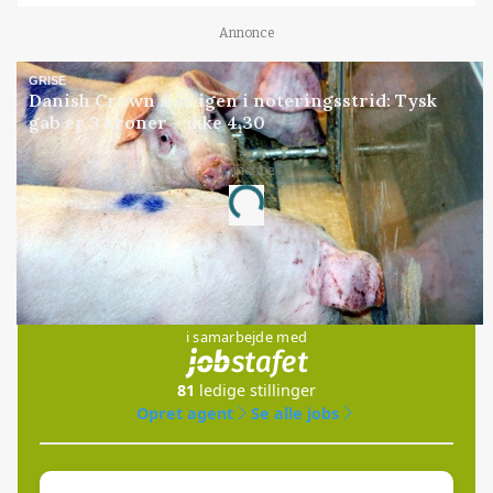
Annonce
GRISE
Danish Crown slår igen i noteringsstrid: Tysk
gab er 3 kroner – ikke 4,30
Annonce
Loading...
Jobs
i samarbejde med
81
ledige stillinger
Opret agent
Se alle jobs