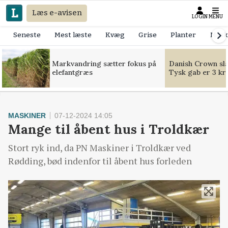
Læs e-avisen
LOGIN
MENU
Seneste
Mest læste
Kvæg
Grise
Planter
Mask
Markvandring sætter fokus på
Danish Crown slår
elefantgræs
Tysk gab er 3 kr
MASKINER
07-12-2024 14:05
Mange til åbent hus i Troldkær
Stort ryk ind, da PN Maskiner i Troldkær ved
Rødding, bød indenfor til åbent hus forleden