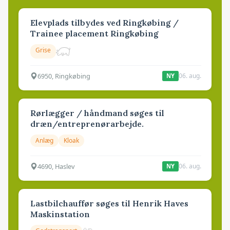
Elevplads tilbydes ved Ringkøbing /
Trainee placement Ringkøbing
Grise
6950, Ringkøbing
06. aug.
NY
Rørlægger / håndmand søges til
dræn/entreprenørarbejde.
Anlæg
Kloak
4690, Haslev
06. aug.
NY
Lastbilchauffør søges til Henrik Haves
Maskinstation