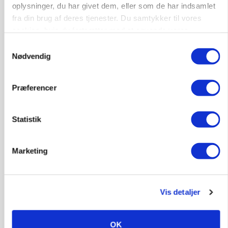
oplysninger, du har givet dem, eller som de har indsamlet
MASKINER
fra din brug af deres tjenester. Du samtykker til vores
Krone åbner XDisc for John Deere og New
Holland
cookies, hvis du fortsætter med at anvende vores
hjemmeside.
Samtykkevalg
Annonce
Nødvendig
MARKED
Høstpres kan sænke hvedeprisen yderligere
Præferencer
Annonce
Loading...
Statistik
Marketing
Vis detaljer
OK