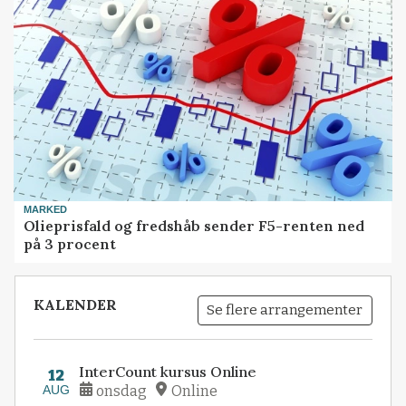
MARKED
Olieprisfald og fredshåb sender F5-renten ned
på 3 procent
KALENDER
Se flere arrangementer
InterCount kursus Online
12
AUG
onsdag
Online