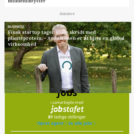
middeludbytter
Annonce
BUSINESS
Finsk startup tager store skridt med
planteprotein: - Ambitionen er at blive en global
virksomhed
Annonce
Loading...
Jobs
i samarbejde med
81
ledige stillinger
Opret agent
Se alle jobs