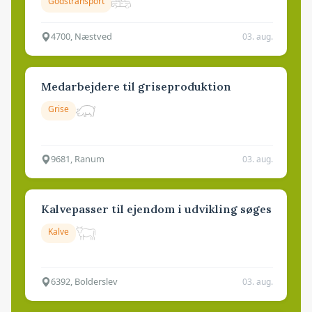
Godstransport
4700, Næstved
03. aug.
Medarbejdere til griseproduktion
Grise
9681, Ranum
03. aug.
Kalvepasser til ejendom i udvikling søges
Kalve
6392, Bolderslev
03. aug.