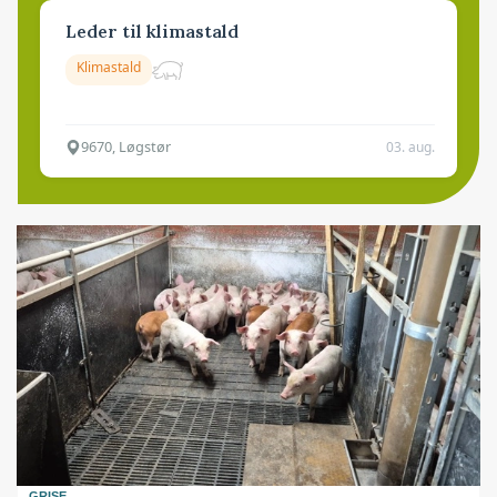
Leder til klimastald
Klimastald
9670, Løgstør
03. aug.
GRISE