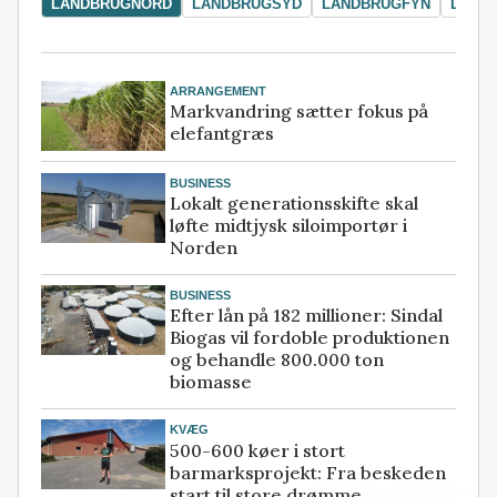
LANDBRUGNORD
LANDBRUGSYD
LANDBRUGFYN
LAND
ARRANGEMENT
Markvandring sætter fokus på
elefantgræs
BUSINESS
Lokalt generationsskifte skal
løfte midtjysk siloimportør i
Norden
BUSINESS
Efter lån på 182 millioner: Sindal
Biogas vil fordoble produktionen
og behandle 800.000 ton
biomasse
KVÆG
500-600 køer i stort
barmarksprojekt: Fra beskeden
start til store drømme