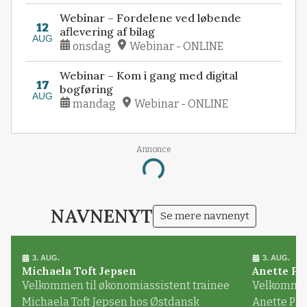
Webinar – Fordelene ved løbende
12
aflevering af bilag
AUG
onsdag
Webinar - ONLINE
Webinar – Kom i gang med digital
17
bogføring
AUG
mandag
Webinar - ONLINE
Annonce
Loading...
NAVNENYT
Se mere navnenyt
3. AUG.
3. AUG.
Michaela Toft Jepsen
Anette Pl
Velkommen til økonomiassistent trainee
Velkommen 
Michaela Toft Jepsen hos Østdansk
Anette Pl