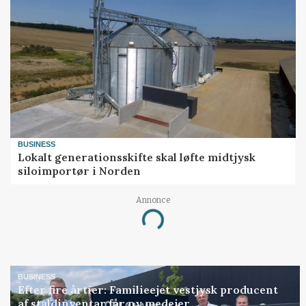
BUSINESS
Lokalt generationsskifte skal løfte midtjysk
siloimportør i Norden
Annonce
Loading...
BUSINESS
Efter fire årtier: Familieejet vestjysk producent
af staldinventar får ny medejer