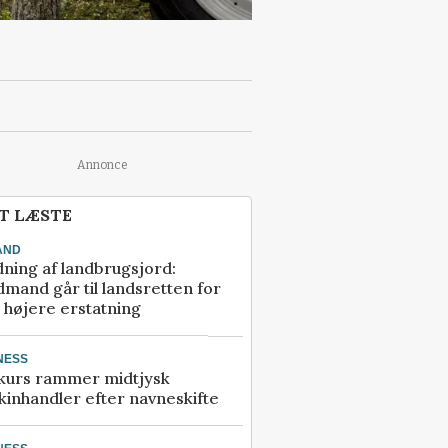
Annonce
T LÆSTE
AND
ning af landbrugsjord:
mand går til landsretten for
å højere erstatning
NESS
kurs rammer midtjysk
inhandler efter navneskifte