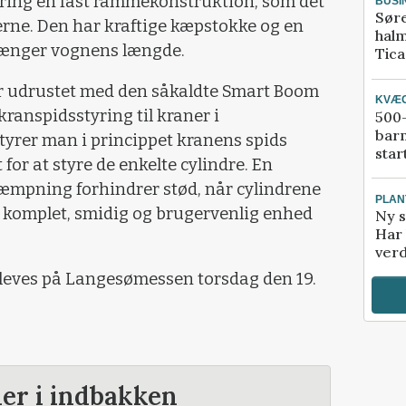
ring en fast rammekonstruktion, som det
BUSI
Sør
rne. Den har kraftige kæpstokke og en
halm
længer vognens længde.
Tic
r udrustet med den såkaldte Smart Boom
KVÆ
kranspidsstyring til kraner i
500-
bar
tyrer man i princippet kranens spids
star
t for at styre de enkelte cylindre. En
mpning forhindrer stød, når cylindrene
PLAN
n komplet, smidig og brugervenlig enhed
Ny s
Har 
verd
leves på Langesømessen torsdag den 19.
der i indbakken