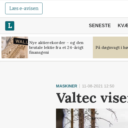
Læs e-avisen
SENESTE
KV
Nye aktierekorder – og den
brutale lektie fra et 24-årigt
På døgnvagt i hø
finansgeni
MASKINER
11-08-2021 12:50
Valtec vis