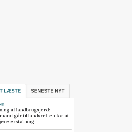
T LÆSTE
SENESTE NYT
ND
ning af landbrugsjord:
and går til landsretten for at
jere erstatning