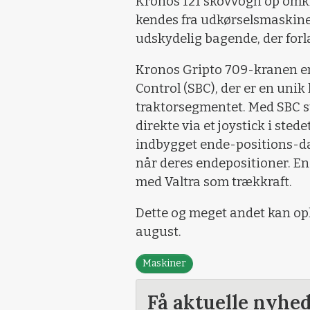
Kronos 121 skovvogn op omk
kendes fra udkørselsmaskine
udskydelig bagende, der for
Kronos Gripto 709-kranen e
Control (SBC), der er en unik 
traktorsegmentet. Med SBC s
direkte via et joystick i stede
indbygget ende-positions-dæ
når deres endepositioner. E
med Valtra som trækkraft.
Dette og meget andet kan op
august.
Maskiner
Få aktuelle nyhe