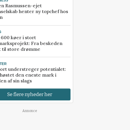
NESS
en Rasmussen-ejet
selskab henter ny topchef hos
an
G
600 køer i stort
marksprojekt: Fra beskeden
t til store drømme
TER
ort understreger potentialet:
høstet den eneste mark i
en af sin slags
Se flere nyheder her
Annonce