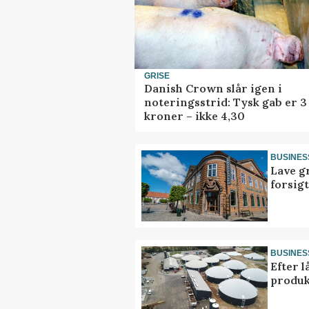
GRISE
Danish Crown slår igen i
noteringsstrid: Tysk gab er 3
kroner – ikke 4,30
BUSINES
Lave g
forsig
BUSINES
Efter l
produk