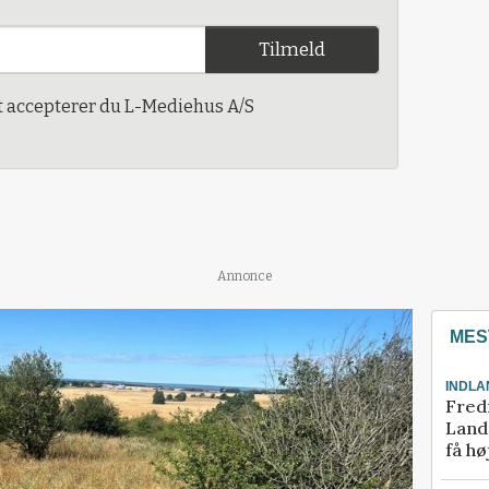
Tilmeld
t accepterer du L-Mediehus A/S
Annonce
MES
INDLA
Fred
Landm
få hø