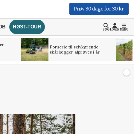
Prøv 30 dage for 30 kr.
OB
HØST-TOUR
SØG
LOGIN
MENU
er
Forserie til selvkørende
skårlægger afprøves i år