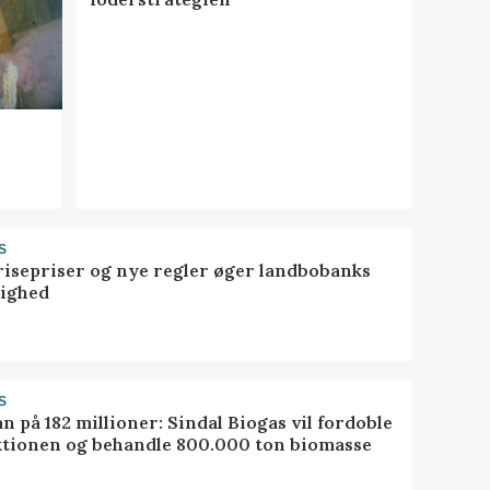
S
risepriser og nye regler øger landbobanks
tighed
S
ån på 182 millioner: Sindal Biogas vil fordoble
tionen og behandle 800.000 ton biomasse