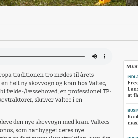
MES
ropa traditionen tro mødes til årets
INDL
Fred
 en helt ny skovvogn og kran hos Valtec,
Land
bi fælde-/læssehoved, en professionel TP-
at f
ovtraktorer, skriver Valtec i en
BUSI
Kon
leve den nye skovvogn med kran. Valtecs
mask
ronos, som har bygget deres nye