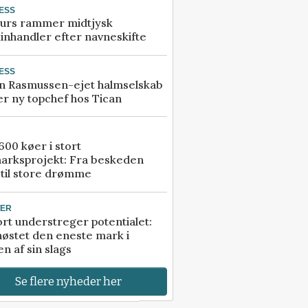
ESS
urs rammer midtjysk
inhandler efter navneskifte
ESS
n Rasmussen-ejet halmselskab
r ny topchef hos Tican
00 køer i stort
arksprojekt: Fra beskeden
 til store drømme
TER
rt understreger potentialet:
høstet den eneste mark i
n af sin slags
Se flere nyheder her