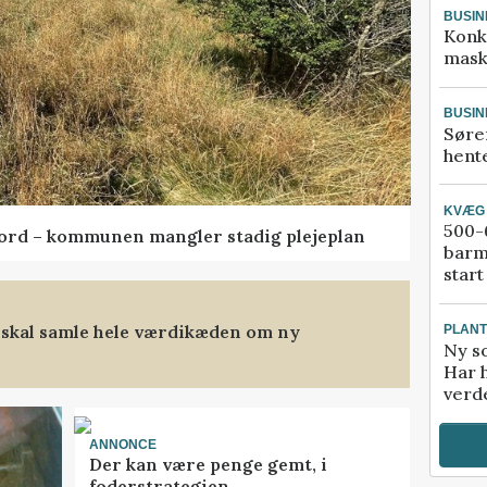
BUSIN
Konk
mask
BUSIN
Søre
hente
KVÆG
500-6
ord – kommunen mangler stadig plejeplan
barm
start
 skal samle hele værdikæden om ny
PLAN
Ny so
Har 
verde
ANNONCE
Der kan være penge gemt, i
foderstrategien