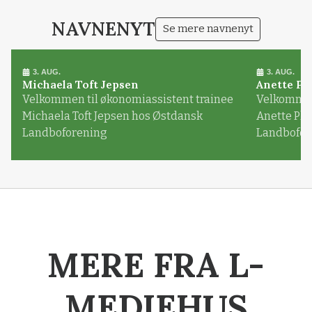
NAVNENYT
Se mere navnenyt
3. AUG.
3. AUG.
Michaela Toft Jepsen
Anette Pl
Velkommen til økonomiassistent trainee
Velkommen 
Michaela Toft Jepsen hos Østdansk
Anette Pl
Landboforening
Landbofor
MERE FRA L-
MEDIEHUS