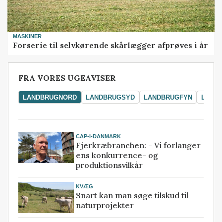
MASKINER
Forserie til selvkørende skårlægger afprøves i år
FRA VORES UGEAVISER
LANDBRUGNORD
LANDBRUGSYD
LANDBRUGFYN
LAND
CAP-I-DANMARK
Fjerkræbranchen: - Vi forlanger
ens konkurrence- og
produktionsvilkår
KVÆG
Snart kan man søge tilskud til
naturprojekter