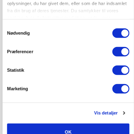
oplysninger, du har givet dem, eller som de har indsamlet
fra din brug af deres tjenester. Du samtykker til vores
cookies, hvis du fortsætter med at anvende vores
hjemmeside.
Samtykkevalg
Nødvendig
POLITIK
»Nu stopper I«: Landbrugsdebattør og
protestgruppe vil demonstrere mod ny
Præferencer
gødskningslov
Annonce
Statistik
KVÆG
Snart kan man søge tilskud til naturprojekter
Marketing
Loading...
Annonce
Vis detaljer
OK