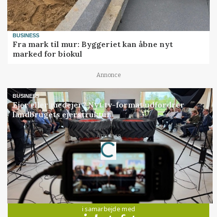
BUSINESS
Fra mark til mur: Byggeriet kan åbne nyt
marked for biokul
Annonce
BUSINESS
Ejer eller medejer? Nyt tv-format udfordrer
landbrugets ejerstruktur
Annonce
Loading...
Jobs
i samarbejde med