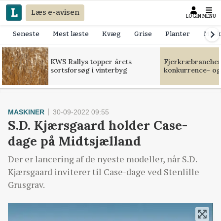
Læs e-avisen
LOGIN
MENU
Seneste
Mest læste
Kvæg
Grise
Planter
Mask
KWS Rallys topper årets
Fjerkræbranchen:
sortsforsøg i vinterbyg
konkurrence- og
MASKINER
30-09-2022 09:55
S.D. Kjærsgaard holder Case-
dage på Midtsjælland
Der er lancering af de nyeste modeller, når S.D.
Kjærsgaard inviterer til Case-dage ved Stenlille
Grusgrav.