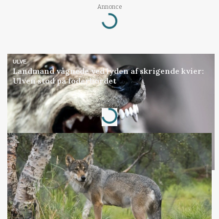
Loading...
Annonce
ULVE
Landmand vågnede ved lyden af skrigende kvier:
Ulven stod på foderbordet
Loading...
Annonce