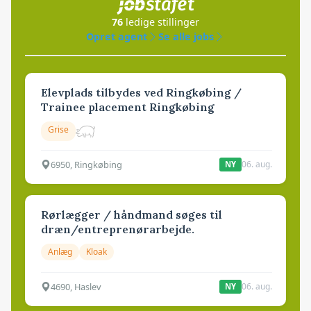
76
ledige stillinger
Opret agent
Se alle jobs
Elevplads tilbydes ved Ringkøbing /
Trainee placement Ringkøbing
Grise
6950, Ringkøbing
06. aug.
NY
Rørlægger / håndmand søges til
dræn/entreprenørarbejde.
Anlæg
Kloak
4690, Haslev
06. aug.
NY