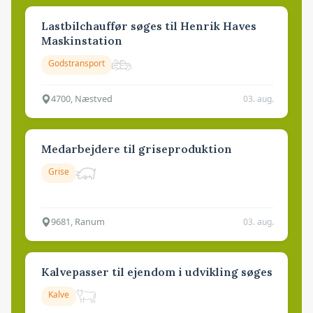
Lastbilchauffør søges til Henrik Haves
Maskinstation
Godstransport
4700, Næstved
03. aug.
Medarbejdere til griseproduktion
Grise
9681, Ranum
03. aug.
Kalvepasser til ejendom i udvikling søges
Kalve