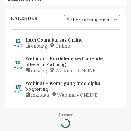
KALENDER
Se flere arrangementer
InterCount kursus Online
12
AUG
onsdag
Online
Webinar – Fordelene ved løbende
12
aflevering af bilag
AUG
onsdag
Webinar - ONLINE
Webinar – Kom i gang med digital
17
bogføring
AUG
mandag
Webinar - ONLINE
Loading...
Annonce