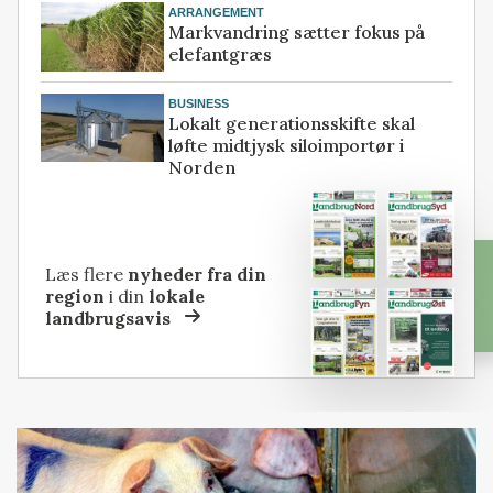
ARRANGEMENT
Markvandring sætter fokus på
elefantgræs
BUSINESS
Lokalt generationsskifte skal
løfte midtjysk siloimportør i
Norden
Læs flere
nyheder fra din
region
i din
lokale
landbrugsavis