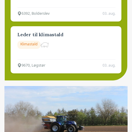
6392, Bolderslev
03. aug.
Leder til klimastald
Klimastald
9670, Løgstør
03. aug.